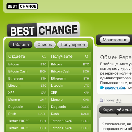
Мониторинг
Таблица
Список
Популярное
Обмен Pepe
В таблице ниже у
Bitcoin
Bitcoin
BTC
BTC
выгодному курсу 
Bitcoin Cash
Bitcoin Cash
BCH
BCH
резервное количе
администраторами
Ethereum
Ethereum
ETH
ETH
Пользователям, к
Litecoin
Litecoin
LTC
LTC
видео-гайд
, п
XRP
XRP
XRP
XRP
Monero
Monero
XMR
XMR
Город:
Все
Dogecoin
Dogecoin
DOGE
DOGE
Курсы обмена
Dash
Dash
DASH
DASH
Tether ERC20
Tether ERC20
USDT
USDT
К сожалению, на
Tether TRC20
Tether TRC20
USDT
USDT
направлением об