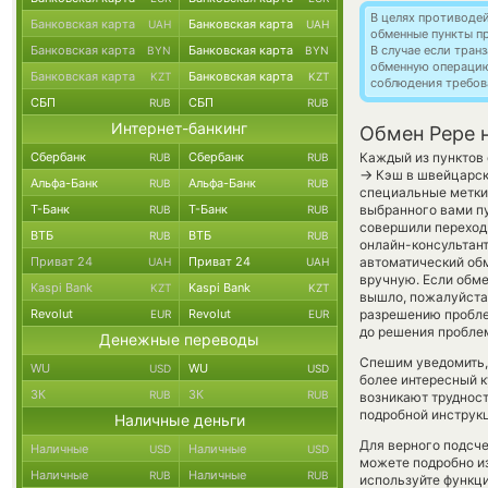
В целях противоде
Банковская карта
Банковская карта
UAH
UAH
обменные пункты п
Банковская карта
Банковская карта
В случае если тра
BYN
BYN
обменную операци
Банковская карта
Банковская карта
KZT
KZT
соблюдения требов
СБП
СБП
RUB
RUB
Интернет-банкинг
Обмен Pepe 
Сбербанк
Сбербанк
Каждый из пунктов 
RUB
RUB
→
Кэш в швейцарск
Альфа-Банк
Альфа-Банк
RUB
RUB
специальные метки,
Т-Банк
Т-Банк
выбранного вами пу
RUB
RUB
совершили переход 
ВТБ
ВТБ
RUB
RUB
онлайн-консультант
Приват 24
Приват 24
автоматический о
UAH
UAH
вручную. Если обмен
Kaspi Bank
Kaspi Bank
KZT
KZT
вышло, пожалуйста,
Revolut
Revolut
разрешению проблем
EUR
EUR
до решения пробле
Денежные переводы
Спешим уведомить,
WU
WU
USD
USD
более интересный 
ЗК
ЗК
RUB
RUB
возникают трудност
подробной инструк
Наличные деньги
Для верного подсче
Наличные
Наличные
USD
USD
можете подробно и
Наличные
Наличные
RUB
RUB
используйте функ