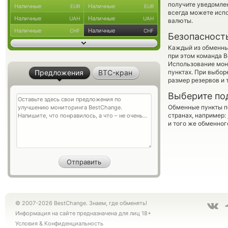
получите уведомлен
Наличные
Наличные
EUR
EUR
всегда можете исп
Наличные
Наличные
UAH
UAH
валюты.
Наличные
Наличные
CHF
CHF
Безопасност
Каждый из обменны
при этом команда 
Использование мон
Предложения
BTC-кран
пунктах. При выбор
размер резервов и 
Выберите по
Обменные пункты по
странах, например:
и того же обменног
© 2007-2026 BestChange. Знаем, где обменять!
Информация на сайте предназначена для лиц 18+
Условия
&
Конфиденциальность