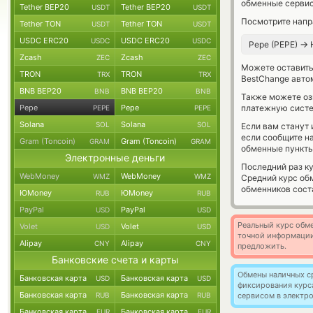
обменные сервис
Tether BEP20
Tether BEP20
USDT
USDT
Посмотрите напр
Tether TON
Tether TON
USDT
USDT
USDC ERC20
USDC ERC20
USDC
USDC
→
Pepe (PEPE)
Zcash
Zcash
ZEC
ZEC
Можете оставит
TRON
TRON
TRX
TRX
BestChange авто
BNB BEP20
BNB BEP20
BNB
BNB
Также можете о
Pepe
Pepe
платежную систе
PEPE
PEPE
Solana
Solana
SOL
SOL
Если вам станут
если сообщите н
Gram (Toncoin)
Gram (Toncoin)
GRAM
GRAM
обменные пункты
Электронные деньги
Последний раз к
WebMoney
WebMoney
WMZ
WMZ
Средний курс об
обменников сос
ЮMoney
ЮMoney
RUB
RUB
PayPal
PayPal
USD
USD
Реальный курс обме
Volet
Volet
USD
USD
точной информации
Alipay
Alipay
CNY
CNY
предложить.
Банковские счета и карты
Обмены наличных с
Банковская карта
Банковская карта
USD
USD
фиксирования курс
Банковская карта
Банковская карта
RUB
RUB
сервисом в электр
Банковская карта
Банковская карта
EUR
EUR