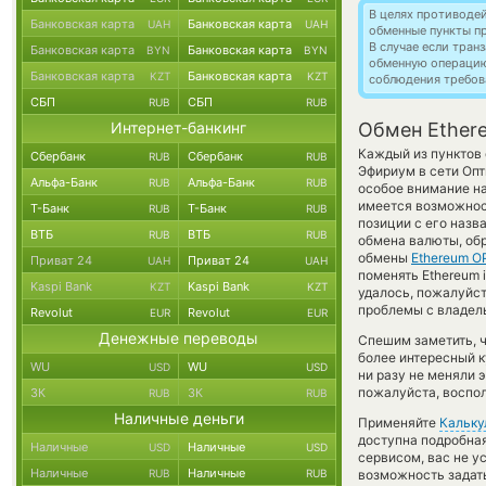
В целях противоде
Банковская карта
Банковская карта
UAH
UAH
обменные пункты п
В случае если тра
Банковская карта
Банковская карта
BYN
BYN
обменную операци
Банковская карта
Банковская карта
KZT
KZT
соблюдения требов
СБП
СБП
RUB
RUB
Интернет-банкинг
Обмен Ether
Каждый из пунктов 
Сбербанк
Сбербанк
RUB
RUB
Эфириум в сети Оп
Альфа-Банк
Альфа-Банк
RUB
RUB
особое внимание на
имеется возможнос
Т-Банк
Т-Банк
RUB
RUB
позиции с его назв
ВТБ
ВТБ
RUB
RUB
обмена валюты, обр
обмены
Ethereum O
Приват 24
Приват 24
UAH
UAH
поменять Ethereum i
Kaspi Bank
Kaspi Bank
KZT
KZT
удалось, пожалуйст
проблемы с владель
Revolut
Revolut
EUR
EUR
Денежные переводы
Спешим заметить, 
более интересный 
WU
WU
USD
USD
ни разу не меняли 
пожалуйста, воспол
ЗК
ЗК
RUB
RUB
Наличные деньги
Применяйте
Кальку
доступна подробна
Наличные
Наличные
USD
USD
сервисом, вас не у
Наличные
Наличные
RUB
RUB
возможность задать