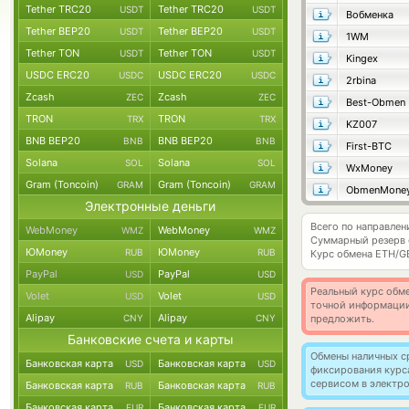
Tether TRC20
Tether TRC20
USDT
USDT
Вобменка
Tether BEP20
Tether BEP20
USDT
USDT
1WM
Tether TON
Tether TON
USDT
USDT
Kingex
USDC ERC20
USDC ERC20
USDC
USDC
2rbina
Zcash
Zcash
ZEC
ZEC
Best-Obmen
TRON
TRON
TRX
TRX
KZ007
BNB BEP20
BNB BEP20
BNB
BNB
First-BTC
Solana
Solana
SOL
SOL
WxMoney
Gram (Toncoin)
Gram (Toncoin)
GRAM
GRAM
ObmenMone
Электронные деньги
Всего по направле
WebMoney
WebMoney
WMZ
WMZ
Суммарный резерв
ЮMoney
ЮMoney
RUB
RUB
Курс обмена
ETH/G
PayPal
PayPal
USD
USD
Реальный курс обме
Volet
Volet
USD
USD
точной информации
Alipay
Alipay
CNY
CNY
предложить.
Банковские счета и карты
Обмены наличных с
Банковская карта
Банковская карта
USD
USD
фиксирования курс
сервисом в электр
Банковская карта
Банковская карта
RUB
RUB
Банковская карта
Банковская карта
EUR
EUR