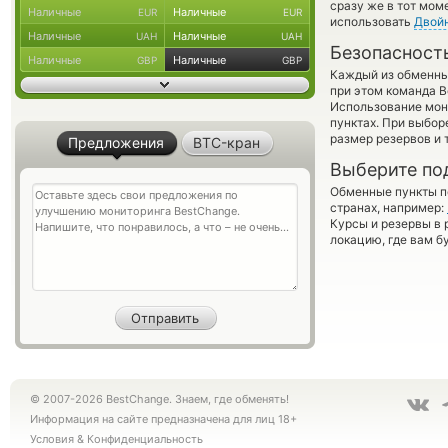
сразу же в тот мом
Наличные
Наличные
EUR
EUR
использовать
Двой
Наличные
Наличные
UAH
UAH
Безопасност
Наличные
Наличные
GBP
GBP
Каждый из обменны
при этом команда 
Использование мон
пунктах. При выбор
размер резервов и 
Предложения
BTC-кран
Выберите по
Обменные пункты по
странах, например:
Курсы и резервы в 
локацию, где вам б
© 2007-2026 BestChange. Знаем, где обменять!
Информация на сайте предназначена для лиц 18+
Условия
&
Конфиденциальность