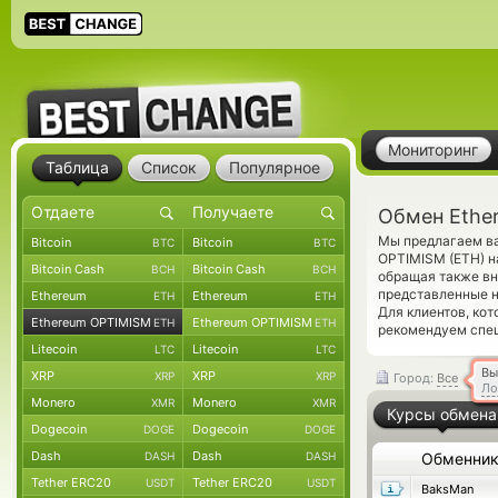
Мониторинг
Таблица
Список
Популярное
Обмен Ethe
Мы предлагаем ва
Bitcoin
Bitcoin
BTC
BTC
OPTIMISM (ETH) н
Bitcoin Cash
Bitcoin Cash
BCH
BCH
обращая также вн
представленные н
Ethereum
Ethereum
ETH
ETH
Для клиентов, ко
Ethereum OPTIMISM
Ethereum OPTIMISM
ETH
ETH
рекомендуем спе
Litecoin
Litecoin
LTC
LTC
Вы
XRP
XRP
XRP
XRP
Город:
Все
Ло
Monero
Monero
XMR
XMR
Курсы обмена
Dogecoin
Dogecoin
DOGE
DOGE
Dash
Dash
DASH
DASH
Обменни
Tether ERC20
Tether ERC20
USDT
USDT
BaksMan