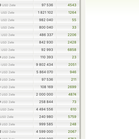
30
97 536
4543
USD Zelle
4
1 821 102
1264
USD Zelle
3
982 040
55
USD Zelle
2
800 040
33
USD Zelle
2
486 337
2206
USD Zelle
6
842 930
2428
USD Zelle
2
92 993
6858
USD Zelle
9
110 393
23
USD Zelle
5
9 802 434
2051
USD Zelle
0
5 864 070
946
USD Zelle
3
97 536
211
USD Zelle
0
108 169
2699
USD Zelle
2
2 000 000
4874
USD Zelle
9
258 844
73
USD Zelle
1
4 494 556
610
USD Zelle
240 980
5759
USD Zelle
3
999 585
248
USD Zelle
02
4 599 000
2067
USD Zelle