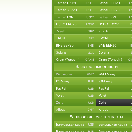
Tether TRC20
Tether TRC20
USDT
U
Tether BEP20
Tether BEP20
USDT
U
Tether TON
Tether TON
USDT
U
USDC ERC20
USDC ERC20
USDC
U
Zcash
Zcash
ZEC
TRON
TRON
TRX
BNB BEP20
BNB BEP20
BNB
Solana
Solana
SOL
Gram (Toncoin)
Gram (Toncoin)
GRAM
G
Электронные деньги
WebMoney
WebMoney
WMZ
W
ЮMoney
ЮMoney
RUB
PayPal
PayPal
USD
Volet
Volet
USD
Zelle
Zelle
USD
Alipay
Alipay
CNY
Банковские счета и карты
Банковская карта
Банковская карта
USD
Банковская карта
Банковская карта
RUB