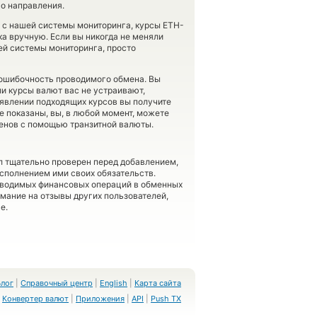
го направления.
в с нашей системы мониторинга, курсы ETH-
ка вручную. Если вы никогда не меняли
й системы мониторинга, просто
зошибочность проводимого обмена. Вы
ли курсы валют вас не устраивают,
появлении подходящих курсов вы получите
е показаны, вы, в любой момент, можете
менов с помощью транзитной валюты.
л тщательно проверен перед добавлением,
сполнением ими своих обязательств.
оводимых финансовых операций в обменных
имание на отзывы других пользователей,
е.
Блог
|
Справочный центр
|
English
|
Карта сайта
Конвертер валют
|
Приложения
|
API
|
Push TX