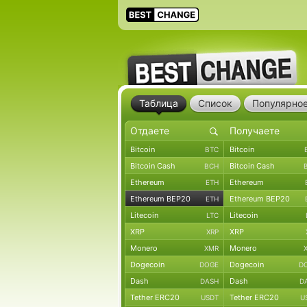
Таблица
Список
Популярно
Bitcoin
Bitcoin
BTC
Bitcoin Cash
Bitcoin Cash
BCH
Ethereum
Ethereum
ETH
Ethereum BEP20
Ethereum BEP20
ETH
Litecoin
Litecoin
LTC
XRP
XRP
XRP
Monero
Monero
XMR
Dogecoin
Dogecoin
DOGE
D
Dash
Dash
DASH
D
Tether ERC20
Tether ERC20
USDT
U