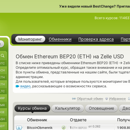
Уже видели новый BestChange? Пригла
Всего курсов:
11463
Мониторинг
Обменники
Проверка адреса
Пар
е
Обмен Ethereum BEP20 (ETH) на Zelle USD
→
В списке ниже приведены обменники Ethereum BEP20 (ETH)
Zell
BTC
Определите оптимальный курс, обращая также внимание и на рез
BCH
Все пункты обмена, представленные на нашем сайте, были тщат
администрации.
ETH
Для пользователей, которые впервые пользуются мониторингом B
ETH
видео
, рассказывающее о возможностях сервиса.
LTC
XRP
Обратный обмен
Избранное
XMR
Курсы обмена
Калькулятор
Оповещение
Дво
OGE
ASH
Обменник
Отдаете
Получ
SDT
от 0.262
BitcoinObmennik
1
1 908.
ETH BEP20