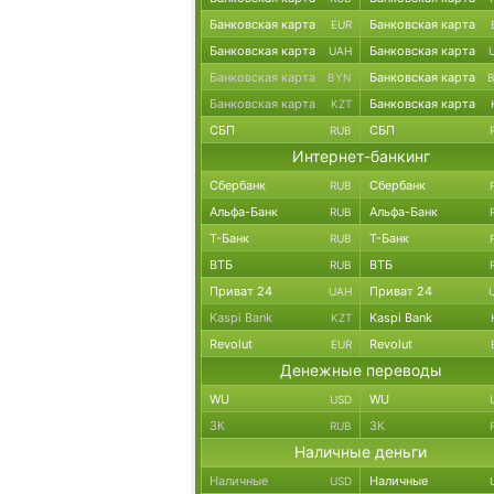
Банковская карта
Банковская карта
EUR
Банковская карта
Банковская карта
UAH
Банковская карта
Банковская карта
BYN
Банковская карта
Банковская карта
KZT
СБП
СБП
RUB
Интернет-банкинг
Сбербанк
Сбербанк
RUB
Альфа-Банк
Альфа-Банк
RUB
Т-Банк
Т-Банк
RUB
ВТБ
ВТБ
RUB
Приват 24
Приват 24
UAH
Kaspi Bank
Kaspi Bank
KZT
Revolut
Revolut
EUR
Денежные переводы
WU
WU
USD
ЗК
ЗК
RUB
Наличные деньги
Наличные
Наличные
USD