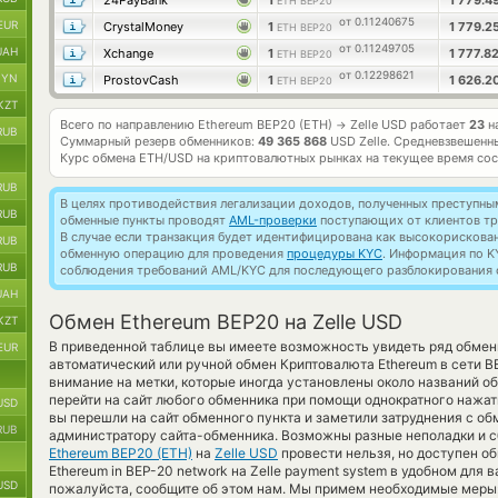
24PayBank
1
1 779.4
ETH BEP20
от 0.11240675
EUR
CrystalMoney
1
1 779.2
ETH BEP20
от 0.11249705
UAH
Xchange
1
1 777.8
ETH BEP20
от 0.12298621
BYN
ProstovCash
1
1 626.2
ETH BEP20
KZT
Всего по направлению Ethereum BEP20 (ETH)
Zelle USD работает
23
н
→
RUB
Суммарный резерв обменников:
49 365 868
USD Zelle.
Средневзвешенны
Курс обмена
ETH/USD
на криптовалютных рынках на текущее время со
RUB
В целях противодействия легализации доходов, полученных преступны
RUB
обменные пункты проводят
AML-проверки
поступающих от клиентов тр
В случае если транзакция будет идентифицирована как высокорискова
RUB
обменную операцию для проведения
процедуры KYC
. Информация по K
RUB
соблюдения требований AML/KYC для последующего разблокирования с
UAH
Обмен Ethereum BEP20 на Zelle USD
KZT
В приведенной таблице вы имеете возможность увидеть ряд обмен
EUR
автоматический или ручной обмен Криптовалюта Ethereum в сети 
внимание на метки, которые иногда установлены около названий о
перейти на сайт любого обменника при помощи однократного нажат
USD
вы перешли на сайт обменного пункта и заметили затруднения с об
RUB
администратору сайта-обменника. Возможны разные неполадки и с
Ethereum BEP20 (ETH)
на
Zelle USD
провести нельзя, но доступен о
Ethereum in BEP-20 network на Zelle payment system в удобном для 
USD
пожалуйста, сообщите об этом нам. Мы примем необходимые меры