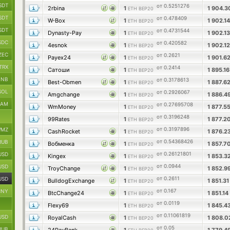
SDT
от 0.5251276
2rbina
1
1 904.
ETH BEP20
SDT
от 0.478409
W-Box
1
1 902.1
ETH BEP20
SDT
от 0.4731544
Dynasty-Pay
1
1 902.1
ETH BEP20
SDC
от 0.420582
4esnok
1
1 902.1
ETH BEP20
ZEC
от 0.2621
Payex24
1
1 901.6
ETH BEP20
TRX
от 0.2414
Сатоши
1
1 895.1
ETH BEP20
BNB
от 0.3178613
Best-Obmen
1
1 887.6
ETH BEP20
SOL
от 0.2926067
Amgchange
1
1 886.4
ETH BEP20
RAM
от 0.27695708
WmMoney
1
1 877.5
ETH BEP20
от 0.3196248
99Rates
1
1 877.2
ETH BEP20
от 0.3197896
MZ
CashRocket
1
1 876.2
ETH BEP20
от 0.54368426
RUB
Вобменка
1
1 857.7
ETH BEP20
от 0.26121801
USD
Kingex
1
1 853.3
ETH BEP20
от 0.0944
USD
TroyChange
1
1 852.9
ETH BEP20
от 0.2611
USD
BulldogExchange
1
1 851.3
ETH BEP20
от 0.167
CNY
BtcChange24
1
1 851.14
ETH BEP20
от 0.0119
Flexy69
1
1 845.4
ETH BEP20
от 0.11061819
USD
RoyalCash
1
1 808.
ETH BEP20
от 0.05
RUB