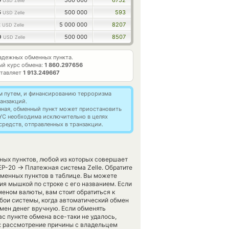
9
500 000
6752
USD Zelle
5
500 000
593
USD Zelle
2
5 000 000
8207
USD Zelle
0
500 000
8507
USD Zelle
адежных обменных пункта.
й курс обмена:
1 860.297656
ставляет
1 913.249667
м путем, и финансированию терроризма
анзакций.
нная, обменный пункт может приостановить
YC необходима исключительно в целях
редств, отправленных в транзакции.
ных пунктов, любой из которых совершает
→
BEP-20
Платежная система Zelle. Обратите
бменных пунктов в таблице. Вы можете
ия мышкой по строке с его названием. Если
меном валюты, вам стоит обратиться к
бои системы, когда автоматический обмен
бмен денег вручную. Если обменять
вас пункте обмена все-таки не удалось,
: рассмотрение причины с владельцем