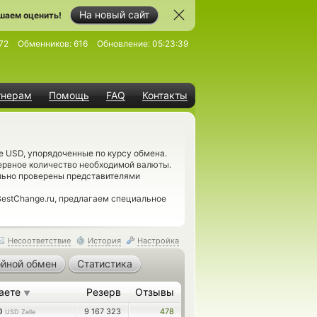
На новый сайт
шаем оценить!
72
Обменников:
616
Обновление:
05:23:39
тнерам
Помощь
FAQ
Контакты
e USD, упорядоченные по курсу обмена.
ервное количество необходимой валюты.
ельно проверены представителями
estChange.ru, предлагаем специальное
Несоответствие
История
Настройка
йной обмен
Статистика
аете
Резерв
Отзывы
▼
80
9 167 323
478
USD Zelle