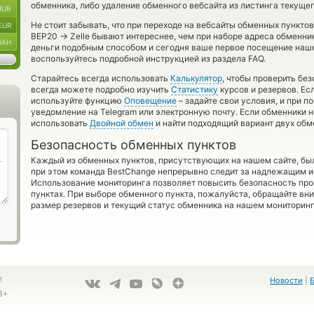
обменника, либо удаление обменного вебсайта из листинга текуще
RUB
Не стоит забывать, что при переходе на вебсайты обменных пункто
EUR
→
BEP20
Zelle бывают интереснее, чем при наборе адреса обменни
UAH
деньги подобным способом и сегодня ваше первое посещение наше
воспользуйтесь подробной инструкцией из раздела FAQ.
Старайтесь всегда использовать
Калькулятор
, чтобы проверить бе
всегда можете подробно изучить
Статистику
курсов и резервов. Ес
используйте функцию
Оповещение
– задайте свои условия, и при 
уведомление на Telegram или электронную почту. Если обменники н
использовать
Двойной обмен
и найти подходящий вариант двух об
Безопасность обменных пунктов
Каждый из обменных пунктов, присутствующих на нашем сайте, бы
при этом команда BestChange непрерывно следит за надлежащим и
Использование мониторинга позволяет повысить безопасность пр
пунктах. При выборе обменного пункта, пожалуйста, обращайте вн
размер резервов и текущий статус обменника на нашем мониторинг
!
Новости
|
8+