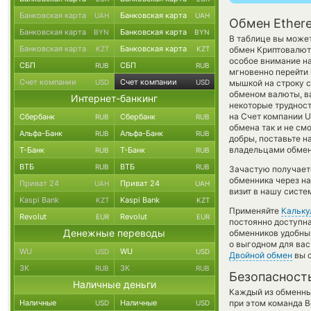
Банковская карта
Банковская карта
UAH
UAH
Обмен Ether
Банковская карта
Банковская карта
BYN
BYN
В таблице вы может
Банковская карта
Банковская карта
KZT
KZT
обмен Криптовалют
особое внимание на
СБП
СБП
RUB
RUB
мгновенно перейти 
Счет компании
Счет компании
USD
USD
мышкой на строку с
обменом валюты, ва
Интернет-банкинг
некоторые трудност
на Счет компании U
Сбербанк
Сбербанк
RUB
RUB
обмена так и не смог
Альфа-Банк
Альфа-Банк
RUB
RUB
добры, поставьте н
владельцами обменн
Т-Банк
Т-Банк
RUB
RUB
ВТБ
ВТБ
RUB
RUB
Зачастую получает
обменника через на
Приват 24
Приват 24
UAH
UAH
визит в нашу систе
Kaspi Bank
Kaspi Bank
KZT
KZT
Применяйте
Кальку
Revolut
Revolut
EUR
EUR
постоянно доступн
Денежные переводы
обменников удобный
о выгодном для вас
WU
WU
USD
USD
Двойной обмен
вы с
ЗК
ЗК
RUB
RUB
Безопасност
Наличные деньги
Каждый из обменны
Наличные
Наличные
при этом команда 
USD
USD