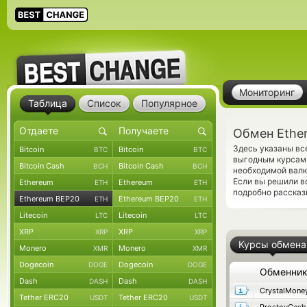
Мониторинг
Таблица
Список
Популярное
Обмен Ethe
Здесь указаны вс
Bitcoin
Bitcoin
BTC
BTC
выгодным курсам 
Bitcoin Cash
Bitcoin Cash
BCH
BCH
необходимой валю
Если вы решили в
Ethereum
Ethereum
ETH
ETH
подробно рассказ
Ethereum BEP20
Ethereum BEP20
ETH
ETH
Litecoin
Litecoin
LTC
LTC
XRP
XRP
XRP
XRP
Курсы обмена
Monero
Monero
XMR
XMR
Dogecoin
Dogecoin
DOGE
DOGE
Обменни
Dash
Dash
DASH
DASH
CrystalMone
Tether ERC20
Tether ERC20
USDT
USDT