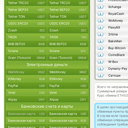
ProstovCash
Tether TRC20
Tether TRC20
USDT
USDT
Xchange
Tether BEP20
Tether BEP20
USDT
USDT
RoyalCash
Tether TON
Tether TON
USDT
USDT
WxMoney
USDC ERC20
USDC ERC20
USDC
USDC
Flexy69
Zcash
Zcash
ZEC
ZEC
2rbina
TRON
TRON
TRX
TRX
BaksMan
BNB BEP20
BNB BEP20
BNB
BNB
Buy-Bitcoin
Solana
Solana
SOL
SOL
CoinsBlack
Gram (Toncoin)
Gram (Toncoin)
GRAM
GRAM
W-Box
Электронные деньги
Dynasty-Pay
WebMoney
WebMoney
WMZ
WMZ
Сатоши
ЮMoney
ЮMoney
RUB
RUB
PayPal
PayPal
USD
USD
Всего по направле
Суммарный резерв
Volet
Volet
USD
USD
Курс обмена
ETH/U
Alipay
Alipay
CNY
CNY
Банковские счета и карты
В целях противоде
обменные пункты п
Банковская карта
Банковская карта
USD
USD
В случае если тра
обменную операци
Банковская карта
Банковская карта
RUB
RUB
соблюдения требов
Банковская карта
Банковская карта
EUR
EUR