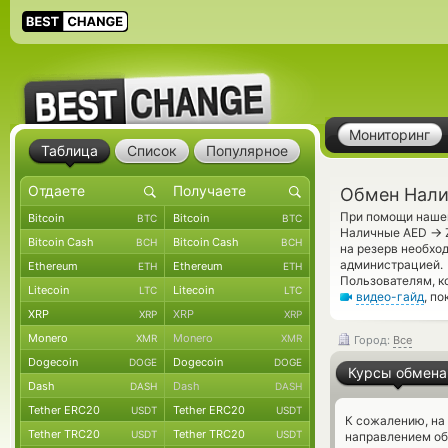
Мониторинг
Таблица
Список
Популярное
Обмен Нали
При помощи нашег
Bitcoin
Bitcoin
BTC
BTC
→
Наличные AED
Bitcoin Cash
Bitcoin Cash
BCH
BCH
на резерв необхо
администрацией.
Ethereum
Ethereum
ETH
ETH
Пользователям, к
Litecoin
Litecoin
LTC
LTC
видео-гайд
, п
XRP
XRP
XRP
XRP
Monero
Monero
XMR
XMR
Город:
Все
Dogecoin
Dogecoin
DOGE
DOGE
Курсы обмена
Dash
Dash
DASH
DASH
Tether ERC20
Tether ERC20
USDT
USDT
К сожалению, на
Tether TRC20
Tether TRC20
USDT
USDT
направлением о