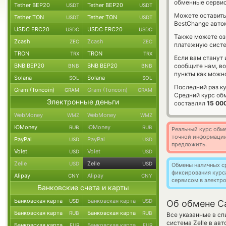
обменные сервис
Tether BEP20
Tether BEP20
USDT
USDT
Можете оставит
Tether TON
Tether TON
USDT
USDT
BestChange авто
USDC ERC20
USDC ERC20
USDC
USDC
Также можете о
Zcash
Zcash
ZEC
ZEC
платежную сист
TRON
TRON
TRX
TRX
Если вам станут
BNB BEP20
BNB BEP20
сообщите нам, в
BNB
BNB
пункты как можно
Solana
Solana
SOL
SOL
Последний раз к
Gram (Toncoin)
Gram (Toncoin)
GRAM
GRAM
Средний курс об
Электронные деньги
составлял
15 00
WebMoney
WebMoney
WMZ
WMZ
ЮMoney
ЮMoney
RUB
RUB
Реальный курс обме
точной информации
PayPal
PayPal
USD
USD
предложить.
Volet
Volet
USD
USD
Zelle
Zelle
USD
USD
Обмены наличных с
фиксирования курс
Alipay
Alipay
CNY
CNY
сервисом в электр
Банковские счета и карты
Банковская карта
Банковская карта
USD
USD
Об обмене Ca
Банковская карта
Банковская карта
RUB
RUB
Все указанные в с
система Zelle в ав
Банковская карта
Банковская карта
EUR
EUR