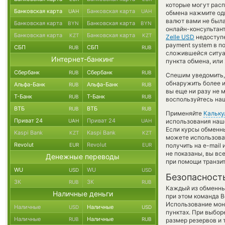
которые могут расп
Банковская карта
Банковская карта
UAH
UAH
обмена нажмите оди
валют вами не был
Банковская карта
Банковская карта
BYN
BYN
онлайн-консультант
Банковская карта
Банковская карта
KZT
KZT
Zelle USD
недоступе
payment system в п
СБП
СБП
RUB
RUB
сложившейся ситуа
Интернет-банкинг
пункта обмена, или
Сбербанк
Сбербанк
RUB
RUB
Спешим уведомить,
обнаружить более 
Альфа-Банк
Альфа-Банк
RUB
RUB
вы еще ни разу не 
Т-Банк
Т-Банк
RUB
RUB
воспользуйтесь наш
ВТБ
ВТБ
RUB
RUB
Применяйте
Кальку
Приват 24
Приват 24
UAH
UAH
использования наше
Если курсы обменны
Kaspi Bank
Kaspi Bank
KZT
KZT
можете использов
Revolut
Revolut
EUR
EUR
получить на e-mail
не показаны, вы вс
Денежные переводы
при помощи транзи
WU
WU
USD
USD
Безопасност
ЗК
ЗК
RUB
RUB
Каждый из обменны
Наличные деньги
при этом команда 
Использование мон
Наличные
Наличные
USD
USD
пунктах. При выбор
Наличные
Наличные
RUB
RUB
размер резервов и 