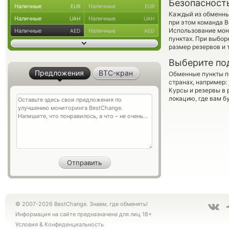
Безопасност
Наличные
Наличные
EUR
EUR
Каждый из обменны
Наличные
Наличные
UAH
UAH
при этом команда 
Использование мон
Наличные
Наличные
AED
AED
пунктах. При выбор
размер резервов и 
Выберите по
Предложения
BTC-кран
Обменные пункты по
странах, например:
Курсы и резервы в 
локацию, где вам б
© 2007-2026 BestChange. Знаем, где обменять!
Информация на сайте предназначена для лиц 18+
Условия
&
Конфиденциальность