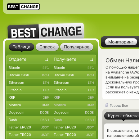
Мониторинг
Таблица
Список
Популярное
Обмен Нали
С помощью нашего
Bitcoin
Bitcoin
BTC
BTC
на Avalanche (AV
Bitcoin Cash
Bitcoin Cash
BCH
BCH
внимание на резе
доскональную про
Ethereum
Ethereum
ETH
ETH
Если вы пользует
Litecoin
Litecoin
LTC
LTC
расскажет о кажд
XRP
XRP
XRP
XRP
Monero
Monero
XMR
XMR
Город:
Все
Dogecoin
Dogecoin
DOGE
DOGE
Курсы обмена
Dash
Dash
DASH
DASH
Tether ERC20
Tether ERC20
USDT
USDT
К сожалению, на
Tether TRC20
Tether TRC20
USDT
USDT
направлением о