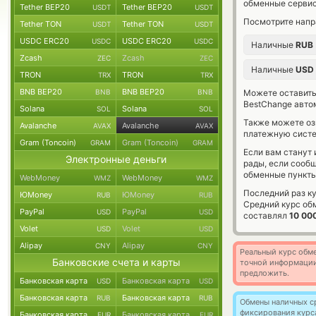
обменные сервис
Tether BEP20
Tether BEP20
USDT
USDT
Посмотрите напр
Tether TON
Tether TON
USDT
USDT
USDC ERC20
USDC ERC20
USDC
USDC
Наличные
RUB
Zcash
Zcash
ZEC
ZEC
Наличные
USD
TRON
TRON
TRX
TRX
BNB BEP20
BNB BEP20
BNB
BNB
Можете оставит
BestChange авто
Solana
Solana
SOL
SOL
Также можете о
Avalanche
Avalanche
AVAX
AVAX
платежную сист
Gram (Toncoin)
Gram (Toncoin)
GRAM
GRAM
Если вам станут
Электронные деньги
рады, если сооб
обменные пункты
WebMoney
WebMoney
WMZ
WMZ
Последний раз к
ЮMoney
ЮMoney
RUB
RUB
Средний курс об
PayPal
PayPal
USD
USD
составлял
10 00
Volet
Volet
USD
USD
Alipay
Alipay
CNY
CNY
Реальный курс обме
Банковские счета и карты
точной информации
предложить.
Банковская карта
Банковская карта
USD
USD
Банковская карта
Банковская карта
RUB
RUB
Обмены наличных с
фиксирования курс
Банковская карта
Банковская карта
EUR
EUR