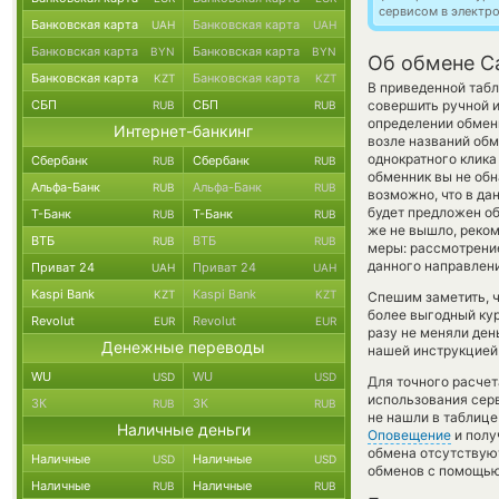
сервисом в электр
Банковская карта
Банковская карта
UAH
UAH
Банковская карта
Банковская карта
BYN
BYN
Об обмене Ca
Банковская карта
Банковская карта
KZT
KZT
В приведенной табл
СБП
СБП
совершить ручной 
RUB
RUB
определении обменн
Интернет-банкинг
возле названий обм
однократного клика
Сбербанк
Сбербанк
RUB
RUB
обменник вы не обн
Альфа-Банк
Альфа-Банк
RUB
RUB
возможно, что в д
будет предложен обм
Т-Банк
Т-Банк
RUB
RUB
же не вышло, реко
ВТБ
ВТБ
RUB
RUB
меры: рассмотрение
данного направлени
Приват 24
Приват 24
UAH
UAH
Kaspi Bank
Kaspi Bank
KZT
KZT
Спешим заметить, 
более выгодный ку
Revolut
Revolut
EUR
EUR
разу не меняли ден
Денежные переводы
нашей инструкцией 
WU
WU
USD
USD
Для точного расчет
использования серв
ЗК
ЗК
RUB
RUB
не нашли в таблице
Наличные деньги
Оповещение
и полу
обмена отсутствуют
Наличные
Наличные
USD
USD
обменов с помощью
Наличные
Наличные
RUB
RUB