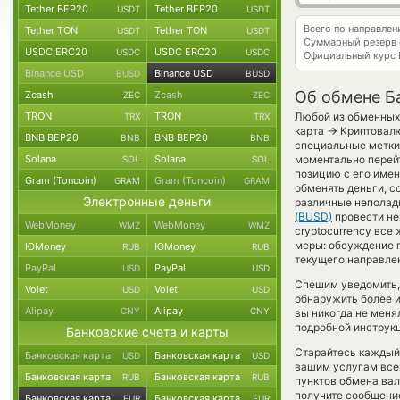
Tether BEP20
Tether BEP20
USDT
USDT
Всего по направле
Tether TON
Tether TON
USDT
USDT
Суммарный резерв
USDC ERC20
USDC ERC20
USDC
USDC
Официальный курс
Binance USD
Binance USD
BUSD
BUSD
Об обмене Ба
Zcash
Zcash
ZEC
ZEC
TRON
TRON
Любой из обменных 
TRX
TRX
→
карта
Криптовалю
BNB BEP20
BNB BEP20
BNB
BNB
специальные метки,
Solana
Solana
моментально перейт
SOL
SOL
позицию с его имен
Gram (Toncoin)
Gram (Toncoin)
GRAM
GRAM
обменять деньги, с
Электронные деньги
различные неполадк
(BUSD)
провести не
WebMoney
WebMoney
WMZ
WMZ
cryptocurrency все
меры: обсуждение п
ЮMoney
ЮMoney
RUB
RUB
текущего направле
PayPal
PayPal
USD
USD
Спешим уведомить,
Volet
Volet
USD
USD
обнаружить более 
Alipay
Alipay
CNY
CNY
вы никогда не меня
подробной инструкц
Банковские счета и карты
Старайтесь каждый
Банковская карта
Банковская карта
USD
USD
вашим услугам все
Банковская карта
Банковская карта
RUB
RUB
пунктов обмена вал
получите сообщение
Банковская карта
Банковская карта
EUR
EUR