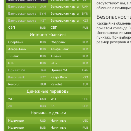
отсутствуют, вы, в
Банковская карта
Банковская карта
UAH
UAH
обменов с помощью
Банковская карта
Банковская карта
BYN
BYN
Безопасност
Банковская карта
Банковская карта
KZT
KZT
Каждый из обменны
СБП
СБП
RUB
RUB
при этом команда 
Использование мон
Интернет-банкинг
пунктах. При выбор
размер резервов и 
Сбербанк
Сбербанк
RUB
RUB
Альфа-Банк
Альфа-Банк
RUB
RUB
Т-Банк
Т-Банк
RUB
RUB
ВТБ
ВТБ
RUB
RUB
Приват 24
Приват 24
UAH
UAH
Kaspi Bank
Kaspi Bank
KZT
KZT
Revolut
Revolut
EUR
EUR
Денежные переводы
WU
WU
USD
USD
ЗК
ЗК
RUB
RUB
Наличные деньги
Наличные
Наличные
USD
USD
Наличные
Наличные
RUB
RUB