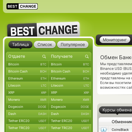
Мониторинг
Таблица
Список
Популярное
Обмен Банко
Мы представляем 
Bitcoin
Bitcoin
BTC
BTC
Binance USD (BUS
Bitcoin Cash
Bitcoin Cash
BCH
BCH
необходимо уделя
представлены на 
Ethereum
Ethereum
ETH
ETH
Если вы посетили
Litecoin
Litecoin
LTC
LTC
возможностях сай
XRP
XRP
XRP
XRP
Monero
Monero
XMR
XMR
Dogecoin
Dogecoin
DOGE
DOGE
Курсы обмена
Dash
Dash
DASH
DASH
Tether ERC20
Tether ERC20
USDT
USDT
Обменни
Tether TRC20
Tether TRC20
USDT
USDT
CoinsBlack