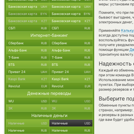
меры: установим пр
Банковская карта
Банковская карта
UAH
UAH
Помните, что при п
Банковская карта
Банковская карта
BYN
BYN
бывают выгоднее, ч
Банковская карта
Банковская карта
KZT
KZT
электронных денег,
СБП
СБП
RUB
RUB
Применяйте
Кальку
Интернет-банкинг
всегда доступна п
воспользуйтесь фу
Сбербанк
Сбербанк
RUB
RUB
получите уведомлен
помощи функции
Дв
Альфа-Банк
Альфа-Банк
RUB
RUB
транзитную валюту
Т-Банк
Т-Банк
RUB
RUB
Надежность 
ВТБ
ВТБ
RUB
RUB
Каждый из обменны
Приват 24
Приват 24
UAH
UAH
при этом команда 
Kaspi Bank
Kaspi Bank
KZT
KZT
Использование мон
пунктах. При выбор
Revolut
Revolut
EUR
EUR
размер резервов и 
Денежные переводы
Выберите по
WU
WU
USD
USD
Обменные пункты по
ЗК
ЗК
RUB
RUB
странах, например:
и резервы в разных
Наличные деньги
где вам будет удоб
Наличные
Наличные
USD
USD
Наличные
Наличные
RUB
RUB