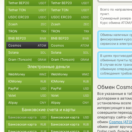
Tether BEP20
Tether BEP20
USDT
USDT
Всего по направле
Tether TON
Tether TON
USDT
USDT
пункт.
USDC ERC20
USDC ERC20
USDC
USDC
Суммарный резерв
Курс обмена
ATOM/
Zcash
Zcash
ZEC
ZEC
TRON
TRON
TRX
TRX
Обмены наличных с
BNB BEP20
BNB BEP20
BNB
BNB
фиксирования курс
сервисом в электр
Cosmos
Cosmos
ATOM
ATOM
Solana
Solana
SOL
SOL
В целях противоде
Gram (Toncoin)
Gram (Toncoin)
GRAM
GRAM
обменные пункты п
В случае если тра
Электронные деньги
обменную операци
соблюдения требов
WebMoney
WebMoney
WMZ
WMZ
ЮMoney
ЮMoney
RUB
RUB
Обмен Cosmo
PayPal
PayPal
USD
USD
Все указанные в т
Volet
Volet
USD
USD
долларами в автома
Alipay
Alipay
CNY
CNY
установлены возле 
интересующего вас 
Банковские счета и карты
совершили переход 
оператору сайта-об
Банковская карта
Банковская карта
USD
USD
обмен
Cosmos (ATO
Банковская карта
Банковская карта
RUB
RUB
обмен денег вручну
Dollar cash, будьт
Банковская карта
Банковская карта
EUR
EUR