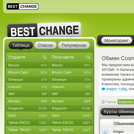
Мониторинг
Таблица
Список
Популярное
Обмен Cosm
Мы предлагаем ва
Bitcoin
Bitcoin
BTC
BTC
→
(ATOM)
Наличны
Bitcoin Cash
Bitcoin Cash
BCH
BCH
внимание также и
проверены админ
Ethereum
Ethereum
ETH
ETH
Клиентам, посеща
Litecoin
Litecoin
LTC
LTC
видео-гайд
, п
XRP
XRP
XRP
XRP
Monero
Monero
XMR
XMR
Город:
Кириния 
Dogecoin
Dogecoin
DOGE
DOGE
Курсы обмена
Dash
Dash
DASH
DASH
Tether ERC20
Tether ERC20
USDT
USDT
Обменни
Tether TRC20
Tether TRC20
USDT
USDT
Kingex