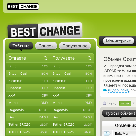
Мониторинг
Таблица
Список
Популярное
Обмен Cosm
Мы предлагаем ва
Bitcoin
Bitcoin
BTC
BTC
→
(ATOM)
Наличны
Bitcoin Cash
Bitcoin Cash
BCH
BCH
внимание также и
проверены админ
Ethereum
Ethereum
ETH
ETH
Клиентам, посеща
Litecoin
Litecoin
LTC
LTC
видео-гайд
, п
XRP
XRP
XRP
XRP
Monero
Monero
XMR
XMR
Город:
Белек
Dogecoin
Dogecoin
DOGE
DOGE
Курсы обмена
Dash
Dash
DASH
DASH
Tether ERC20
Tether ERC20
USDT
USDT
Обменни
Tether TRC20
Tether TRC20
USDT
USDT
BaksMan