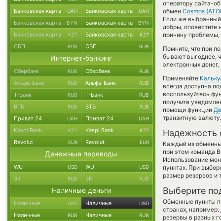
оператору сайта-об
Банковская карта
Банковская карта
обмен
Cosmos (ATO
UAH
UAH
Если же выбранный в
Банковская карта
Банковская карта
BYN
BYN
добры, оповестите
Банковская карта
Банковская карта
причину проблемы, 
KZT
KZT
СБП
СБП
RUB
RUB
Помните, что при п
бывают выгоднее, ч
Интернет-банкинг
электронных денег,
Сбербанк
Сбербанк
RUB
RUB
Применяйте
Кальку
Альфа-Банк
Альфа-Банк
RUB
RUB
всегда доступна п
воспользуйтесь фу
Т-Банк
Т-Банк
RUB
RUB
получите уведомлен
ВТБ
ВТБ
RUB
RUB
помощи функции
Дв
транзитную валюту
Приват 24
Приват 24
UAH
UAH
Kaspi Bank
Kaspi Bank
KZT
KZT
Надежность 
Revolut
Revolut
EUR
EUR
Каждый из обменны
при этом команда 
Денежные переводы
Использование мон
WU
WU
USD
USD
пунктах. При выбор
размер резервов и 
ЗК
ЗК
RUB
RUB
Выберите по
Наличные деньги
Обменные пункты по
Наличные
Наличные
USD
USD
странах, например:
Наличные
Наличные
RUB
RUB
резервы в разных г