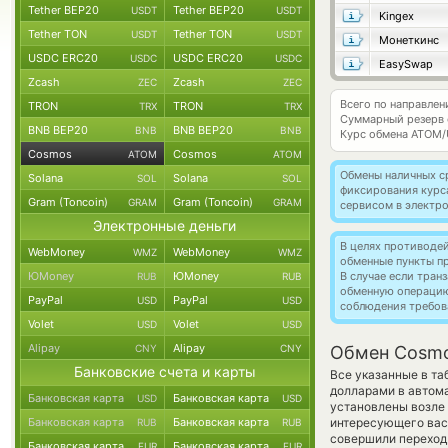
Tether BEP20
Tether BEP20
USDT
USDT
Kingex
Tether TON
Tether TON
USDT
USDT
Монеткинс
USDC ERC20
USDC ERC20
USDC
USDC
EasySwap
Zcash
Zcash
ZEC
ZEC
Всего по направле
TRON
TRON
TRX
TRX
Суммарный резерв
BNB BEP20
BNB BEP20
BNB
BNB
Курс обмена
ATOM/
Cosmos
Cosmos
ATOM
ATOM
Обмены наличных с
Solana
Solana
SOL
SOL
фиксирования курс
Gram (Toncoin)
Gram (Toncoin)
GRAM
GRAM
сервисом в электр
Электронные деньги
В целях противоде
WebMoney
WebMoney
WMZ
WMZ
обменные пункты п
ЮMoney
ЮMoney
В случае если тра
RUB
RUB
обменную операци
PayPal
PayPal
USD
USD
соблюдения требов
Volet
Volet
USD
USD
Alipay
Alipay
CNY
CNY
Обмен Cosmo
Банковские счета и карты
Все указанные в т
долларами в автома
Банковская карта
Банковская карта
USD
USD
установлены возле 
Банковская карта
Банковская карта
интересующего вас 
RUB
RUB
совершили переход 
Банковская карта
Банковская карта
EUR
EUR