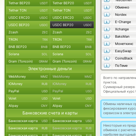
YesObmen
Tether BEP20
Tether BEP20
USDT
USDT
Обменко
Tether TON
Tether TON
USDT
USDT
Nordex
USDC ERC20
USDC ERC20
USDC
USDC
E-Change
USDC BEP20
USDC BEP20
USDC
USDC
Xchange
Zcash
Zcash
ZEC
ZEC
BaksMan
TRON
TRON
TRX
TRX
Монеткинс
BNB BEP20
BNB BEP20
BNB
BNB
EasySwap
Solana
Solana
SOL
SOL
CoinsBlack
Gram (Toncoin)
Gram (Toncoin)
GRAM
GRAM
ПоТеме
Электронные деньги
WebMoney
WebMoney
WMZ
WMZ
Всего по направле
пунктов.
ЮMoney
ЮMoney
RUB
RUB
Суммарный резерв
PayPal
PayPal
USD
USD
Официальный курс
Volet
Volet
USD
USD
Обмены наличных с
Alipay
Alipay
CNY
CNY
фиксирования курс
Банковские счета и карты
сервисом в электр
Банковская карта
Банковская карта
USD
USD
Некоторые из пред
Банковская карта
Банковская карта
RUB
RUB
обменов с расчето
наиболее выгодный
Банковская карта
Банковская карта
EUR
EUR