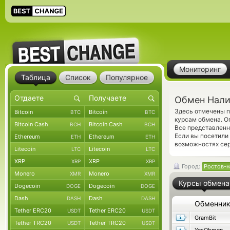
Мониторинг
Таблица
Список
Популярное
Обмен Нали
Здесь отмечены 
Bitcoin
Bitcoin
BTC
BTC
курсам обмена. О
Bitcoin Cash
Bitcoin Cash
BCH
BCH
Все представленн
Если вы посетили
Ethereum
Ethereum
ETH
ETH
возможностях сер
Litecoin
Litecoin
LTC
LTC
XRP
XRP
XRP
XRP
Город:
Ростов-н
Monero
Monero
XMR
XMR
Курсы обмена
Dogecoin
Dogecoin
DOGE
DOGE
Dash
Dash
DASH
DASH
Обменни
Tether ERC20
Tether ERC20
USDT
USDT
GramBit
Tether TRC20
Tether TRC20
USDT
USDT