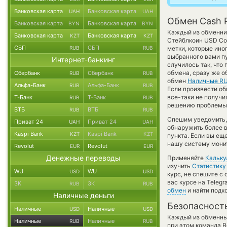
Банковская карта
Банковская карта
UAH
UAH
Обмен Cash 
Банковская карта
Банковская карта
BYN
BYN
Каждый из обменник
Банковская карта
Банковская карта
KZT
KZT
Стейблкоин USD Coi
СБП
СБП
RUB
RUB
метки, которые ино
выбранного вами пу
Интернет-банкинг
случилось так, что
обмена, сразу же о
Сбербанк
Сбербанк
RUB
RUB
обмен
Наличные R
Альфа-Банк
Альфа-Банк
RUB
RUB
Если произвести обм
все-таки не получи
Т-Банк
Т-Банк
RUB
RUB
решению проблемы с
ВТБ
ВТБ
RUB
RUB
Спешим уведомить,
Приват 24
Приват 24
UAH
UAH
обнаружить более 
Kaspi Bank
Kaspi Bank
KZT
KZT
пункта. Если вы ещ
нашу систему монит
Revolut
Revolut
EUR
EUR
Денежные переводы
Применяйте
Кальку
изучить
Статистику
WU
WU
USD
USD
курс, не спешите с
вас курсе на Teleg
ЗК
ЗК
RUB
RUB
обмен
и найти подх
Наличные деньги
Безопасност
Наличные
Наличные
USD
USD
Каждый из обменны
Наличные
Наличные
RUB
RUB
при этом команда 