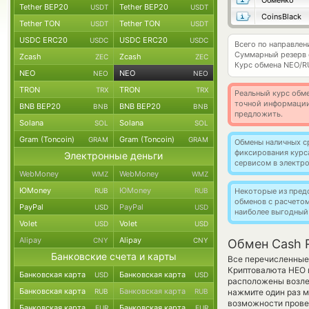
Обменко
Tether BEP20
Tether BEP20
USDT
USDT
CoinsBlack
Tether TON
Tether TON
USDT
USDT
USDC ERC20
USDC ERC20
USDC
USDC
Всего по направле
Суммарный резерв
Zcash
Zcash
ZEC
ZEC
Курс обмена
NEO/R
NEO
NEO
NEO
NEO
TRON
TRON
TRX
TRX
Реальный курс обме
точной информации
BNB BEP20
BNB BEP20
BNB
BNB
предложить.
Solana
Solana
SOL
SOL
Gram (Toncoin)
Gram (Toncoin)
GRAM
GRAM
Обмены наличных с
фиксирования курс
Электронные деньги
сервисом в электр
WebMoney
WebMoney
WMZ
WMZ
ЮMoney
ЮMoney
RUB
RUB
Некоторые из пред
обменов с расчето
PayPal
PayPal
USD
USD
наиболее выгодный
Volet
Volet
USD
USD
Alipay
Alipay
CNY
CNY
Обмен Cash 
Банковские счета и карты
Все перечисленные
Криптовалюта НЕО в
Банковская карта
Банковская карта
USD
USD
расположены возле 
Банковская карта
Банковская карта
RUB
RUB
нажмите один раз м
возможности провед
Банковская карта
Банковская карта
EUR
EUR