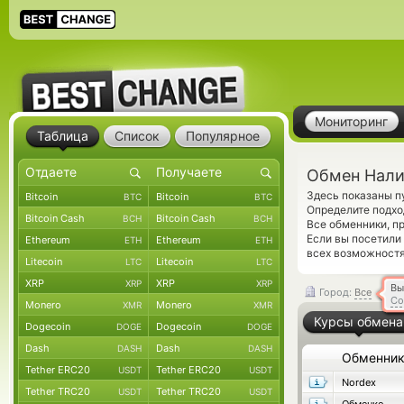
Мониторинг
Таблица
Список
Популярное
Обмен Нали
Здесь показаны п
Bitcoin
Bitcoin
BTC
BTC
Определите подхо
Bitcoin Cash
Bitcoin Cash
BCH
BCH
Все обменники, п
Если вы посетили
Ethereum
Ethereum
ETH
ETH
всех возможностя
Litecoin
Litecoin
LTC
LTC
XRP
XRP
XRP
XRP
Вы
Город:
Все
Со
Monero
Monero
XMR
XMR
Курсы обмена
Dogecoin
Dogecoin
DOGE
DOGE
Dash
Dash
DASH
DASH
Обменни
Tether ERC20
Tether ERC20
USDT
USDT
Nordex
Tether TRC20
Tether TRC20
USDT
USDT