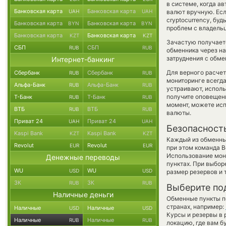
в системе, когда а
Банковская карта
Банковская карта
UAH
UAH
валют вручную. Есл
cryptocurrency, бу
Банковская карта
Банковская карта
BYN
BYN
проблем с владельц
Банковская карта
Банковская карта
KZT
KZT
Зачастую получает
СБП
СБП
RUB
RUB
обменника через на
затруднения с обме
Интернет-банкинг
Для верного расчет
Сбербанк
Сбербанк
RUB
RUB
мониторинге всегд
Альфа-Банк
Альфа-Банк
RUB
RUB
устраивают, испол
получите оповещени
Т-Банк
Т-Банк
RUB
RUB
момент, можете ис
ВТБ
ВТБ
RUB
RUB
валюты.
Приват 24
Приват 24
UAH
UAH
Безопасност
Kaspi Bank
Kaspi Bank
KZT
KZT
Каждый из обменны
Revolut
Revolut
EUR
EUR
при этом команда 
Использование мон
Денежные переводы
пунктах. При выбор
WU
WU
USD
USD
размер резервов и 
ЗК
ЗК
RUB
RUB
Выберите по
Наличные деньги
Обменные пункты по
странах, например:
Наличные
Наличные
USD
USD
Курсы и резервы в 
Наличные
Наличные
RUB
RUB
локацию, где вам б