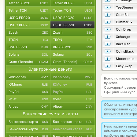
E-Change
Tether BEP20
Tether BEP20
USDT
USDT
YesObmen
Tether TON
Tether TON
USDT
USDT
GramBit
USDC ERC20
USDC ERC20
USDC
USDC
DimmarEx
USDC BEP20
USDC BEP20
USDC
USDC
CoinDrop
Zcash
Zcash
ZEC
ZEC
Xchange
TRON
TRON
TRX
TRX
BaksMan
BNB BEP20
BNB BEP20
BNB
BNB
CoinsBlack
Solana
Solana
SOL
SOL
Монеткинс
Gram (Toncoin)
Gram (Toncoin)
GRAM
GRAM
EasySwap
Электронные деньги
WebMoney
WebMoney
WMZ
WMZ
Всего по направле
пунктов.
ЮMoney
ЮMoney
RUB
RUB
Суммарный резерв
PayPal
PayPal
USD
USD
Официальный курс
Volet
Volet
USD
USD
Обмены наличных с
Alipay
Alipay
CNY
CNY
фиксирования курс
Банковские счета и карты
сервисом в электр
Банковская карта
Банковская карта
USD
USD
Некоторые из пред
Банковская карта
Банковская карта
RUB
RUB
обменов с расчето
наиболее выгодный
Банковская карта
Банковская карта
EUR
EUR