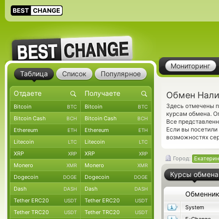
Мониторинг
Таблица
Список
Популярное
Обмен Нали
Здесь отмечены 
Bitcoin
Bitcoin
BTC
BTC
курсам обмена. О
Bitcoin Cash
Bitcoin Cash
BCH
BCH
Все представленн
Если вы посетили
Ethereum
Ethereum
ETH
ETH
возможностях сер
Litecoin
Litecoin
LTC
LTC
XRP
XRP
XRP
XRP
Город:
Екатерин
Monero
Monero
XMR
XMR
Курсы обмена
Dogecoin
Dogecoin
DOGE
DOGE
Dash
Dash
DASH
DASH
Обменни
Tether ERC20
Tether ERC20
USDT
USDT
System
Tether TRC20
Tether TRC20
USDT
USDT