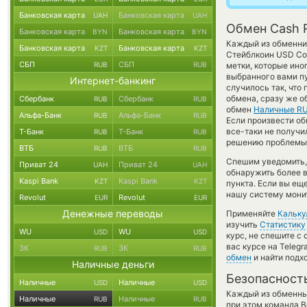
Банковская карта
Банковская карта
UAH
UAH
Обмен Cash R
Банковская карта
Банковская карта
BYN
BYN
Каждый из обменник
Банковская карта
Банковская карта
KZT
KZT
Стейблкоин USD Coi
СБП
СБП
RUB
RUB
метки, которые ино
выбранного вами пу
Интернет-банкинг
случилось так, что
обмена, сразу же о
Сбербанк
Сбербанк
RUB
RUB
обмен
Наличные R
Альфа-Банк
Альфа-Банк
RUB
RUB
Если произвести обм
все-таки не получи
Т-Банк
Т-Банк
RUB
RUB
решению проблемы с
ВТБ
ВТБ
RUB
RUB
Спешим уведомить,
Приват 24
Приват 24
UAH
UAH
обнаружить более 
Kaspi Bank
Kaspi Bank
KZT
KZT
пункта. Если вы ещ
нашу систему монит
Revolut
Revolut
EUR
EUR
Денежные переводы
Применяйте
Кальку
изучить
Статистику
WU
WU
USD
USD
курс, не спешите с
вас курсе на Teleg
ЗК
ЗК
RUB
RUB
обмен
и найти подх
Наличные деньги
Безопасност
Наличные
Наличные
USD
USD
Каждый из обменны
Наличные
Наличные
RUB
RUB
при этом команда 