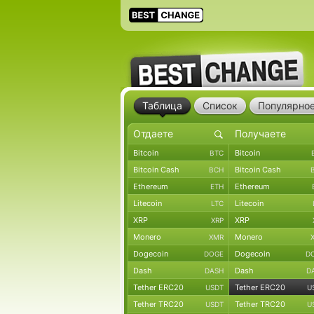
Таблица
Список
Популярно
Bitcoin
Bitcoin
BTC
Bitcoin Cash
Bitcoin Cash
BCH
Ethereum
Ethereum
ETH
Litecoin
Litecoin
LTC
XRP
XRP
XRP
Monero
Monero
XMR
Dogecoin
Dogecoin
DOGE
D
Dash
Dash
DASH
D
Tether ERC20
Tether ERC20
USDT
U
Tether TRC20
Tether TRC20
USDT
U