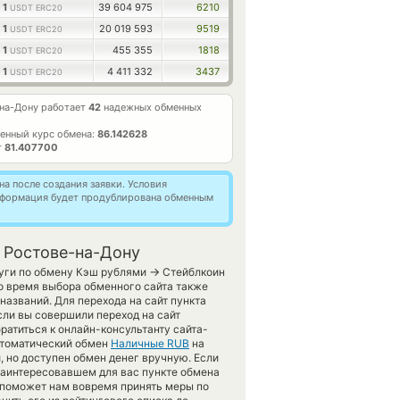
1
39 604 975
6210
USDT ERC20
1
20 019 593
9519
USDT ERC20
1
455 355
1818
USDT ERC20
1
4 411 332
3437
USDT ERC20
-на-Дону работает
42
надежных обменных
енный курс обмена:
86.142628
т
81.407700
а после создания заявки. Условия
информация будет продублирована обменным
 Ростове-на-Дону
→
луги по обмену Кэш рублями
Стейблкоин
о время выбора обменного сайта также
названий. Для перехода на сайт пункта
ли вы совершили переход на сайт
атиться к онлайн-консультанту сайта-
автоматический обмен
Наличные RUB
на
 но доступен обмен денег вручную. Если
в заинтересовавшем для вас пункте обмена
о поможет нам вовремя принять меры по