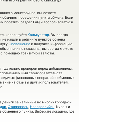
ить его из рейтингового списка до
 нашего мониторинга, вы можете
 обычном посещении пункта обмена. Если
ем посетить раздел FAQ и воспользоваться
те, используйте
Калькулятор
. Вы всегда
ы не нашли в рейтинге пунктов обмена
слугу
Оповещение
и получите информацию
и обменники не показаны, вы всегда можете
в с помощью транзитной валюты.
л тщательно проверен перед добавлением,
сполнением ими своих обязательств.
оводимых финансовых операций в обменных
имание на отзывы других пользователей,
е.
 деньги за наличные во многих городах и
дар
,
Ставрополь
,
Новороссийск
. Курсы и
е обменного пункта. Выберите локацию, где