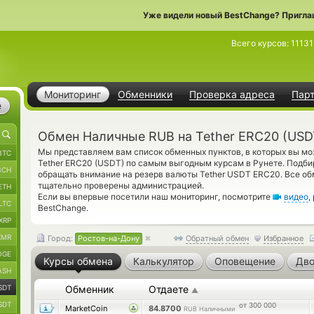
Уже видели новый BestChange? Пригла
Всего курсов:
11131
Мониторинг
Обменники
Проверка адреса
Пар
е
Обмен Наличные RUB на Tether ERC20 (USD
Мы представляем вам список обменных пунктов, в которых вы м
BTC
Tether ERC20 (USDT) по самым выгодным курсам в Рунете. Подб
BCH
обращать внимание на резерв валюты Tether USDT ERC20. Все об
тщательно проверены администрацией.
ETH
Если вы впервые посетили наш мониторинг, посмотрите
видео
,
LTC
BestChange.
XRP
XMR
Город:
Ростов-на-Дону
Обратный обмен
Избранное
OGE
Курсы обмена
Калькулятор
Оповещение
Дво
ASH
SDT
Обменник
Отдаете
▲
SDT
от 300 000
MarketCoin
84.8700
RUB Наличными