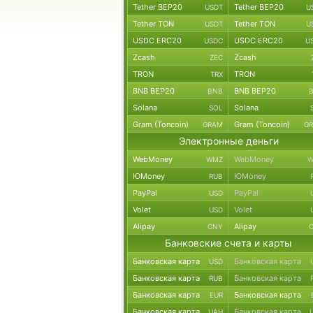
Tether BEP20
Tether BEP20
USDT
U
Tether TON
Tether TON
USDT
U
USDC ERC20
USDC ERC20
USDC
U
Zcash
Zcash
ZEC
TRON
TRON
TRX
BNB BEP20
BNB BEP20
BNB
Solana
Solana
SOL
Gram (Toncoin)
Gram (Toncoin)
GRAM
G
Электронные деньги
WebMoney
WebMoney
WMZ
W
ЮMoney
ЮMoney
RUB
PayPal
PayPal
USD
Volet
Volet
USD
Alipay
Alipay
CNY
Банковские счета и карты
Банковская карта
Банковская карта
USD
Банковская карта
Банковская карта
RUB
Банковская карта
Банковская карта
EUR
Банковская карта
Банковская карта
UAH