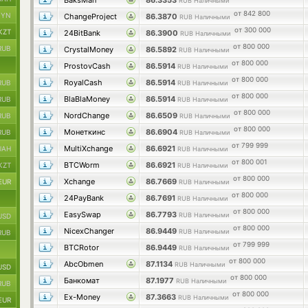
BaksMan
86.3353
RUB Наличными
от 842 800
BYN
ChangeProject
86.3870
RUB Наличными
от 300 000
KZT
24BitBank
86.3900
RUB Наличными
от 800 000
RUB
CrystalMoney
86.5892
RUB Наличными
от 800 000
ProstovCash
86.5914
RUB Наличными
от 800 000
RoyalCash
86.5914
RUB
RUB Наличными
от 800 000
BlaBlaMoney
86.5914
RUB
RUB Наличными
от 800 000
NordChange
86.6509
RUB
RUB Наличными
от 800 000
Монеткинс
86.6904
RUB
RUB Наличными
от 799 999
MultiXchange
86.6921
UAH
RUB Наличными
от 800 001
BTCWorm
86.6921
KZT
RUB Наличными
от 800 000
Xchange
86.7669
EUR
RUB Наличными
от 800 000
24PayBank
86.7691
RUB Наличными
от 800 000
EasySwap
86.7793
RUB Наличными
USD
от 800 000
NicexChanger
86.9449
RUB Наличными
RUB
от 799 999
BTCRotor
86.9449
RUB Наличными
от 800 000
AbcObmen
87.1134
RUB Наличными
USD
от 800 000
Банкомат
87.1977
RUB Наличными
RUB
от 800 000
Ex-Money
87.3663
RUB Наличными
EUR