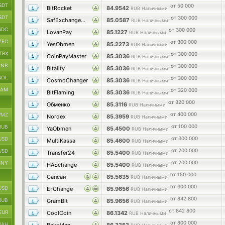
SDT
от 50 000
BitRocket
84.9542
RUB Наличными
SDT
от 300 000
SafExchangePro
85.0587
RUB Наличными
SDC
от 300 000
LovanPay
85.1227
RUB Наличными
ZEC
от 300 000
YesObmen
85.2273
RUB Наличными
TRX
от 300 000
CoinPayMaster
85.3036
RUB Наличными
BNB
от 300 000
Bitality
85.3036
RUB Наличными
SOL
от 300 000
CosmoChanger
85.3036
RUB Наличными
RAM
от 320 000
BitFlaming
85.3036
RUB Наличными
от 320 000
Обменко
85.3116
RUB Наличными
от 400 000
MZ
Nordex
85.3959
RUB Наличными
от 100 000
RUB
YaObmen
85.4500
RUB Наличными
от 300 000
USD
MultiKassa
85.4600
RUB Наличными
от 200 000
USD
Transfer24
85.5400
RUB Наличными
от 200 000
CNY
HASchange
85.5400
RUB Наличными
от 150 000
Сапсан
85.5635
RUB Наличными
от 300 000
USD
E-Change
85.9656
RUB Наличными
от 842 800
RUB
GramBit
85.9656
RUB Наличными
от 842 800
EUR
CoolCoin
86.1342
RUB Наличными
от 800 000
UAH