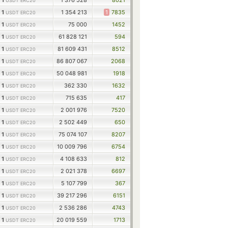
1
1 376 528
8021
USDT ERC20
1
1 354 213
1
7835
USDT ERC20
1
75 000
1452
USDT ERC20
1
61 828 121
594
USDT ERC20
1
81 609 431
8512
USDT ERC20
1
86 807 067
2068
USDT ERC20
1
50 048 981
1918
USDT ERC20
1
362 330
1632
USDT ERC20
1
715 635
417
USDT ERC20
1
2 001 976
7520
USDT ERC20
1
2 502 449
650
USDT ERC20
1
75 074 107
8207
USDT ERC20
1
10 009 796
6754
USDT ERC20
1
4 108 633
812
USDT ERC20
1
2 021 378
6697
USDT ERC20
1
5 107 799
367
USDT ERC20
1
39 217 296
6151
USDT ERC20
1
2 536 286
4743
USDT ERC20
1
20 019 559
1713
USDT ERC20