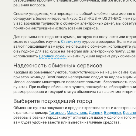
разрешению проблем с владельцем обменника, или же вовсе отключ
решения вопроса.
Спешим уведомить, что переходя на вебсайты-обменники именно с
→
обнаружить более интересный курс Cash-RUB
USDT-ERC, чем при
у вас возникли трудности с обменом электронных денег, мы совету
понятной инструкцией использования сервиса.
Для правильного подсчета суммы, которую вы получаете или отдае
можете подробно изучить
Статистику
курсов и резервов. Если же в
валют подходящий вам курс, не спешите с обменом, используйте у
о выгодном для вас курсе на Telegram или электронную почту. Есл
использовать
Двойной обмен
и найти лучший вариант двух обмено
Надежность обменных сервисов
Каждый из обменных пунктов, присутствующих на нашем сайте, бы
при этом команда BestChange непрерывно следит за надлежащим и
Использование мониторинга позволяет повысить безопасность пр
пунктах. При выборе обменного пункта, пожалуйста, обращайте вн
размер резервов и текущий статус обменника на нашем мониторинг
Выберите подходящий город
Обменные пункты покупают и продают криптовалюты и электронные
странах, например:
Таганрог
,
Мариуполь
,
Донецк
,
Бердянск
,
Красно
резервы в разных городах могут отличаться даже у одного и того ж
вам будет удобнее ввести или вывести наличные средства.