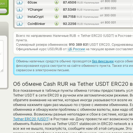
от 800 000
60сек
87.4506
RUB Наличными
UAH
от 800 000
YChanger
87.5349
RUB Наличными
от 300 000
InstaCrypt
88.7158
RUB Наличными
от 800 001
CoinBlinker
92.2256
RUB Наличными
Всего по направлению Наличные RUB
Tether ERC20 (USDT) в Ростове
→
пункта.
Суммарный резерв обменников:
910 389 831
USDT ERC20.
Средневзвеш
Официальный курс
USD/RUB
от
ЦБ России
на текущее время составляе
Обмены наличных средств обычно проводятся
без фиксации
курса обмен
фиксирования курса смотрите на сайте обменного пункта. Также эта 
сервисом в электронном письме.
Об обмене Cash RUR на Tether USDT ERC20 в
Все показанные в таблице пункты обмена готовы предоставить ус
Tether USDT в сети ERC20 в ручном или автоматическом режиме. В
обратите внимание на метки, которые иногда указываются возле их 
обмена нажмите один раз мышью по строке с именем обменника. Ес
обменника и обнаружили проблемы с обменом валюты, вам надо обр
обменника. Возможны разные неполадки и сбои в системе, когда 
Tether ERC20 (USDT)
в Ростове-на-Дону провести нет возможности,
обменять Rubles cash на Tether USDT stablecoin in ERC20 network 
все же не вышло, пожалуйста, сообщите нам об этой ситуации. Эт