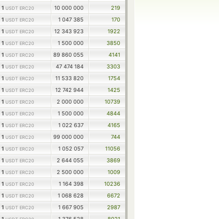
1
10 000 000
219
USDT ERC20
1
1 047 385
170
USDT ERC20
1
12 343 923
1922
USDT ERC20
1
1 500 000
3850
USDT ERC20
1
89 860 055
4141
USDT ERC20
1
47 474 184
3303
USDT ERC20
1
11 533 820
1754
USDT ERC20
1
12 742 944
1425
USDT ERC20
1
2 000 000
10739
USDT ERC20
1
1 500 000
4844
USDT ERC20
1
1 022 637
4165
USDT ERC20
1
99 000 000
744
USDT ERC20
1
1 052 057
11056
USDT ERC20
1
2 644 055
3869
USDT ERC20
1
2 500 000
1009
USDT ERC20
1
1 164 398
10236
USDT ERC20
1
1 068 628
6672
USDT ERC20
1
1 667 905
2987
USDT ERC20