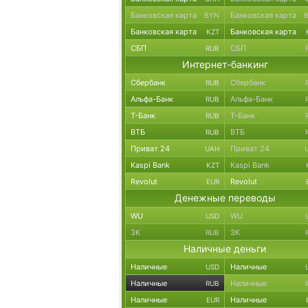
Банковская карта
Банковская карта
BYN
Банковская карта
Банковская карта
KZT
СБП
СБП
RUB
Интернет-банкинг
Сбербанк
Сбербанк
RUB
Альфа-Банк
Альфа-Банк
RUB
Т-Банк
Т-Банк
RUB
ВТБ
ВТБ
RUB
Приват 24
Приват 24
UAH
Kaspi Bank
Kaspi Bank
KZT
Revolut
Revolut
EUR
Денежные переводы
WU
WU
USD
ЗК
ЗК
RUB
Наличные деньги
Наличные
Наличные
USD
Наличные
Наличные
RUB
Наличные
Наличные
EUR