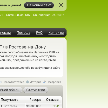
На новый сайт
шаем оценить!
71
Обменников:
615
Обновление:
04:30:16
тнерам
Помощь
FAQ
Контакты
T) в Ростове-на-Дону
ожете легко обменивать Наличные RUB на
ирая подходящий обменник, необходимо
менники, предложенные на сайте, были
 рассказывающее обо всех функциях сайта
Несоответствие
История
Настройка
йной обмен
Статистика
Получаете
Резерв
Отзывы
1
99 000 000
1641
USDT ERC20