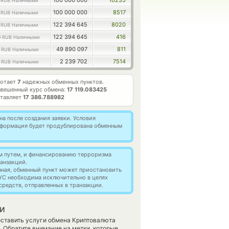
5
100 000 000
10235
RUB Наличными
5
100 000 000
8517
RUB Наличными
3
122 394 645
8020
RUB Наличными
6
122 394 645
416
RUB Наличными
4
49 890 097
811
RUB Наличными
6
2 239 702
7514
RUB Наличными
ботает
7
надежных обменных пунктов.
вешенный курс обмена:
17 119.083425
ставляет
17 386.788982
а после создания заявки. Условия
информация будет продублирована обменным
м путем, и финансированию терроризма
анзакций.
нная, обменный пункт может приостановить
YC необходима исключительно в целях
редств, отправленных в транзакции.
ни
доставить услуги обмена Криптовалюта
 Обратите внимание на метки, которые