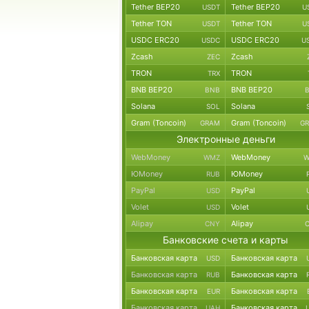
Tether BEP20
Tether BEP20
USDT
U
Tether TON
Tether TON
USDT
U
USDC ERC20
USDC ERC20
USDC
U
Zcash
Zcash
ZEC
TRON
TRON
TRX
BNB BEP20
BNB BEP20
BNB
Solana
Solana
SOL
Gram (Toncoin)
Gram (Toncoin)
GRAM
G
Электронные деньги
WebMoney
WebMoney
WMZ
W
ЮMoney
ЮMoney
RUB
PayPal
PayPal
USD
Volet
Volet
USD
Alipay
Alipay
CNY
Банковские счета и карты
Банковская карта
Банковская карта
USD
Банковская карта
Банковская карта
RUB
Банковская карта
Банковская карта
EUR
Банковская карта
Банковская карта
UAH