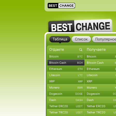
Таблица
Список
Популярно
Bitcoin
Bitcoin
BTC
Bitcoin Cash
Bitcoin Cash
BCH
Ethereum
Ethereum
ETH
Litecoin
Litecoin
LTC
XRP
XRP
XRP
Monero
Monero
XMR
Dogecoin
Dogecoin
DOGE
D
Dash
Dash
DASH
D
Tether ERC20
Tether ERC20
USDT
U
Tether TRC20
Tether TRC20
USDT
U