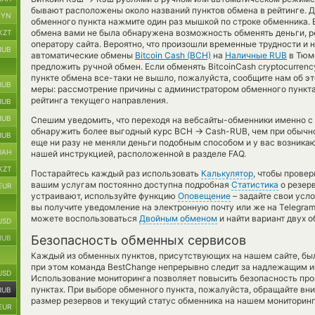
бывают расположены около названий пунктов обмена в рейтинге. Д
BYN
обменного пункта нажмите один раз мышкой по строке обменника. Е
обмена вами не была обнаружена возможность обменять деньги, р
KZT
оператору сайта. Вероятно, что произошли временные трудности и 
RUB
автоматические обмены
Bitcoin Cash (BCH)
на
Наличные RUB
в Тюм
предложить ручной обмен. Если обменять BitcoinCash cryptocurrenc
пункте обмена все-таки не вышло, пожалуйста, сообщите нам об 
RUB
меры: рассмотрение причины с администратором обменного пункта
рейтинга текущего направления.
RUB
RUB
Спешим уведомить, что переходя на вебсайты-обменники именно с
→
обнаружить более выгодный курс BCH
Cash-RUB, чем при обычно
RUB
еще ни разу не меняли деньги подобным способом и у вас возника
UAH
нашей инструкцией, расположенной в разделе FAQ.
KZT
Постарайтесь каждый раз использовать
Калькулятор
, чтобы прове
вашим услугам постоянно доступна подробная
Статистика
о резерв
EUR
устраивают, используйте функцию
Оповещение
– задайте свои усл
вы получите уведомление на электронную почту или же на Telegram
можете воспользоваться
Двойным обменом
и найти вариант двух 
USD
Безопасность обменных сервисов
RUB
Каждый из обменных пунктов, присутствующих на нашем сайте, бы
при этом команда BestChange непрерывно следит за надлежащим и
USD
Использование мониторинга позволяет повысить безопасность пр
пунктах. При выборе обменного пункта, пожалуйста, обращайте вн
RUB
размер резервов и текущий статус обменника на нашем мониторинг
EUR