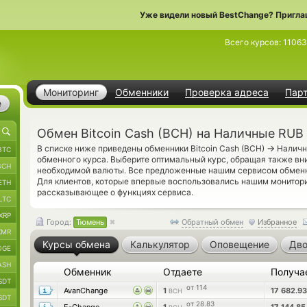
Уже видели новый BestChange? Пригла
Всего курсов:
11063
Мониторинг
Обменники
Проверка адреса
Пар
е
Обмен Bitcoin Cash (BCH) на Наличные RUB
→
В списке ниже приведены обменники Bitcoin Cash (BCH)
Наличн
BTC
обменного курса. Выберите оптимальный курс, обращая также вн
BCH
необходимой валюты. Все предложенные нашим сервисом обменн
Для клиентов, которые впервые воспользовались нашим монито
ETH
рассказывающее о функциях сервиса.
LTC
XRP
Город:
Тюмень
Обратный обмен
Избранное
XMR
Курсы обмена
Калькулятор
Оповещение
Дво
OGE
ASH
Обменник
Отдаете
Получа
SDT
от 114
AvanChange
1
17 682.9
BCH
SDT
от 28.83