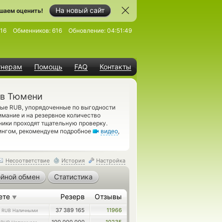
На новый сайт
шаем оценить!
16
Обменников:
616
Обновление:
04:51:49
тнерам
Помощь
FAQ
Контакты
 в Тюмени
ые RUB, упорядоченные по выгодности
имание и на резервное количество
ики проходят тщательную проверку.
рингом, рекомендуем подробное
видео
,
Несоответствие
История
Настройка
йной обмен
Статистика
ете
Резерв
Отзывы
▼
3
37 389 165
11966
RUB Наличными