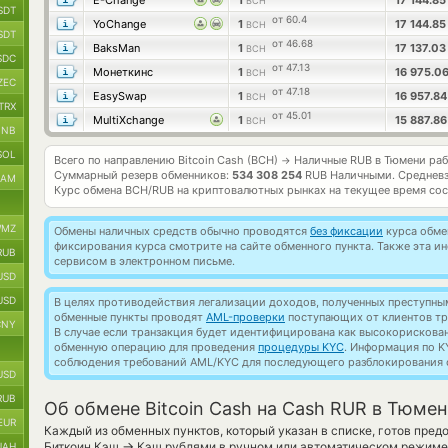
E-Change
1
17 144.8
BCH
SDT
от 60.4
YoChange
1
17 144.8
BCH
SDT
от 46.68
BaksMan
1
17 137.0
BCH
SDC
от 47.13
Монеткинс
1
16 975.0
BCH
ZEC
от 47.18
EasySwap
1
16 957.8
BCH
TRX
от 45.01
MultiXchange
1
15 887.8
BCH
BNB
SOL
Всего по направлению Bitcoin Cash (BCH)
Наличные RUB в Тюмени ра
→
Суммарный резерв обменников:
534 308 254
RUB Наличными.
Средневз
RAM
Курс обмена
BCH/RUB
на криптовалютных рынках на текущее время со
MZ
Обмены наличных средств обычно проводятся
без фиксации
курса обмен
фиксирования курса смотрите на сайте обменного пункта. Также эта 
RUB
сервисом в электронном письме.
USD
USD
В целях противодействия легализации доходов, полученных преступны
обменные пункты проводят
AML-проверки
поступающих от клиентов тр
CNY
В случае если транзакция будет идентифицирована как высокорискова
обменную операцию для проведения
процедуры KYC
. Информация по K
соблюдения требований AML/KYC для последующего разблокирования с
USD
RUB
Об обмене Bitcoin Cash на Cash RUR в Тюме
EUR
Каждый из обменных пунктов, который указан в списке, готов пре
→
Биткоин Кэш
Кэш рублями в ручном или автоматическом режиме.
UAH