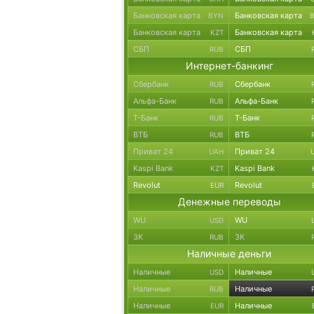
Банковская карта
Банковская карта
BYN
Банковская карта
Банковская карта
KZT
СБП
СБП
RUB
Интернет-банкинг
Сбербанк
Сбербанк
RUB
Альфа-Банк
Альфа-Банк
RUB
Т-Банк
Т-Банк
RUB
ВТБ
ВТБ
RUB
Приват 24
Приват 24
UAH
Kaspi Bank
Kaspi Bank
KZT
Revolut
Revolut
EUR
Денежные переводы
WU
WU
USD
ЗК
ЗК
RUB
Наличные деньги
Наличные
Наличные
USD
Наличные
Наличные
RUB
Наличные
Наличные
EUR