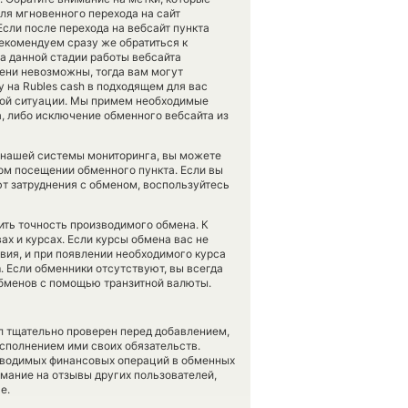
ля мгновенного перехода на сайт
сли после перехода на вебсайт пункта
екомендуем сразу же обратиться к
на данной стадии работы вебсайта
ени невозможны, тогда вам могут
y на Rubles cash в подходящем для вас
этой ситуации. Мы примем необходимые
, либо исключение обменного вебсайта из
 нашей системы мониторинга, вы можете
м посещении обменного пункта. Если вы
ют затруднения с обменом, воспользуйтесь
рить точность производимого обмена. К
ах и курсах. Если курсы обмена вас не
овия, и при появлении необходимого курса
. Если обменники отсутствуют, вы всегда
обменов с помощью транзитной валюты.
л тщательно проверен перед добавлением,
сполнением ими своих обязательств.
оводимых финансовых операций в обменных
имание на отзывы других пользователей,
е.