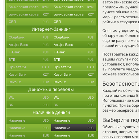
автоматические о
Банковская карта
Банковская карта
предложить ручной 
BYN
BYN
пункте обмена все-
Банковская карта
Банковская карта
KZT
KZT
меры: рассмотрение
СБП
СБП
рейтинга текущего 
RUB
RUB
Интернет-банкинг
Спешим уведомить,
обнаружить более 
Сбербанк
Сбербанк
RUB
RUB
еще ни разу не мен
Альфа-Банк
Альфа-Банк
RUB
RUB
нашей инструкцией,
Т-Банк
Т-Банк
RUB
RUB
Постарайтесь кажд
вашим услугам пос
ВТБ
ВТБ
RUB
RUB
устраивают, испол
Приват 24
Приват 24
UAH
UAH
вы получите уведом
можете воспользо
Kaspi Bank
Kaspi Bank
KZT
KZT
Revolut
Revolut
EUR
EUR
Безопасност
Денежные переводы
Каждый из обменны
при этом команда 
WU
WU
USD
USD
Использование мон
ЗК
ЗК
RUB
RUB
пунктах. При выбор
размер резервов и 
Наличные деньги
Выберите по
Наличные
Наличные
USD
USD
Обменные пункты по
Наличные
Наличные
RUB
RUB
странах, например:
Наличные
Наличные
EUR
EUR
разных городах мог