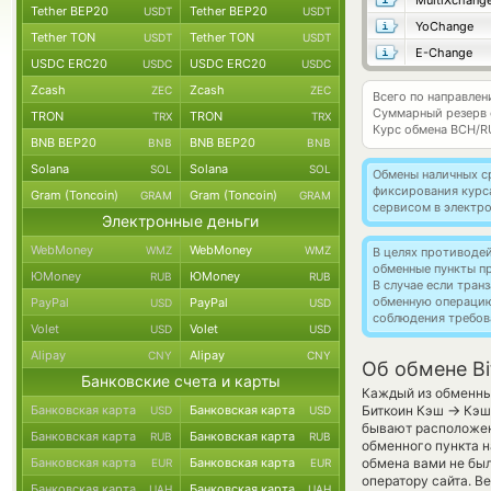
MultiXchang
Tether BEP20
Tether BEP20
USDT
USDT
YoChange
Tether TON
Tether TON
USDT
USDT
E-Change
USDC ERC20
USDC ERC20
USDC
USDC
Zcash
Zcash
ZEC
ZEC
Всего по направлен
Суммарный резерв
TRON
TRON
TRX
TRX
Курс обмена
BCH/R
BNB BEP20
BNB BEP20
BNB
BNB
Solana
Solana
SOL
SOL
Обмены наличных с
фиксирования курс
Gram (Toncoin)
Gram (Toncoin)
GRAM
GRAM
сервисом в электр
Электронные деньги
WebMoney
WebMoney
WMZ
WMZ
В целях противоде
обменные пункты п
ЮMoney
ЮMoney
RUB
RUB
В случае если тра
обменную операци
PayPal
PayPal
USD
USD
соблюдения требов
Volet
Volet
USD
USD
Alipay
Alipay
CNY
CNY
Об обмене Bi
Банковские счета и карты
Каждый из обменных
→
Банковская карта
Банковская карта
Биткоин Кэш
Кэш 
USD
USD
бывают расположены
Банковская карта
Банковская карта
RUB
RUB
обменного пункта н
Банковская карта
Банковская карта
обмена вами не бы
EUR
EUR
оператору сайта. В
Банковская карта
Банковская карта
UAH
UAH