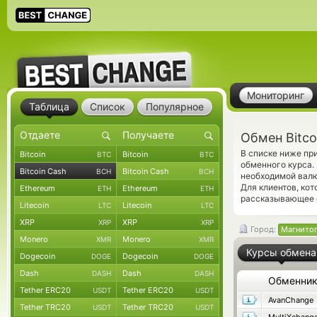
Мониторинг
Таблица
Список
Популярное
Обмен Bitco
В списке ниже пр
Bitcoin
Bitcoin
BTC
BTC
обменного курса.
Bitcoin Cash
Bitcoin Cash
BCH
BCH
необходимой валю
Для клиентов, ко
Ethereum
Ethereum
ETH
ETH
рассказывающее о
Litecoin
Litecoin
LTC
LTC
XRP
XRP
XRP
XRP
Город:
Магнито
Monero
Monero
XMR
XMR
Курсы обмена
Dogecoin
Dogecoin
DOGE
DOGE
Dash
Dash
DASH
DASH
Обменни
Tether ERC20
Tether ERC20
USDT
USDT
AvanChange
Tether TRC20
Tether TRC20
USDT
USDT