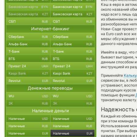
Кэш в евро в автом
Банковская карта
Банковская карта
BYN
BYN
около названий обм
Банковская карта
Банковская карта
надо всего лишь од
KZT
KZT
из обменников вы н
СБП
СБП
RUB
RUB
разнообразные непо
Интернет-банкинг
Нови-Саде провести
на Euro cash все ж
Сбербанк
Сбербанк
RUB
RUB
меры: обсуждение п
данного направлени
Альфа-Банк
Альфа-Банк
RUB
RUB
Т-Банк
Т-Банк
RUB
RUB
Имейте в виду, что
бывают выгоднее, ч
ВТБ
ВТБ
RUB
RUB
данным способом и 
Приват 24
Приват 24
UAH
UAH
инструкцией из раз
Kaspi Bank
Kaspi Bank
KZT
KZT
Применяйте
Кальку
сервисом вы, в люб
Revolut
Revolut
EUR
EUR
устраивают, воспо
Денежные переводы
подходящих курсов 
помощью функции
WU
WU
USD
USD
транзитную валюту
ЗК
ЗК
RUB
RUB
Надежность 
Наличные деньги
Каждый из обменны
Наличные
Наличные
USD
USD
при этом команда 
Использование мон
Наличные
Наличные
RUB
RUB
пунктах. При выбор
Наличные
Наличные
EUR
EUR
размер резервов и 