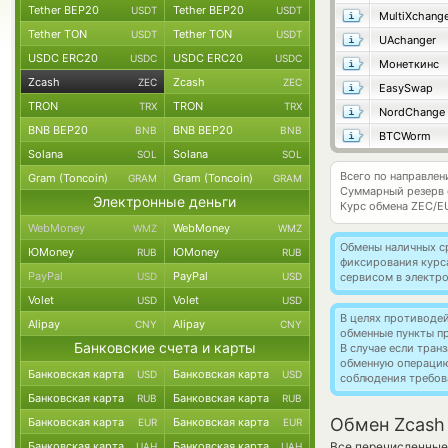
Tether BEP20
Tether BEP20
USDT
USDT
MultiXchang
Tether TON
Tether TON
USDT
USDT
UAchanger
USDC ERC20
USDC ERC20
USDC
USDC
Монеткинс
Zcash
Zcash
ZEC
ZEC
EasySwap
TRON
TRON
TRX
TRX
NordChange
BNB BEP20
BNB BEP20
BNB
BNB
BTCWorm
Solana
Solana
SOL
SOL
Всего по направлен
Gram (Toncoin)
Gram (Toncoin)
GRAM
GRAM
Суммарный резерв
Электронные деньги
Курс обмена
ZEC/E
WebMoney
WebMoney
WMZ
WMZ
Обмены наличных с
ЮMoney
ЮMoney
RUB
RUB
фиксирования курс
PayPal
PayPal
USD
USD
сервисом в электр
Volet
Volet
USD
USD
В целях противоде
Alipay
Alipay
CNY
CNY
обменные пункты п
Банковские счета и карты
В случае если тра
обменную операци
Банковская карта
Банковская карта
USD
USD
соблюдения требов
Банковская карта
Банковская карта
RUB
RUB
Обмен Zcash
Банковская карта
Банковская карта
EUR
EUR
Банковская карта
Банковская карта
Все перечисленные
UAH
UAH