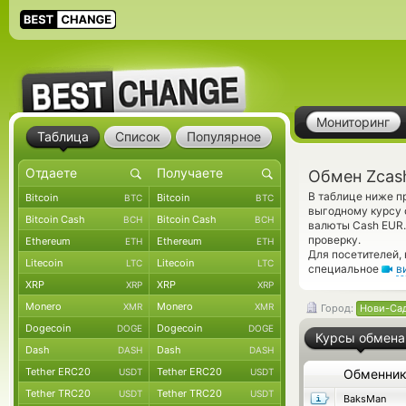
Мониторинг
Таблица
Список
Популярное
Обмен Zcas
В таблице ниже п
Bitcoin
Bitcoin
BTC
BTC
выгодному курсу 
Bitcoin Cash
Bitcoin Cash
BCH
BCH
валюты Cash EUR.
проверку.
Ethereum
Ethereum
ETH
ETH
Для посетителей,
Litecoin
Litecoin
LTC
LTC
специальное
в
XRP
XRP
XRP
XRP
Monero
Monero
XMR
XMR
Город:
Нови-Са
Dogecoin
Dogecoin
DOGE
DOGE
Курсы обмена
Dash
Dash
DASH
DASH
Tether ERC20
Tether ERC20
USDT
USDT
Обменни
Tether TRC20
Tether TRC20
USDT
USDT
BaksMan