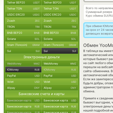
Tether BEP20
Tether BEP20
USDT
USDT
Всего по направл
Tether TON
Tether TON
USDT
USDT
Суммарный резерв
USDC ERC20
USDC ERC20
USDC
USDC
Курс обмена
SUI/R
Zcash
Zcash
ZEC
ZEC
При обмене ЮMoney 
TRON
TRON
TRX
TRX
на срок от 24 часо
BNB BEP20
BNB BEP20
BNB
BNB
делающих возвраты
Solana
Solana
SOL
SOL
Обмен YooMo
Gram (Toncoin)
Gram (Toncoin)
GRAM
GRAM
В таблице вы имеет
Sui
Sui
SUI
SUI
автоматический ил
Электронные деньги
которые бывают рас
на сайт любого обм
WebMoney
WebMoney
WMZ
WMZ
перешли на вебсайт
ЮMoney
ЮMoney
RUB
RUB
сайта-обменника. В
автоматический о
PayPal
PayPal
USD
USD
Если же заинтересо
Volet
Volet
USD
USD
будьте добры, опов
администратором пу
Alipay
Alipay
CNY
CNY
обмена.
Банковские счета и карты
Примите к сведению
Банковская карта
Банковская карта
USD
USD
бывают выгоднее, ч
электронные деньги
Банковская карта
Банковская карта
RUB
RUB
нашей подробной ин
Банковская карта
Банковская карта
EUR
EUR