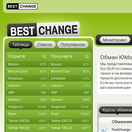
Мониторинг
Таблица
Список
Популярное
Обмен ЮMon
Мы представляем 
Bitcoin
Bitcoin
BTC
BTC
Sui (SUI) по сам
Bitcoin Cash
Bitcoin Cash
BCH
BCH
также и на резер
прошли доскональ
Ethereum
Ethereum
ETH
ETH
Если вы пользует
Litecoin
Litecoin
LTC
LTC
рассказывающее о
XRP
XRP
XRP
XRP
Monero
Monero
XMR
XMR
Dogecoin
Dogecoin
DOGE
DOGE
Курсы обмена
Dash
Dash
DASH
DASH
Tether ERC20
Tether ERC20
USDT
USDT
Обменни
Tether TRC20
Tether TRC20
USDT
USDT
PureChange