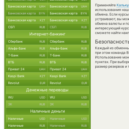
Применяйте
Кальку
Банковская карта
Банковская карта
UAH
UAH
использования наше
Банковская карта
Банковская карта
BYN
BYN
обмена. Если курсы
устраивают, вы мо
Банковская карта
Банковская карта
KZT
KZT
обмена валюты и по
СБП
СБП
RUB
RUB
интересующий курс
сможете найти наил
Интернет-банкинг
Безопасност
Сбербанк
Сбербанк
RUB
RUB
Каждый из обменны
Альфа-Банк
Альфа-Банк
RUB
RUB
при этом команда 
Т-Банк
Т-Банк
RUB
RUB
Использование мон
пунктах. При выбор
ВТБ
ВТБ
RUB
RUB
размер резервов и 
Приват 24
Приват 24
UAH
UAH
Kaspi Bank
Kaspi Bank
KZT
KZT
Revolut
Revolut
EUR
EUR
Денежные переводы
WU
WU
USD
USD
ЗК
ЗК
RUB
RUB
Наличные деньги
Наличные
Наличные
USD
USD
Наличные
Наличные
RUB
RUB