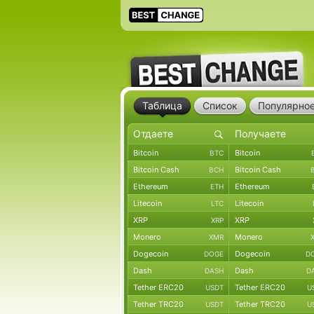
Таблица
Список
Популярно
Bitcoin
Bitcoin
BTC
Bitcoin Cash
Bitcoin Cash
BCH
Ethereum
Ethereum
ETH
Litecoin
Litecoin
LTC
XRP
XRP
XRP
Monero
Monero
XMR
Dogecoin
Dogecoin
DOGE
D
Dash
Dash
DASH
D
Tether ERC20
Tether ERC20
USDT
U
Tether TRC20
Tether TRC20
USDT
U