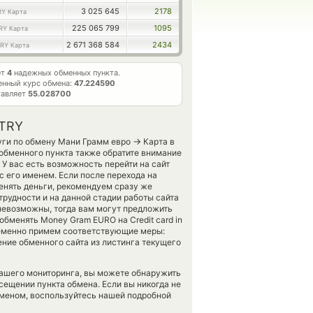
3 025 645
2178
RY Карта
225 065 799
1095
RY Карта
2 671 368 584
2434
RY Карта
ет
4
надежных обменных пункта.
нный курс обмена:
47.224590
тавляет
55.028700
 TRY
→
уги по обмену Мани Грамм евро
Карта в
обменного пункта также обратите внимание
 У вас есть возможность перейти на сайт
 его именем. Если после перехода на
нять деньги, рекомендуем сразу же
трудности и на данной стадии работы сайта
евозможны, тогда вам могут предложить
обменять Money Gram EURO на Credit card in
евременно примем соответствующие меры:
ние обменного сайта из листинга текущего
нашего мониторинга, вы можете обнаружить
ещении пункта обмена. Если вы никогда не
бменом, воспользуйтесь нашей подробной