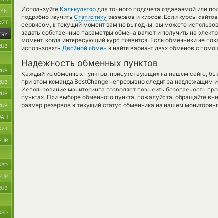
Используйте
Калькулятор
для точного подсчета отдаваемой или п
BYN
подробно изучить
Статистику
резервов и курсов. Если курсы сайт
KZT
сервисом, в текущий момент вам не выгодны, вы можете использо
задать собственные параметры обмена валют и получить на электр
TRY
момент, когда интересующий курс появится. Если обменники не пок
RUB
использовать
Двойной обмен
и найти вариант двух обменов с помо
Надежность обменных пунктов
RUB
Каждый из обменных пунктов, присутствующих на нашем сайте, бы
при этом команда BestChange непрерывно следит за надлежащим и
RUB
Использование мониторинга позволяет повысить безопасность пр
RUB
пунктах. При выборе обменного пункта, пожалуйста, обращайте вн
размер резервов и текущий статус обменника на нашем мониторинг
RUB
UAH
KZT
EUR
USD
EUR
RUB
USD