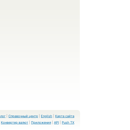
Блог
|
Справочный центр
|
English
|
Карта сайта
Конвертер валют
|
Приложения
|
API
|
Push TX