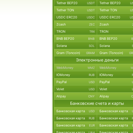
Tether BEP20
Tether BEP20
USDT
U
Tether TON
Tether TON
USDT
U
USDC ERC20
USDC ERC20
USDC
U
Zcash
Zcash
ZEC
TRON
TRON
TRX
BNB BEP20
BNB BEP20
BNB
Solana
Solana
SOL
Gram (Toncoin)
Gram (Toncoin)
GRAM
G
Электронные деньги
WebMoney
WebMoney
WMZ
W
ЮMoney
ЮMoney
RUB
PayPal
PayPal
USD
Volet
Volet
USD
Alipay
Alipay
CNY
Банковские счета и карты
Банковская карта
Банковская карта
USD
Банковская карта
Банковская карта
RUB
Банковская карта
Банковская карта
EUR
Банковская карта
Банковская карта
UAH