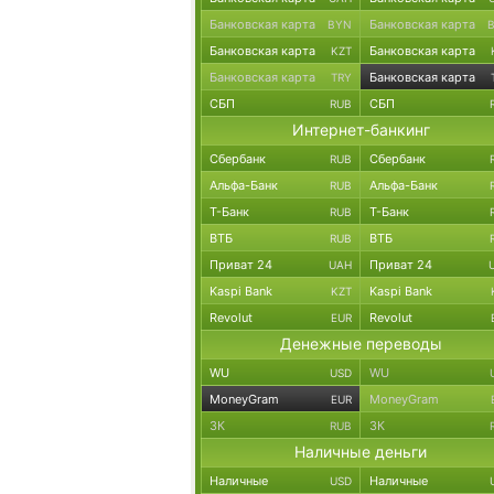
Банковская карта
Банковская карта
BYN
Банковская карта
Банковская карта
KZT
Банковская карта
Банковская карта
TRY
СБП
СБП
RUB
Интернет-банкинг
Сбербанк
Сбербанк
RUB
Альфа-Банк
Альфа-Банк
RUB
Т-Банк
Т-Банк
RUB
ВТБ
ВТБ
RUB
Приват 24
Приват 24
UAH
Kaspi Bank
Kaspi Bank
KZT
Revolut
Revolut
EUR
Денежные переводы
WU
WU
USD
MoneyGram
MoneyGram
EUR
ЗК
ЗК
RUB
Наличные деньги
Наличные
Наличные
USD