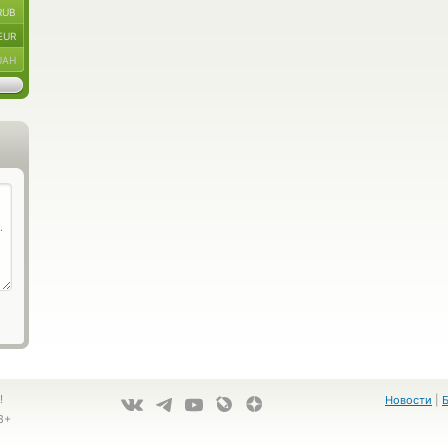
RUB
EUR
UAH
!
Новости
|
8+