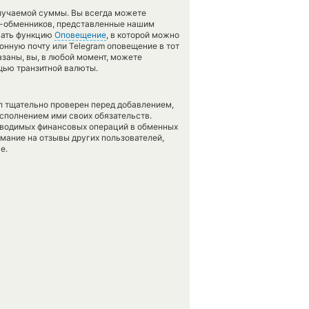
олучаемой суммы. Вы всегда можете
ов-обменников, представленные нашим
вать функцию
Оповещение
, в которой можно
онную почту или Telegram оповещение в тот
азаны, вы, в любой момент, можете
щью транзитной валюты.
л тщательно проверен перед добавлением,
сполнением ими своих обязательств.
оводимых финансовых операций в обменных
имание на отзывы других пользователей,
е.