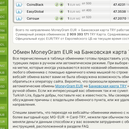
SDT
от 500
CoinsBlack
1
47.4231
EUR MG
T
SDT
от 400
EasyGlobal
1
47.3538
EUR MG
T
SDC
от 520
Сатоши
1
47.2070
EUR MG
T
ZEC
Всего по направлению MoneyGram EUR
Банковская карта TRY работа
→
TRX
Суммарный резерв обменников:
2 909 393 171
TRY Карта.
Средневзвеше
BNB
Официальный курс
EUR/TRY
от Европейского ЦБ на текущее время сос
SOL
Обмен MoneyGram EUR на Банковская карта
RAM
Все перечисленные в таблице обменники готовы предоставить усл
турецких лирах в ручном или автоматическом режиме. При выборе 
MZ
на метки, которые иногда указываются возле названий обменников.
любого обменника с помощью единичного клика мышкой по строке с
RUB
вебсайт обмена валют вами не была обнаружена возможность обме
USD
обратиться к оператору сайта. Вероятно, что произошли временные 
автоматические обмены
MoneyGram EUR
на
Банковская карта TRY
н
USD
ручной обмен. Если же интересующий вас обменник так и не сумел 
CNY
Turkish Lira, будьте добры, поставьте нас в известность. Мы сво
обсуждение причины с владельцем обменного пункта, или же удале
направления.
USD
Спешим заметить, что переходя на вебсайты-обменники именно с 
RUB
→
более выгодный курс MG-EUR
Card-TRY, нежели при обычном пос
меняли деньги данным способом и у вас возникли затруднения с о
EUR
инструкцией, расположенной в разделе FAQ.
UAH