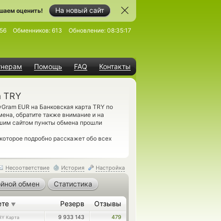
На новый сайт
шаем оценить!
56
Обменников:
613
Обновление:
08:35:17
тнерам
Помощь
FAQ
Контакты
а TRY
Gram EUR на Банковская карта TRY по
ена, обратите также внимание и на
шим сайтом пункты обмена прошли
 которое подробно расскажет обо всех
Несоответствие
История
Настройка
йной обмен
Статистика
ете
Резерв
Отзывы
▼
9 933 143
479
RY Карта