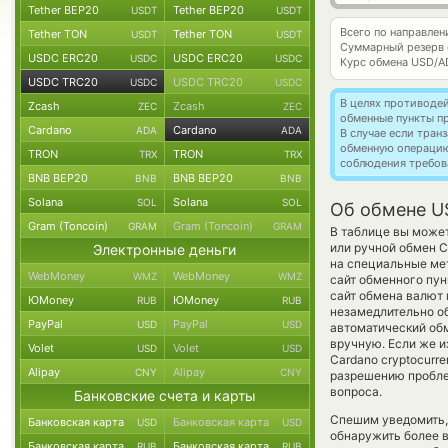
Tether BEP20
Tether BEP20
USDT
USDT
Всего по направле
Tether TON
Tether TON
USDT
USDT
Суммарный резерв
USDC ERC20
USDC ERC20
USDC
USDC
Курс обмена
USD/A
USDC TRC20
USDC TRC20
USDC
USDC
В целях противоде
Zcash
Zcash
ZEC
ZEC
обменные пункты п
Cardano
Cardano
ADA
ADA
В случае если тра
обменную операци
TRON
TRON
TRX
TRX
соблюдения требов
BNB BEP20
BNB BEP20
BNB
BNB
Solana
Solana
SOL
SOL
Об обмене U
Gram (Toncoin)
Gram (Toncoin)
GRAM
GRAM
В таблице вы может
или ручной обмен 
Электронные деньги
на специальные мет
WebMoney
WebMoney
WMZ
WMZ
сайт обменного пун
сайт обмена валют
ЮMoney
ЮMoney
RUB
RUB
незамедлительно об
PayPal
PayPal
USD
USD
автоматический о
вручную. Если же и
Volet
Volet
USD
USD
Cardano cryptocurr
Alipay
Alipay
CNY
CNY
разрешению проблем
вопроса.
Банковские счета и карты
Спешим уведомить,
Банковская карта
Банковская карта
USD
USD
обнаружить более
Банковская карта
Банковская карта
RUB
RUB