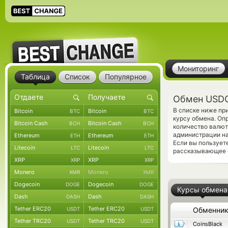
Мониторинг
Таблица
Список
Популярное
Обмен USDC
В списке ниже пр
Bitcoin
Bitcoin
BTC
BTC
курсу обмена. Оп
Bitcoin Cash
Bitcoin Cash
BCH
BCH
количество валют
администрации на
Ethereum
Ethereum
ETH
ETH
Если вы пользует
Litecoin
Litecoin
LTC
LTC
рассказывающее о
XRP
XRP
XRP
XRP
Monero
Monero
XMR
XMR
Dogecoin
Dogecoin
DOGE
DOGE
Курсы обмена
Dash
Dash
DASH
DASH
Tether ERC20
Tether ERC20
USDT
USDT
Обменни
Tether TRC20
Tether TRC20
USDT
USDT
CoinsBlack