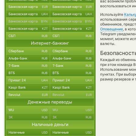
вас возникли пробл
воспользоваться ин
Банковская карта
Банковская карта
EUR
EUR
Банковская карта
Банковская карта
UAH
UAH
Используйте
Кальк
использования серв
Банковская карта
Банковская карта
BYN
BYN
обменников, предс
Банковская карта
Банковская карта
KZT
KZT
Оповещение
, в ко
Telegram уведомлени
СБП
СБП
RUB
RUB
момент, можете ис
Интернет-банкинг
валюты.
Сбербанк
Сбербанк
RUB
RUB
Безопасност
Альфа-Банк
Альфа-Банк
RUB
RUB
Каждый из обменны
при этом команда 
Т-Банк
Т-Банк
RUB
RUB
Использование мон
ВТБ
ВТБ
RUB
RUB
пунктах. При выбор
размер резервов и 
Приват 24
Приват 24
UAH
UAH
Kaspi Bank
Kaspi Bank
KZT
KZT
Revolut
Revolut
EUR
EUR
Денежные переводы
WU
WU
USD
USD
ЗК
ЗК
RUB
RUB
Наличные деньги
Наличные
Наличные
USD
USD