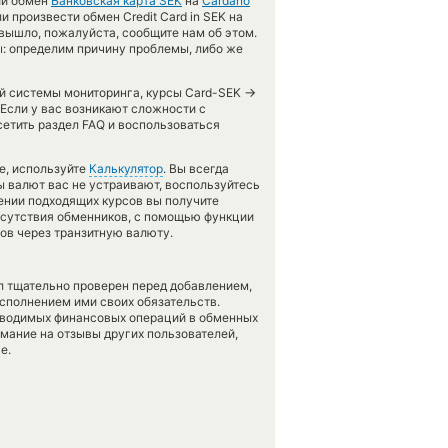
ий обмен
Банковская карта SEK
на
Cardano
 произвести обмен Credit Card in SEK на
 вышло, пожалуйста, сообщите нам об этом.
 определим причину проблемы, либо же
→
шей системы мониторинга, курсы Card-SEK
 Если у вас возникают сложности с
етить раздел FAQ и воспользоваться
е, используйте
Калькулятор
. Вы всегда
ы валют вас не устраивают, воспользуйтесь
лении подходящих курсов вы получите
отсутствия обменников, с помощью функции
ов через транзитную валюту.
л тщательно проверен перед добавлением,
сполнением ими своих обязательств.
оводимых финансовых операций в обменных
имание на отзывы других пользователей,
е.