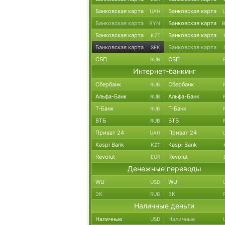
Банковская карта
Банковская карта
UAH
Банковская карта
Банковская карта
BYN
Банковская карта
Банковская карта
KZT
Банковская карта
Банковская карта
SEK
СБП
СБП
RUB
Интернет-банкинг
Сбербанк
Сбербанк
RUB
Альфа-Банк
Альфа-Банк
RUB
Т-Банк
Т-Банк
RUB
ВТБ
ВТБ
RUB
Приват 24
Приват 24
UAH
Kaspi Bank
Kaspi Bank
KZT
Revolut
Revolut
EUR
Денежные переводы
WU
WU
USD
ЗК
ЗК
RUB
Наличные деньги
Наличные
Наличные
USD