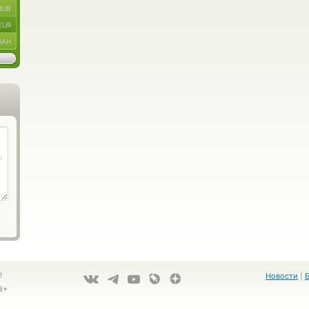
RUB
EUR
UAH
!
Новости
|
8+