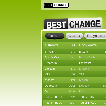
Таблица
Список
Популярно
Bitcoin
Bitcoin
BTC
Bitcoin Cash
Bitcoin Cash
BCH
Ethereum
Ethereum
ETH
Litecoin
Litecoin
LTC
XRP
XRP
XRP
Monero
Monero
XMR
Dogecoin
Dogecoin
DOGE
D
Dash
Dash
DASH
D
Tether ERC20
Tether ERC20
USDT
U
Tether TRC20
Tether TRC20
USDT
U