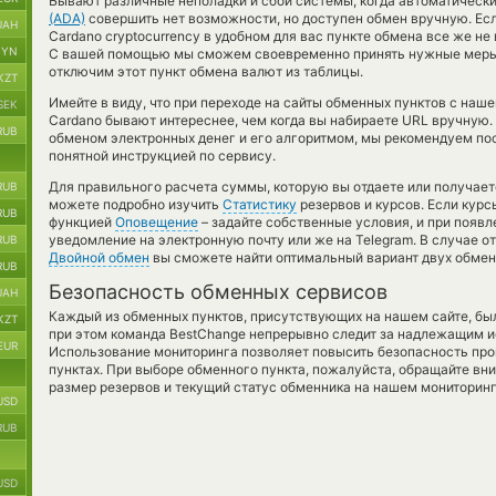
Бывают различные неполадки и сбои системы, когда автоматическ
(ADA)
совершить нет возможности, но доступен обмен вручную. Если
UAH
Cardano cryptocurrency в удобном для вас пункте обмена все же не
BYN
С вашей помощью мы сможем своевременно принять нужные меры:
отключим этот пункт обмена валют из таблицы.
KZT
Имейте в виду, что при переходе на сайты обменных пунктов с на
SEK
Cardano бывают интереснее, чем когда вы набираете URL вручную.
RUB
обменом электронных денег и его алгоритмом, мы рекомендуем пос
понятной инструкцией по сервису.
Для правильного расчета суммы, которую вы отдаете или получает
RUB
можете подробно изучить
Статистику
резервов и курсов. Если курс
RUB
функцией
Оповещение
– задайте собственные условия, и при появ
уведомление на электронную почту или же на Telegram. В случае 
RUB
Двойной обмен
вы сможете найти оптимальный вариант двух обмен
RUB
Безопасность обменных сервисов
UAH
Каждый из обменных пунктов, присутствующих на нашем сайте, бы
KZT
при этом команда BestChange непрерывно следит за надлежащим и
EUR
Использование мониторинга позволяет повысить безопасность пр
пунктах. При выборе обменного пункта, пожалуйста, обращайте вн
размер резервов и текущий статус обменника на нашем мониторинг
USD
RUB
USD