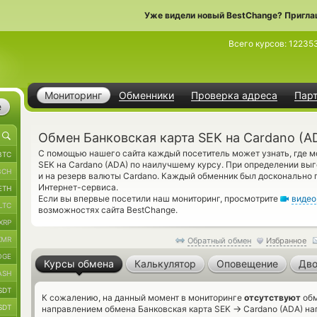
Уже видели новый BestChange? Пригла
Всего курсов:
12235
Мониторинг
Обменники
Проверка адреса
Пар
е
Обмен Банковская карта SEK на Cardano (A
С помощью нашего сайта каждый посетитель может узнать, где м
BTC
SEK на Cardano (ADA) по наилучшему курсу. При определении вы
BCH
и на резерв валюты Cardano. Каждый обменник был досконально
Интернет-сервиса.
ETH
Если вы впервые посетили наш мониторинг, просмотрите
видео
LTC
возможностях сайта BestChange.
XRP
XMR
Обратный обмен
Избранное
OGE
Курсы обмена
Калькулятор
Оповещение
Дво
ASH
SDT
К сожалению, на данный момент в мониторинге
отсутствуют
обм
SDT
→
направлением обмена Банковская карта SEK
Cardano (ADA) на