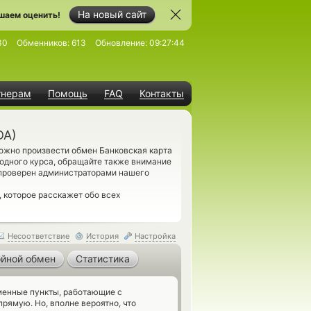
На новый сайт
шаем оценить!
30
Обменников:
613
Обновление:
09:27:44
тнерам
Помощь
FAQ
Контакты
DA)
ожно произвести обмен Банковская карта
годного курса, обращайте также внимание
 проверен администраторами нашего
, которое расскажет обо всех
Несоответствие
История
Настройка
йной обмен
Статистика
енные пункты, работающие с
прямую. Но, вполне вероятно, что