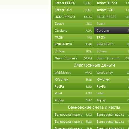
Tether BEP20
Tether BEP20
USDT
U
Tether TON
Tether TON
USDT
U
USDC ERC20
USDC ERC20
USDC
U
Zcash
Zcash
ZEC
Cardano
Cardano
ADA
TRON
TRON
TRX
BNB BEP20
BNB BEP20
BNB
Solana
Solana
SOL
Gram (Toncoin)
Gram (Toncoin)
GRAM
G
Электронные деньги
WebMoney
WebMoney
WMZ
W
ЮMoney
ЮMoney
RUB
PayPal
PayPal
USD
Volet
Volet
USD
Alipay
Alipay
CNY
Банковские счета и карты
Банковская карта
Банковская карта
USD
Банковская карта
Банковская карта
RUB
Банковская карта
Банковская карта
EUR