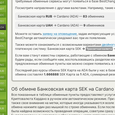
требуемые обменные сервисы могут появиться в базе BestChang
SDT
Посмотрите направления с другими валютами. Например, такие 
SDT
SDC
→
Банковская карта
RUB
Cardano (ADA) —
83
обменника
ZEC
→
Банковская карта
UAH
Cardano (ADA) —
9
обменников
ADA
TRX
Можете оставить
заявку на оповещение
, задав интересующие у
BestChange автоматически уведомил вас при их появлении.
BNB
Также можете ознакомиться с возможными вариантами
двойног
SOL
→
платежную систему: Банковская карта SEK
Транзитная валюта
RAM
Если вам станут известны сервисы, работающие с обменом
Банк
будем рады, если сообщите нам, воспользовавшись разделом ко
предложенные обменные пункты как можно скорее появились в л
MZ
Последний раз курсы обмена SEK Карта на ADA были у нас в баз
RUB
обмена составлял
1.666888
SEK Карта за
1
ADA, суммарный рез
USD
USD
Об обмене Банковская карта SEK на Cardano
CNY
Все показанные в таблице обменные пункты предоставляют услуги
Криптовалюта Кардано в ручном или автоматическом режиме. При 
USD
также свое внимание на метки, которые иногда указываются возле и
обмена нажмите один раз мышкой по строке обменника. Если после 
RUB
была найдена возможность проведения операции, советуем сразу ж
EUR