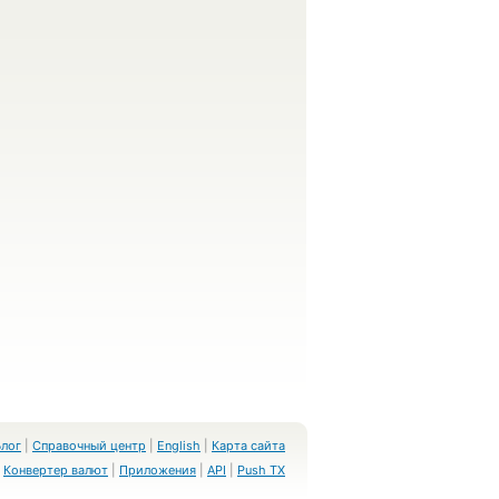
Блог
|
Справочный центр
|
English
|
Карта сайта
Конвертер валют
|
Приложения
|
API
|
Push TX