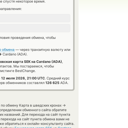
e спустя некоторое время.
направления:
словия проведения обмена, чтобы
о обмена
— через транзитную валюту или
→
Cardano (ADA).
овская карта SEK на Cardano (ADA)
,
нтактов. Мы постараемся, чтобы
истинге BestChange.
е
12 июля 2026, 21:00 UTC
. Средний курс
ерв обменников составлял
126 625
ADA.
→
 по обмену Карта в шведских кронах
определении обменного сайта обратите
х названий. Для перехода на сайт пункта
перехода на сайт пункта обмена вами не
е обратиться к онлайн-консультанту сайта.