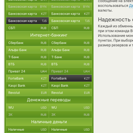
сообщение на элект
воспользоваться
Д
Банковская карта
Банковская карта
BYN
BYN
валюты.
Банковская карта
Банковская карта
KZT
KZT
Надежность 
Банковская карта
Банковская карта
TJS
TJS
Каждый из обменны
СБП
СБП
RUB
RUB
при этом команда 
Интернет-банкинг
Использование мон
пунктах. При выбор
Сбербанк
Сбербанк
RUB
RUB
размер резервов и 
Альфа-Банк
Альфа-Банк
RUB
RUB
Т-Банк
Т-Банк
RUB
RUB
ВТБ
ВТБ
RUB
RUB
Приват 24
Приват 24
UAH
UAH
ForteBank
ForteBank
KZT
KZT
Kaspi Bank
Kaspi Bank
KZT
KZT
Revolut
Revolut
EUR
EUR
Денежные переводы
WU
WU
USD
USD
ЗК
ЗК
RUB
RUB
Наличные деньги
Наличные
Наличные
USD
USD