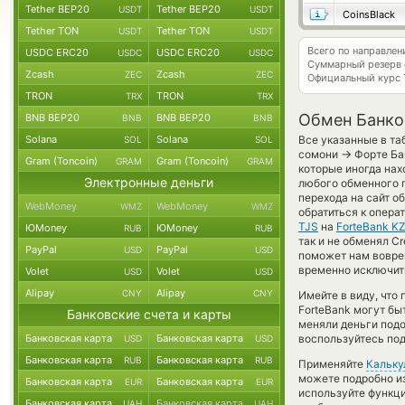
Tether BEP20
Tether BEP20
USDT
USDT
CoinsBlack
Tether TON
Tether TON
USDT
USDT
Всего по направлен
USDC ERC20
USDC ERC20
USDC
USDC
Суммарный резерв
Zcash
Zcash
ZEC
ZEC
Официальный курс
TRON
TRON
TRX
TRX
Обмен Банков
BNB BEP20
BNB BEP20
BNB
BNB
Solana
Solana
Все указанные в та
SOL
SOL
→
сомони
Форте Ба
Gram (Toncoin)
Gram (Toncoin)
GRAM
GRAM
которые иногда нах
Электронные деньги
любого обменного п
перехода на сайт о
WebMoney
WebMoney
WMZ
WMZ
обратиться к опера
TJS
на
ForteBank K
ЮMoney
ЮMoney
RUB
RUB
так и не обменял Cre
PayPal
PayPal
USD
USD
поможет нам вовре
временно исключить
Volet
Volet
USD
USD
Alipay
Alipay
CNY
CNY
Имейте в виду, что
ForteBank могут бы
Банковские счета и карты
меняли деньги под
Банковская карта
Банковская карта
воспользуйтесь под
USD
USD
Банковская карта
Банковская карта
RUB
RUB
Применяйте
Кальку
можете подробно и
Банковская карта
Банковская карта
EUR
EUR
используйте функ
Банковская карта
Банковская карта
UAH
UAH