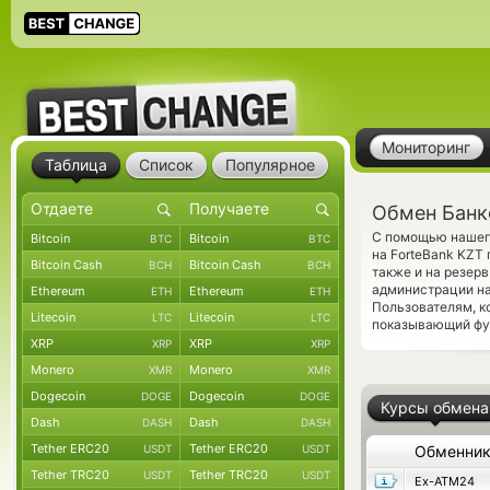
Мониторинг
Таблица
Список
Популярное
Обмен Банко
С помощью нашего
Bitcoin
Bitcoin
BTC
BTC
на ForteBank KZT
Bitcoin Cash
Bitcoin Cash
BCH
BCH
также и на резер
администрации на
Ethereum
Ethereum
ETH
ETH
Пользователям, 
Litecoin
Litecoin
LTC
LTC
показывающий фун
XRP
XRP
XRP
XRP
Monero
Monero
XMR
XMR
Dogecoin
Dogecoin
DOGE
DOGE
Курсы обмена
Dash
Dash
DASH
DASH
Tether ERC20
Tether ERC20
USDT
USDT
Обменни
Tether TRC20
Tether TRC20
USDT
USDT
Ex-ATM24