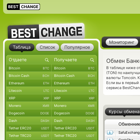
Мониторинг
Таблица
Список
Популярное
Обмен Банко
В таблице ниже о
Bitcoin
Bitcoin
BTC
BTC
(TON) по наилучш
Bitcoin Cash
Bitcoin Cash
BCH
BCH
валюты Toncoin. 
Если вы в первый
Ethereum
Ethereum
ETH
ETH
сервиса BestChang
Litecoin
Litecoin
LTC
LTC
XRP
XRP
XRP
XRP
Monero
Monero
XMR
XMR
Курсы обмена
Dogecoin
Dogecoin
DOGE
DOGE
Dash
Dash
DASH
DASH
Обменни
Tether ERC20
Tether ERC20
USDT
USDT
SafuExchang
Tether TRC20
Tether TRC20
USDT
USDT