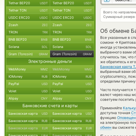
GeekChange
Tether BEP20
Tether BEP20
USDT
USDT
Tether TON
Tether TON
USDT
USDT
Всего по направлен
Суммарный резерв
USDC ERC20
USDC ERC20
USDC
USDC
Zcash
Zcash
ZEC
ZEC
Об обмене Ба
TRON
TRON
TRX
TRX
Все указанные в сп
BNB BEP20
BNB BEP20
BNB
BNB
→
сомони
Криптова
Solana
Solana
SOL
SOL
иногда установлены
выбранного вами об
Gram (Toncoin)
Gram (Toncoin)
GRAM
GRAM
случилось так, что
Электронные деньги
же обратитесь к ег
Банковская карта T
WebMoney
WebMoney
WMZ
WMZ
выбранный вами обме
cryptocurrency, п
ЮMoney
ЮMoney
RUB
RUB
определим причину 
PayPal
PayPal
USD
USD
Часто получается т
Volet
Volet
USD
USD
валют через наш мо
Alipay
Alipay
CNY
CNY
советуем посетить 
Банковские счета и карты
Применяйте
Кальку
доступна точная
Ст
Банковская карта
Банковская карта
USD
USD
функцию
Оповещен
Банковская карта
Банковская карта
RUB
RUB
на электронную поч
обмен
вы сможете н
Банковская карта
Банковская карта
EUR
EUR
Банковская карта
Банковская карта
UAH
UAH