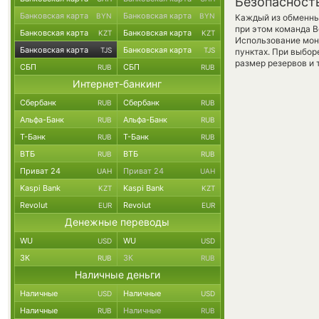
Безопасност
Банковская карта
Банковская карта
BYN
BYN
Каждый из обменны
при этом команда 
Банковская карта
Банковская карта
KZT
KZT
Использование мон
Банковская карта
Банковская карта
TJS
TJS
пунктах. При выбор
размер резервов и 
СБП
СБП
RUB
RUB
Интернет-банкинг
Сбербанк
Сбербанк
RUB
RUB
Альфа-Банк
Альфа-Банк
RUB
RUB
Т-Банк
Т-Банк
RUB
RUB
ВТБ
ВТБ
RUB
RUB
Приват 24
Приват 24
UAH
UAH
Kaspi Bank
Kaspi Bank
KZT
KZT
Revolut
Revolut
EUR
EUR
Денежные переводы
WU
WU
USD
USD
ЗК
ЗК
RUB
RUB
Наличные деньги
Наличные
Наличные
USD
USD
Наличные
Наличные
RUB
RUB