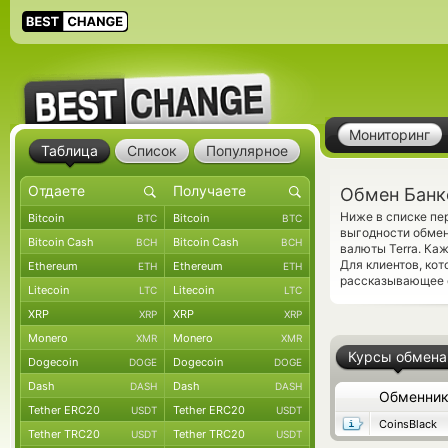
Мониторинг
Таблица
Список
Популярное
Обмен Банко
Ниже в списке пе
Bitcoin
Bitcoin
BTC
BTC
выгодности обмен
Bitcoin Cash
Bitcoin Cash
BCH
BCH
валюты Terra. Ка
Для клиентов, ко
Ethereum
Ethereum
ETH
ETH
рассказывающее о
Litecoin
Litecoin
LTC
LTC
XRP
XRP
XRP
XRP
Monero
Monero
XMR
XMR
Курсы обмена
Dogecoin
Dogecoin
DOGE
DOGE
Dash
Dash
DASH
DASH
Обменни
Tether ERC20
Tether ERC20
USDT
USDT
CoinsBlack
Tether TRC20
Tether TRC20
USDT
USDT