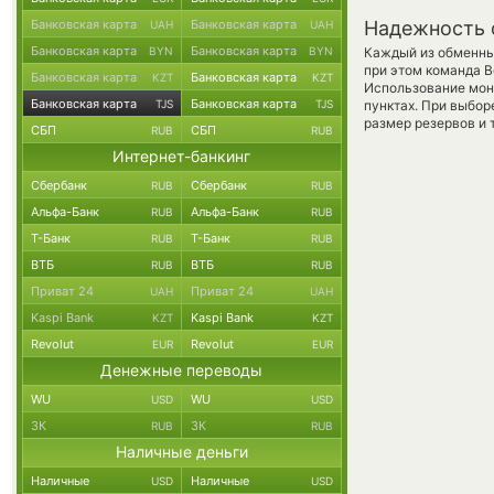
Банковская карта
Банковская карта
Надежность 
UAH
UAH
Банковская карта
Банковская карта
BYN
BYN
Каждый из обменны
при этом команда 
Банковская карта
Банковская карта
KZT
KZT
Использование мон
Банковская карта
Банковская карта
TJS
TJS
пунктах. При выбор
размер резервов и 
СБП
СБП
RUB
RUB
Интернет-банкинг
Сбербанк
Сбербанк
RUB
RUB
Альфа-Банк
Альфа-Банк
RUB
RUB
Т-Банк
Т-Банк
RUB
RUB
ВТБ
ВТБ
RUB
RUB
Приват 24
Приват 24
UAH
UAH
Kaspi Bank
Kaspi Bank
KZT
KZT
Revolut
Revolut
EUR
EUR
Денежные переводы
WU
WU
USD
USD
ЗК
ЗК
RUB
RUB
Наличные деньги
Наличные
Наличные
USD
USD