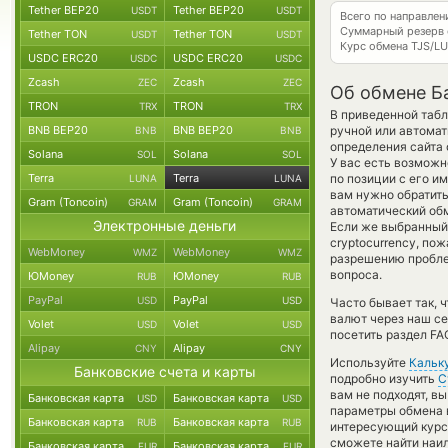
Tether BEP20
Tether BEP20
USDT
USDT
Всего по направлен
Суммарный резерв
Tether TON
Tether TON
USDT
USDT
Курс обмена
TJS/L
USDC ERC20
USDC ERC20
USDC
USDC
Zcash
Zcash
ZEC
ZEC
Об обмене Ба
TRON
TRON
TRX
TRX
В приведенной табл
BNB BEP20
BNB BEP20
ручной или автома
BNB
BNB
определения сайта 
Solana
Solana
SOL
SOL
У вас есть возможн
Terra
Terra
по позиции с его и
LUNA
LUNA
вам нужно обратить
Gram (Toncoin)
Gram (Toncoin)
GRAM
GRAM
автоматический о
Электронные деньги
Если же выбранный в
cryptocurrency, по
WebMoney
WebMoney
WMZ
WMZ
разрешению проблем
вопроса.
ЮMoney
ЮMoney
RUB
RUB
PayPal
PayPal
USD
USD
Часто бывает так, 
валют через наш се
Volet
Volet
USD
USD
посетить раздел FA
Alipay
Alipay
CNY
CNY
Используйте
Кальк
Банковские счета и карты
подробно изучить
С
вам не подходят, в
Банковская карта
Банковская карта
USD
USD
параметры обмена в
Банковская карта
Банковская карта
RUB
RUB
интересующий курс 
сможете найти наил
Банковская карта
Банковская карта
EUR
EUR