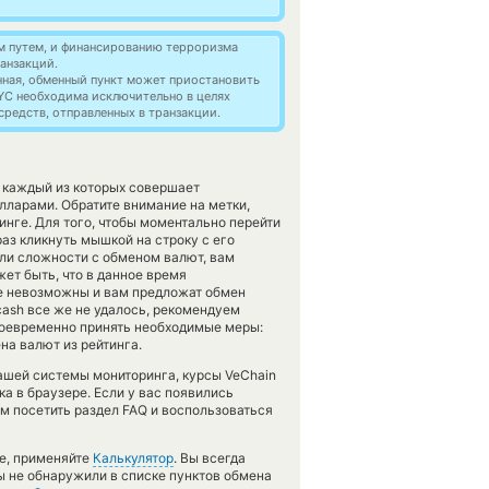
м путем, и финансированию терроризма
анзакций.
нная, обменный пункт может приостановить
YC необходима исключительно в целях
редств, отправленных в транзакции.
, каждый из которых совершает
ларами. Обратите внимание на метки,
инге. Для того, чтобы моментально перейти
раз кликнуть мышкой на строку с его
ли сложности с обменом валют, вам
ет быть, что в данное время
е невозможны и вам предложат обмен
 cash все же не удалось, рекомендуем
оевременно принять необходимые меры:
а валют из рейтинга.
нашей системы мониторинга, курсы VeChain
а в браузере. Если у вас появились
м посетить раздел FAQ и воспользоваться
те, применяйте
Калькулятор
. Вы всегда
ы не обнаружили в списке пунктов обмена