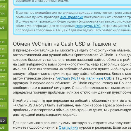
сервисом в электронном письме.
UAH
В целях противодействия легализации доходов, полученных преступны
BYN
обменные пункты проводят
AML-проверки
поступающих от клиентов тр
KZT
В случае если транзакция будет идентифицирована как высокорискова
обменную операцию для проведения
процедуры KYC
. Информация по K
RUB
соблюдения требований AML/KYC для последующего разблокирования с
RUB
Обмен VeChain на Cash USD в Ташкенте
RUB
В приведенной таблице вы можете увидеть список пунктов обмена
→
автоматический или ручной обмен Криптовалюта VeChain
Кэш дол
RUB
которые бывают установлены возле названий сайтов обмена в рейт
RUB
на сайт выбранного вами обменного пункта, надо всего лишь один 
именем. Если вы перешли на вебсайт обменного пункта и обнаружи
UAH
следует обратиться к администратору сайта-обменника. Вполне мож
KZT
автоматические обмены
VeChain (VET)
на
Наличные USD
в Ташкент
вручную. В случае если обменять Ve Chain cryptocurrency на Dollar
EUR
сообщить нам о данной ситуации. С вашей помощью мы сможем св
определим причину проблемы, или же отключим данный пункт обмен
USD
Имейте в виду, что при переходе на вебсайты обменных пунктов с 
→
Cash-USD могут быть выгоднее, чем при наборе адреса обменник
RUB
проблемы с алгоритмом обмена электронных денег, мы рекомендуе
инструкцией использования сервиса.
USD
Для правильного расчета суммы, которую вы отдаете или получае
можете подробно изучить
Статистику
курсов и резервов. Если же в
RUB