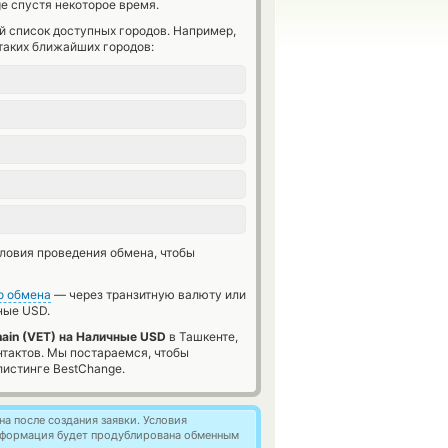
e спустя некоторое время.
й список доступных городов. Например,
таких ближайших городов:
словия проведения обмена, чтобы
о обмена
— через транзитную валюту или
ые USD.
ain (VET) на Наличные USD
в Ташкенте,
нтактов. Мы постараемся, чтобы
истинге BestChange.
а после создания заявки. Условия
информация будет продублирована обменным