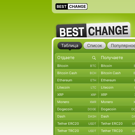
Таблица
Список
Популярно
Bitcoin
Bitcoin
BTC
Bitcoin Cash
Bitcoin Cash
BCH
Ethereum
Ethereum
ETH
Litecoin
Litecoin
LTC
XRP
XRP
XRP
Monero
Monero
XMR
Dogecoin
Dogecoin
DOGE
D
Dash
Dash
DASH
D
Tether ERC20
Tether ERC20
USDT
U
Tether TRC20
Tether TRC20
USDT
U