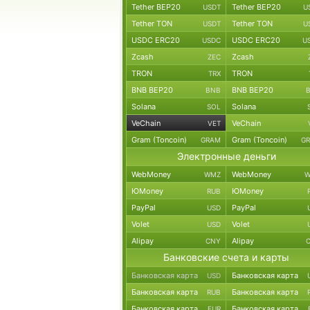
Tether BEP20
Tether BEP20
USDT
U
Tether TON
Tether TON
USDT
U
USDC ERC20
USDC ERC20
USDC
U
Zcash
Zcash
ZEC
TRON
TRON
TRX
BNB BEP20
BNB BEP20
BNB
Solana
Solana
SOL
VeChain
VeChain
VET
Gram (Toncoin)
Gram (Toncoin)
GRAM
G
Электронные деньги
WebMoney
WebMoney
WMZ
W
ЮMoney
ЮMoney
RUB
PayPal
PayPal
USD
Volet
Volet
USD
Alipay
Alipay
CNY
Банковские счета и карты
Банковская карта
Банковская карта
USD
Банковская карта
Банковская карта
RUB
Банковская карта
Банковская карта
EUR