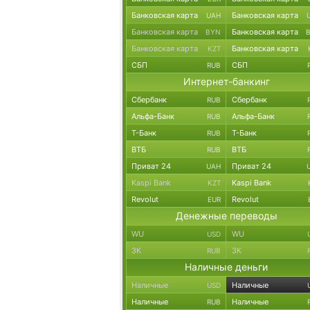
Банковская карта
Банковская карта
UAH
Банковская карта
Банковская карта
BYN
Банковская карта
Банковская карта
KZT
СБП
СБП
RUB
Интернет-банкинг
Сбербанк
Сбербанк
RUB
Альфа-Банк
Альфа-Банк
RUB
Т-Банк
Т-Банк
RUB
ВТБ
ВТБ
RUB
Приват 24
Приват 24
UAH
Kaspi Bank
Kaspi Bank
KZT
Revolut
Revolut
EUR
Денежные переводы
WU
WU
USD
ЗК
ЗК
RUB
Наличные деньги
Наличные
Наличные
USD
Наличные
Наличные
RUB