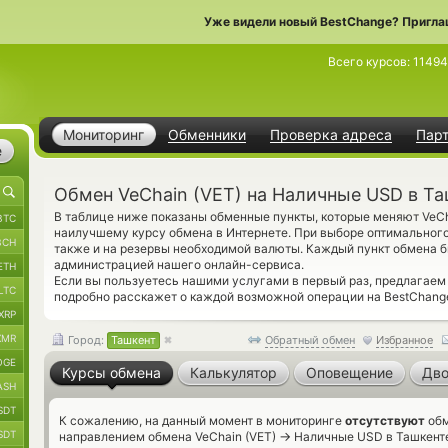
Уже видели новый BestChange? Пригла
Всего курсов:
11494
Мониторинг
Обменники
Проверка адреса
Пар
е
Обмен VeChain (VET) на Наличные USD в Та
В таблице ниже показаны обменные пункты, которые меняют VeCh
BTC
наилучшему курсу обмена в Интернете. При выборе оптимальног
BCH
также и на резервы необходимой валюты. Каждый пункт обмена 
администрацией нашего онлайн-сервиса.
ETH
Если вы пользуетесь нашими услугами в первый раз, предлагае
LTC
подробно расскажет о каждой возможной операции на BestChange
XRP
XMR
Город:
Ташкент
Обратный обмен
Избранное
OGE
Курсы обмена
Калькулятор
Оповещение
Дво
ASH
SDT
К сожалению, на данный момент в мониторинге
отсутствуют
обм
SDT
→
направлением обмена VeChain (VET)
Наличные USD в Ташкенте 