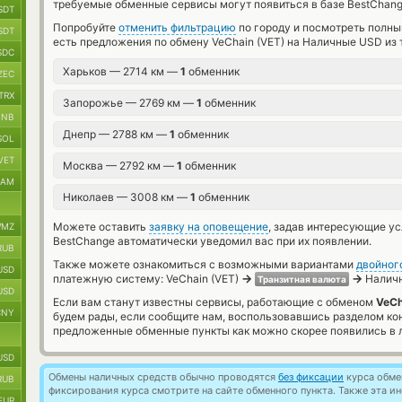
требуемые обменные сервисы могут появиться в базе BestChang
SDT
Попробуйте
отменить фильтрацию
по городу и посмотреть полны
SDT
есть предложения по обмену VeChain (VET) на Наличные USD из 
SDC
Харьков — 2714 км —
1
обменник
ZEC
TRX
Запорожье — 2769 км —
1
обменник
BNB
Днепр — 2788 км —
1
обменник
SOL
VET
Москва — 2792 км —
1
обменник
RAM
Николаев — 3008 км —
1
обменник
Можете оставить
заявку на оповещение
, задав интересующие у
MZ
BestChange автоматически уведомил вас при их появлении.
RUB
Также можете ознакомиться с возможными вариантами
двойног
USD
→
→
платежную систему: VeChain (VET)
Наличн
Транзитная валюта
USD
Если вам станут известны сервисы, работающие с обменом
VeCh
CNY
будем рады, если сообщите нам, воспользовавшись разделом ко
предложенные обменные пункты как можно скорее появились в л
USD
Обмены наличных средств обычно проводятся
без фиксации
курса обмен
RUB
фиксирования курса смотрите на сайте обменного пункта. Также эта 
EUR