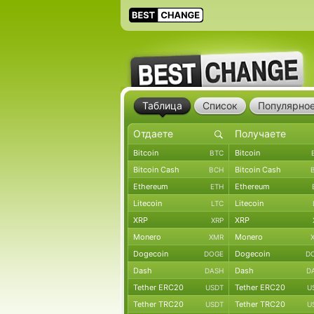
Таблица
Список
Популярно
Bitcoin
Bitcoin
BTC
Bitcoin Cash
Bitcoin Cash
BCH
Ethereum
Ethereum
ETH
Litecoin
Litecoin
LTC
XRP
XRP
XRP
Monero
Monero
XMR
Dogecoin
Dogecoin
DOGE
D
Dash
Dash
DASH
D
Tether ERC20
Tether ERC20
USDT
U
Tether TRC20
Tether TRC20
USDT
U