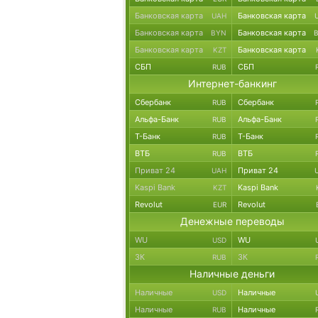
Банковская карта
Банковская карта
UAH
Банковская карта
Банковская карта
BYN
Банковская карта
Банковская карта
KZT
СБП
СБП
RUB
Интернет-банкинг
Сбербанк
Сбербанк
RUB
Альфа-Банк
Альфа-Банк
RUB
Т-Банк
Т-Банк
RUB
ВТБ
ВТБ
RUB
Приват 24
Приват 24
UAH
Kaspi Bank
Kaspi Bank
KZT
Revolut
Revolut
EUR
Денежные переводы
WU
WU
USD
ЗК
ЗК
RUB
Наличные деньги
Наличные
Наличные
USD
Наличные
Наличные
RUB