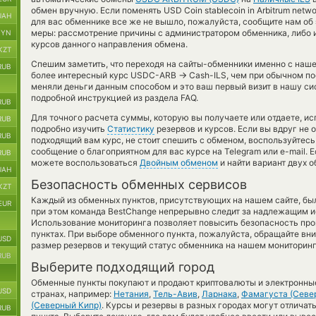
обмен вручную. Если поменять USD Coin stablecoin in Arbitrum networ
UAH
для вас обменнике все же не вышло, пожалуйста, сообщите нам о
меры: рассмотрение причины с администратором обменника, либо 
BYN
курсов данного направления обмена.
KZT
Спешим заметить, что переходя на сайты-обменники именно с наш
RUB
→
более интересный курс USDC-ARB
Cash-ILS, чем при обычном по
меняли деньги данным способом и это ваш первый визит в нашу си
подробной инструкцией из раздела FAQ.
RUB
Для точного расчета суммы, которую вы получаете или отдаете, и
RUB
подробно изучить
Статистику
резервов и курсов. Если вы вдруг не
RUB
подходящий вам курс, не стоит спешить с обменом, воспользуйтес
сообщение о благоприятном для вас курсе на Telegram или e-mail. 
RUB
можете воспользоваться
Двойным обменом
и найти вариант двух 
UAH
Безопасность обменных сервисов
KZT
Каждый из обменных пунктов, присутствующих на нашем сайте, бы
EUR
при этом команда BestChange непрерывно следит за надлежащим и
Использование мониторинга позволяет повысить безопасность пр
пунктах. При выборе обменного пункта, пожалуйста, обращайте вн
USD
размер резервов и текущий статус обменника на нашем мониторинг
RUB
Выберите подходящий город
Обменные пункты покупают и продают криптовалюты и электронные
USD
странах, например:
Нетания
,
Тель-Авив
,
Ларнака
,
Фамагуста (Севе
(Северный Кипр)
. Курсы и резервы в разных городах могут отличат
RUB