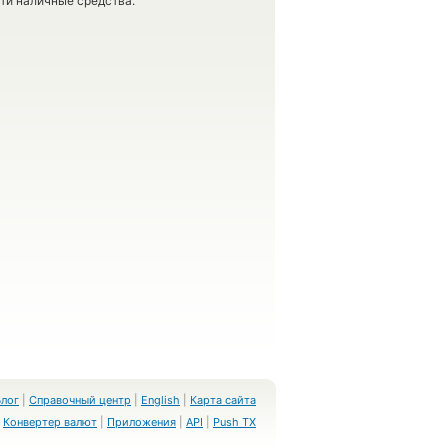
сти наличные средства.
Блог
|
Справочный центр
|
English
|
Карта сайта
Конвертер валют
|
Приложения
|
API
|
Push TX