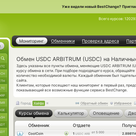
Уже видели новый BestChange? Пригла
Всего курсов:
12029
Мониторинг
Обменники
Проверка адреса
Пар
е
Обмен USDC ARBITRUM (USDC) на Наличные
Здесь указаны все пункты обмена, меняющие USDC ARBITRUM (
BTC
курсу обмена в сети. При подборе подходящего курса, обращайте
BCH
количество необходимой валюты. Каждый обменник был тщатель
сайта.
ETH
Клиентам, которые посещают наш мониторинг в первый раз, пре
LTC
показывающий все возможные функции сервиса BestChange.
XRP
XMR
Город:
Хайфа
Обратный обмен
Избранное
OGE
Курсы обмена
Калькулятор
Оповещение
Дво
ASH
SDT
Обменник
Отдаете
Получ
SDT
от 5 000
CoolCoin
1
2.89811
USDC ARB