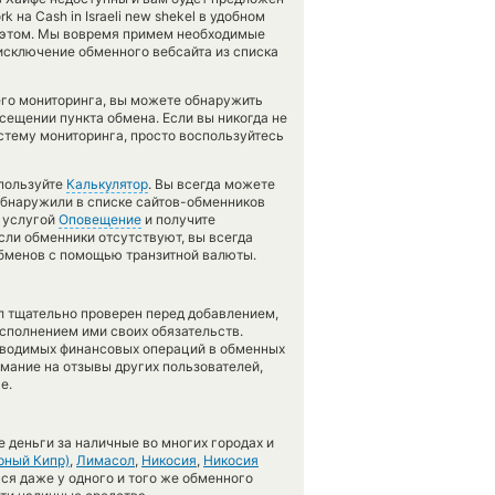
k на Cash in Israeli new shekel в удобном
б этом. Мы вовремя примем необходимые
исключение обменного вебсайта из списка
его мониторинга, вы можете обнаружить
сещении пункта обмена. Если вы никогда не
стему мониторинга, просто воспользуйтесь
спользуйте
Калькулятор
. Вы всегда можете
 обнаружили в списке сайтов-обменников
ь услугой
Оповещение
и получите
Если обменники отсутствуют, вы всегда
обменов с помощью транзитной валюты.
л тщательно проверен перед добавлением,
сполнением ими своих обязательств.
оводимых финансовых операций в обменных
имание на отзывы других пользователей,
е.
 деньги за наличные во многих городах и
рный Кипр)
,
Лимасол
,
Никосия
,
Никосия
ься даже у одного и того же обменного