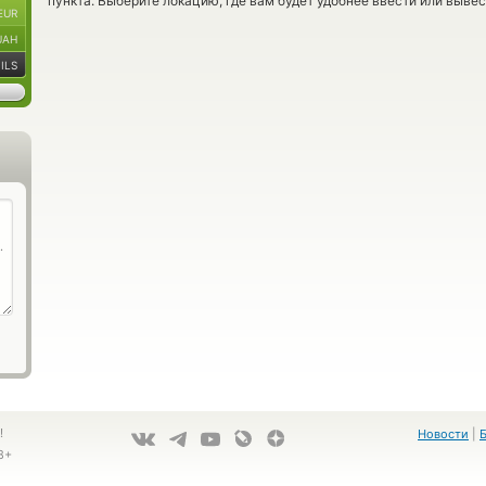
пункта. Выберите локацию, где вам будет удобнее ввести или выве
EUR
UAH
ILS
!
Новости
|
8+