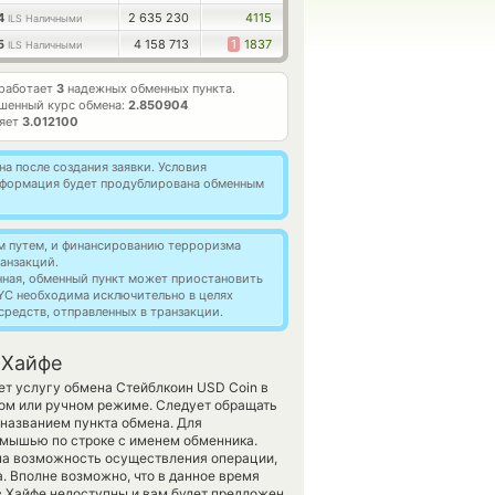
94
2 635 230
4115
ILS Наличными
25
4 158 713
1
1837
ILS Наличными
 работает
3
надежных обменных пункта.
шенный курс обмена:
2.850904
ляет
3.012100
а после создания заявки. Условия
информация будет продублирована обменным
м путем, и финансированию терроризма
анзакций.
нная, обменный пункт может приостановить
YC необходима исключительно в целях
редств, отправленных в транзакции.
 Хайфе
ет услугу обмена Стейблкоин USD Coin в
ом или ручном режиме. Следует обращать
 названием пункта обмена. Для
з мышью по строке с именем обменника.
ена возможность осуществления операции,
. Вполне возможно, что в данное время
 Хайфе недоступны и вам будет предложен