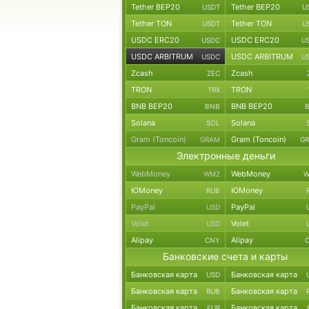
Tether BEP20
Tether BEP20
USDT
U
Tether TON
Tether TON
USDT
U
USDC ERC20
USDC ERC20
USDC
U
USDC ARBITRUM
USDC ARBITRUM
USDC
U
Zcash
Zcash
ZEC
TRON
TRON
TRX
BNB BEP20
BNB BEP20
BNB
Solana
Solana
SOL
Gram (Toncoin)
Gram (Toncoin)
GRAM
G
Электронные деньги
WebMoney
WebMoney
WMZ
W
ЮMoney
ЮMoney
RUB
PayPal
PayPal
USD
Volet
Volet
USD
Alipay
Alipay
CNY
Банковские счета и карты
Банковская карта
Банковская карта
USD
Банковская карта
Банковская карта
RUB
Банковская карта
Банковская карта
EUR