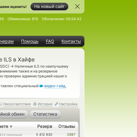
На новый сайт
шаем оценить!
39
Обменников:
616
Обновление:
06:24:42
тнерам
Помощь
FAQ
Контакты
 ILS в Хайфе
→
USDC)
Наличные ILS по наилучшему
 внимание также и на резервное
но проверен администрацией нашего
дставлен специальный
видео-гайд
,
Несоответствие
История
Настройка
йной обмен
Статистика
аете
Резерв
Отзывы
▼
4
5 412 930
2987
ILS Наличными