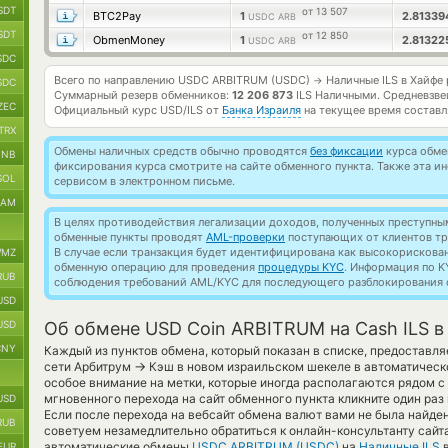
SDT
от 13 507
BTC2Pay
1
2.8133
USDC ARB
SDT
от 12 850
ObmenMoney
1
2.8132
USDC ARB
SDC
Всего по направлению USDC ARBITRUM (USDC)
Наличные ILS в Хайфе
→
SDC
Суммарный резерв обменников:
12 206 873
ILS Наличными.
Средневзве
ZEC
Официальный курс
USD/ILS
от
Банка Израиля
на текущее время состав
TRX
Обмены наличных средств обычно проводятся
без фиксации
курса обмен
BNB
фиксирования курса смотрите на сайте обменного пункта. Также эта 
SOL
сервисом в электронном письме.
RAM
В целях противодействия легализации доходов, полученных преступны
обменные пункты проводят
AML-проверки
поступающих от клиентов тр
В случае если транзакция будет идентифицирована как высокорискова
MZ
обменную операцию для проведения
процедуры KYC
. Информация по K
RUB
соблюдения требований AML/KYC для последующего разблокирования с
USD
USD
Об обмене USD Coin ARBITRUM на Cash ILS в
CNY
Каждый из пунктов обмена, который показан в списке, предоставля
→
сети Арбитрум
Кэш в новом израильском шекеле в автоматическ
особое внимание на метки, которые иногда располагаются рядом с
мгновенного перехода на сайт обменного пункта кликните один ра
USD
Если после перехода на вебсайт обмена валют вами не была найд
RUB
советуем незамедлительно обратиться к онлайн-консультанту сайта
автоматические обмены
USDC ARBITRUM (USDC)
на
Наличные ILS
в
EUR