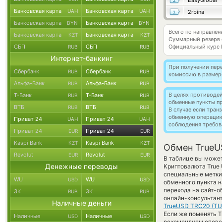
EasyGlobal
Банковская карта
Банковская карта
UAH
UAH
2rbina
Банковская карта
Банковская карта
BYN
BYN
Всего по направле
Банковская карта
Банковская карта
KZT
KZT
Суммарный резерв
СБП
СБП
Официальный курс
RUB
RUB
Интернет-банкинг
При получении пере
Сбербанк
Сбербанк
RUB
RUB
комиссию в размер
Альфа-Банк
Альфа-Банк
RUB
RUB
В целях противоде
Т-Банк
Т-Банк
RUB
RUB
обменные пункты п
ВТБ
ВТБ
RUB
RUB
В случае если тра
обменную операци
Приват 24
Приват 24
UAH
UAH
соблюдения требов
Приват 24
Приват 24
EUR
EUR
Kaspi Bank
Kaspi Bank
KZT
KZT
Обмен TrueU
Revolut
Revolut
EUR
EUR
В таблице вы может
Денежные переводы
Криптовалюта True
специальные метки,
WU
WU
USD
USD
обменного пункта н
перехода на сайт-о
ЗК
ЗК
RUB
RUB
онлайн-консультант
Наличные деньги
TrueUSD TRC20 (T
Если же поменять Tr
Наличные
Наличные
USD
USD
рекомендуем опове