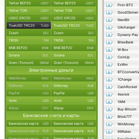
Tether BEP20
Tether BEP20
USDT
USDT
First-BTC
Tether TON
Tether TON
USDT
USDT
GoodObmen
USDC ERC20
USDC ERC20
USDC
USDC
NextBit
TrueUSD TRC20
TrueUSD TRC20
TUSD
TUSD
UAchanger
Zcash
Zcash
ZEC
ZEC
Dynasty-Pay
TRON
TRON
TRX
TRX
BitexBank
BNB BEP20
BNB BEP20
BNB
BNB
W-Box
Solana
Solana
SOL
SOL
CoinUp
Gram (Toncoin)
Gram (Toncoin)
GRAM
GRAM
ExWm
Электронные деньги
BTCconverti
WebMoney
WebMoney
WMZ
WMZ
1Change
ЮMoney
ЮMoney
RUB
RUB
CashRocket
PayPal
PayPal
USD
USD
4esnok
Volet
Volet
USD
USD
1WM
Alipay
Alipay
CNY
CNY
Buy-Bitcoin
Банковские счета и карты
Bitok777
Банковская карта
Банковская карта
USD
USD
WmMoney
Банковская карта
Банковская карта
RUB
RUB
99Rates
Банковская карта
Банковская карта
EUR
EUR