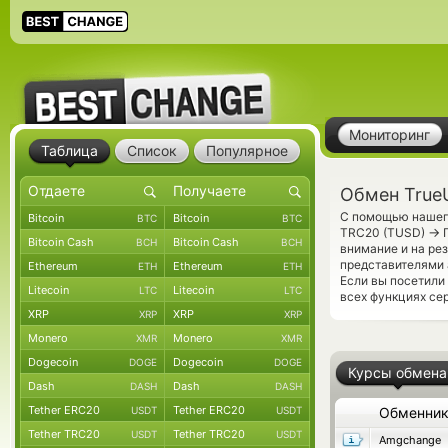
Мониторинг
Таблица
Список
Популярное
Обмен True
С помощью нашего
Bitcoin
Bitcoin
BTC
BTC
→
TRC20 (TUSD)
П
Bitcoin Cash
Bitcoin Cash
BCH
BCH
внимание и на ре
представителями 
Ethereum
Ethereum
ETH
ETH
Если вы посетили
Litecoin
Litecoin
LTC
LTC
всех функциях се
XRP
XRP
XRP
XRP
Monero
Monero
XMR
XMR
Dogecoin
Dogecoin
DOGE
DOGE
Курсы обмена
Dash
Dash
DASH
DASH
Tether ERC20
Tether ERC20
USDT
USDT
Обменни
Tether TRC20
Tether TRC20
USDT
USDT
Amgchange