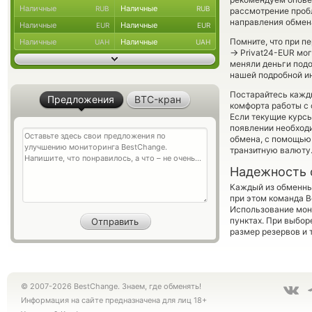
Наличные
Наличные
RUB
RUB
рассмотрение пробл
направления обмен
Наличные
Наличные
EUR
EUR
Помните, что при п
Наличные
Наличные
UAH
UAH
→
Privat24-EUR мог
меняли деньги под
нашей подробной ин
Постарайтесь кажд
Предложения
BTC-кран
комфорта работы с 
Если текущие курсы
появлении необходи
обмена, с помощью
транзитную валюту
Надежность 
Каждый из обменны
при этом команда 
Использование мон
пунктах. При выбор
размер резервов и 
© 2007-2026 BestChange. Знаем, где обменять!
Информация на сайте предназначена для лиц 18+