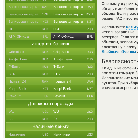
Спешим уведомить,
Банковская карта
Банковская карта
UAH
UAH
обнаружить более
обмена. Если у вас
Банковская карта
Банковская карта
BYN
BYN
раздел FAQ и воспо
Банковская карта
Банковская карта
KZT
KZT
Используйте
Кальк
СБП
СБП
RUB
RUB
использования наше
ATM QR-код
ATM QR-код
BRL
BRL
резервов. Если же 
обменом, воспольз
Интернет-банкинг
электронную почту 
Двойным обменом
и
Сбербанк
Сбербанк
RUB
RUB
Альфа-Банк
Альфа-Банк
RUB
RUB
Безопасност
Т-Банк
Т-Банк
RUB
RUB
Каждый из обменны
при этом команда 
ВТБ
ВТБ
RUB
RUB
Использование мон
Приват 24
Приват 24
UAH
UAH
пунктах. При выбор
размер резервов и 
Kaspi Bank
Kaspi Bank
KZT
KZT
Revolut
Revolut
EUR
EUR
Денежные переводы
WU
WU
USD
USD
ЗК
ЗК
RUB
RUB
Наличные деньги
Наличные
Наличные
USD
USD