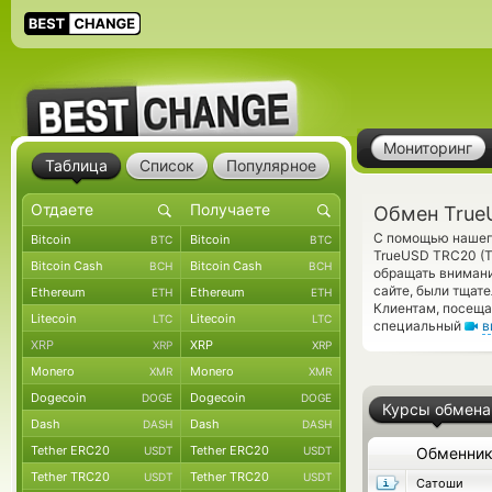
Мониторинг
Таблица
Список
Популярное
Обмен True
С помощью нашего
Bitcoin
Bitcoin
BTC
BTC
TrueUSD TRC20 (
Bitcoin Cash
Bitcoin Cash
BCH
BCH
обращать внимани
сайте, были тщат
Ethereum
Ethereum
ETH
ETH
Клиентам, посеща
Litecoin
Litecoin
LTC
LTC
специальный
в
XRP
XRP
XRP
XRP
Monero
Monero
XMR
XMR
Dogecoin
Dogecoin
DOGE
DOGE
Курсы обмена
Dash
Dash
DASH
DASH
Tether ERC20
Tether ERC20
USDT
USDT
Обменни
Tether TRC20
Tether TRC20
USDT
USDT
Сатоши