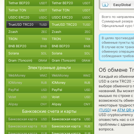
Tether BEP20
Tether BEP20
USDT
USDT
EasyGlobal
Tether TON
Tether TON
USDT
USDT
Всего по направле
USDC ERC20
USDC ERC20
USDC
USDC
Суммарный резерв
TrueUSD TRC20
TrueUSD TRC20
TUSD
TUSD
Официальный курс
Zcash
Zcash
ZEC
ZEC
В целях противоде
TRON
TRON
TRX
TRX
обменные пункты п
BNB BEP20
BNB BEP20
BNB
BNB
В случае если тра
обменную операци
Solana
Solana
SOL
SOL
соблюдения требов
Gram (Toncoin)
Gram (Toncoin)
GRAM
GRAM
Электронные деньги
Об обмене T
WebMoney
WebMoney
WMZ
WMZ
Каждый из обменник
USD в сети TRC20
ЮMoney
ЮMoney
RUB
RUB
выборе обменного п
PayPal
PayPal
USD
USD
названий. Вы может
мышью по строке с 
Volet
Volet
USD
USD
возможность обменя
Alipay
Alipay
CNY
CNY
некоторые трудност
(TUSD)
на
ATM QR-к
Банковские счета и карты
USD cryptocurrency 
Банковская карта
Банковская карта
USD
USD
оповестить нас о 
проблемы с админис
Банковская карта
Банковская карта
RUB
RUB
вопроса.
Банковская карта
Банковская карта
EUR
EUR