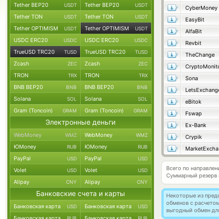
Tether BEP20
Tether BEP20
USDT
USDT
CyberMoney
Tether TON
Tether TON
USDT
USDT
EasyBit
Tether OPTIMISM
Tether OPTIMISM
USDT
USDT
AlfaBit
USDC ERC20
USDC ERC20
USDC
USDC
Revbit
TrueUSD TRC20
TrueUSD TRC20
TUSD
TUSD
TheChange
Zcash
Zcash
ZEC
ZEC
CryptoMonit
TRON
TRON
TRX
TRX
Sona
BNB BEP20
BNB BEP20
BNB
BNB
LetsExchang
Solana
Solana
SOL
SOL
eBitok
Gram (Toncoin)
Gram (Toncoin)
GRAM
GRAM
Fswap
Электронные деньги
Ex-Bank
WebMoney
WebMoney
WMZ
WMZ
Crypik
ЮMoney
ЮMoney
RUB
RUB
M
PayPal
PayPal
USD
USD
Всего по направле
Volet
Volet
USD
USD
Суммарный резерв
Alipay
Alipay
CNY
CNY
Банковские счета и карты
Некоторые из пред
обменов с расчето
Банковская карта
Банковская карта
USD
USD
выгодный обмен дл
Банковская карта
Банковская карта
RUB
RUB