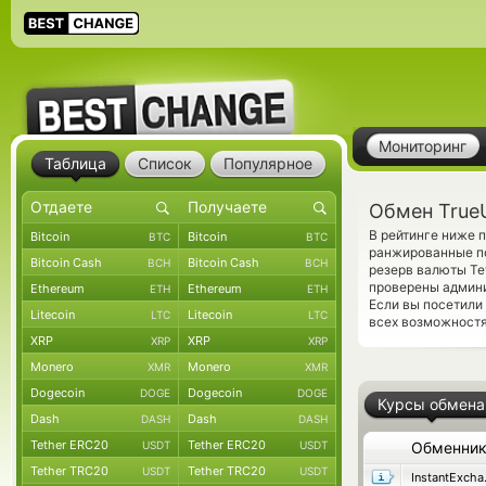
Мониторинг
Таблица
Список
Популярное
Обмен True
В рейтинге ниже
Bitcoin
Bitcoin
BTC
BTC
ранжированные по
Bitcoin Cash
Bitcoin Cash
BCH
BCH
резерв валюты Te
проверены админ
Ethereum
Ethereum
ETH
ETH
Если вы посетили
Litecoin
Litecoin
LTC
LTC
всех возможностя
XRP
XRP
XRP
XRP
Monero
Monero
XMR
XMR
Dogecoin
Dogecoin
DOGE
DOGE
Курсы обмена
Dash
Dash
DASH
DASH
Tether ERC20
Tether ERC20
USDT
USDT
Обменни
Tether TRC20
Tether TRC20
USDT
USDT
Ins