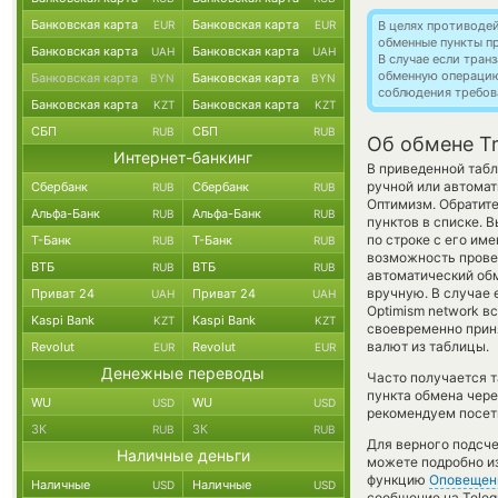
Банковская карта
Банковская карта
EUR
EUR
В целях противоде
обменные пункты п
Банковская карта
Банковская карта
UAH
UAH
В случае если тра
обменную операци
Банковская карта
Банковская карта
BYN
BYN
соблюдения требов
Банковская карта
Банковская карта
KZT
KZT
СБП
СБП
RUB
RUB
Об обмене T
Интернет-банкинг
В приведенной табл
ручной или автома
Сбербанк
Сбербанк
RUB
RUB
Оптимизм. Обратит
Альфа-Банк
Альфа-Банк
RUB
RUB
пунктов в списке. 
по строке с его им
Т-Банк
Т-Банк
RUB
RUB
возможность провед
ВТБ
ВТБ
RUB
RUB
автоматический о
вручную. В случае е
Приват 24
Приват 24
UAH
UAH
Optimism network в
Kaspi Bank
Kaspi Bank
KZT
KZT
своевременно прин
валют из таблицы.
Revolut
Revolut
EUR
EUR
Денежные переводы
Часто получается 
пункта обмена чере
WU
WU
USD
USD
рекомендуем посети
ЗК
ЗК
RUB
RUB
Для верного подсче
Наличные деньги
можете подробно и
функцию
Оповещен
Наличные
Наличные
USD
USD
сообщение на Teleg