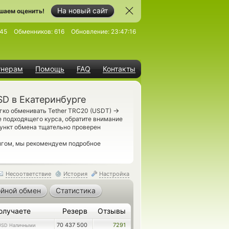
На новый сайт
шаем оценить!
45
Обменников:
616
Обновление:
23:47:16
тнерам
Помощь
FAQ
Контакты
SD в Екатеринбурге
→
гко обменивать Tether TRC20 (USDT)
 подходящего курса, обратите внимание
ункт обмена тщательно проверен
нгом, мы рекомендуем подробное
Несоответствие
История
Настройка
йной обмен
Статистика
олучаете
Резерв
Отзывы
70 437 500
7291
USD Наличными