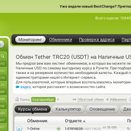
Уже видели новый BestChange? Пригла
Всего курсов:
10648
Мониторинг
Обменники
Проверка адреса
Пар
е
Обмен Tether TRC20 (USDT) на Наличные U
Мы предлагаем вам листинг обменников, в которых вы можете ле
BTC
Наличные USD по самому выгодному курсу в Рунете. При подборе
BCH
также и на резервное количество необходимой валюты. Каждый п
администраторами нашего Интернет-сервиса.
ETH
Для пользователей, которые впервые воспользовались монитори
LTC
видео
, которое расскажет о возможностях сайта.
XRP
XMR
Город:
Екатеринбург
Обратный обмен
Избранное
OGE
Курсы обмена
Калькулятор
Оповещение
Дво
ASH
SDT
Обменник
Отдаете
П
▲
SDT
от 35 000
1-Online
1.01914639
1
USDT TRC20