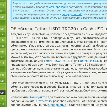
В целях противодействия легализации доходов, полученных преступны
BYN
обменные пункты проводят
AML-проверки
поступающих от клиентов тр
В случае если транзакция будет идентифицирована как высокорискова
KZT
обменную операцию для проведения
процедуры KYC
. Информация по K
RUB
соблюдения требований AML/KYC для последующего разблокирования с
Об обмене Tether USDT TRC20 на Cash USD в
RUB
Каждый из пунктов обмена, который представлен в списке, предост
RUB
→
USDT в сети TRC-20
Кэш долларами в ручном или автоматическ
RUB
обращайте также внимание на специальные метки, которые в некот
обменников. У вас имеется возможность перейти на сайт выбранн
RUB
однократного нажатия мышью по строке с его названием. Если посл
UAH
не была найдена возможность обменять деньги, советуем сразу же 
Может быть так, что произошли временные трудности и на данном 
KZT
автоматический обмен
Tether TRC20 (USDT)
на
Наличные USD
в Ек
EUR
предложить обмен вручную. Если поменять Tether USDT stablecoin i
для вас обменном пункте все-таки не удалось, пожалуйста, сообщ
же примем необходимые меры: обсуждение проблемы с владельцам
USD
обменного вебсайта из листинга текущего направления.
RUB
→
Зачастую получается так, что курсы USDT-TRC
Cash-USD выгодне
обмена валют через наш сервис. Если вы никогда не меняли деньги
проблемы с обменом, воспользуйтесь нашей подробной инструкцие
USD
Используйте
Калькулятор
для точного расчета получаемой или от
RUB
подробно изучить
Статистику
резервов и курсов. Если текущие обм
EUR
воспользуйтесь функцией
Оповещение
– задайте собственные усло