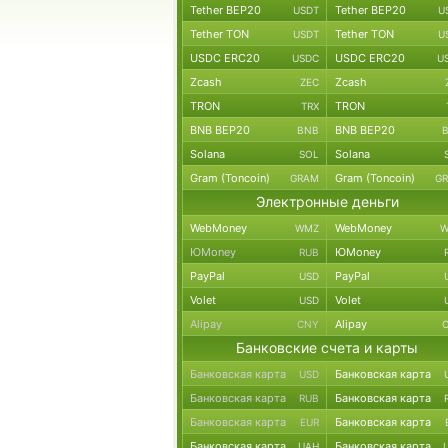
Tether BEP20
Tether BEP20
USDT
U
Tether TON
Tether TON
USDT
U
USDC ERC20
USDC ERC20
USDC
U
Zcash
Zcash
ZEC
TRON
TRON
TRX
BNB BEP20
BNB BEP20
BNB
Solana
Solana
SOL
Gram (Toncoin)
Gram (Toncoin)
GRAM
G
Электронные деньги
WebMoney
WebMoney
WMZ
W
ЮMoney
ЮMoney
RUB
PayPal
PayPal
USD
Volet
Volet
USD
Alipay
Alipay
CNY
Банковские счета и карты
Банковская карта
Банковская карта
USD
Банковская карта
Банковская карта
RUB
Банковская карта
Банковская карта
EUR
Банковская карта
Банковская карта
UAH