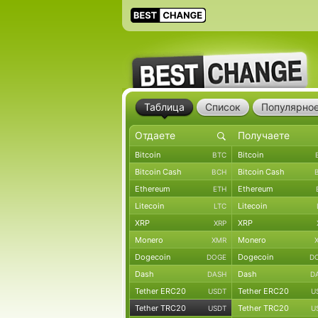
Таблица
Список
Популярно
Bitcoin
Bitcoin
BTC
Bitcoin Cash
Bitcoin Cash
BCH
Ethereum
Ethereum
ETH
Litecoin
Litecoin
LTC
XRP
XRP
XRP
Monero
Monero
XMR
Dogecoin
Dogecoin
DOGE
D
Dash
Dash
DASH
D
Tether ERC20
Tether ERC20
USDT
U
Tether TRC20
Tether TRC20
USDT
U