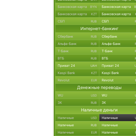
Банковская карта
Банковская карта
BYN
Банковская карта
Банковская карта
KZT
СБП
СБП
RUB
Интернет-банкинг
Сбербанк
Сбербанк
RUB
Альфа-Банк
Альфа-Банк
RUB
Т-Банк
Т-Банк
RUB
ВТБ
ВТБ
RUB
Приват 24
Приват 24
UAH
Kaspi Bank
Kaspi Bank
KZT
Revolut
Revolut
EUR
Денежные переводы
WU
WU
USD
ЗК
ЗК
RUB
Наличные деньги
Наличные
Наличные
USD
Наличные
Наличные
RUB
Наличные
Наличные
EUR