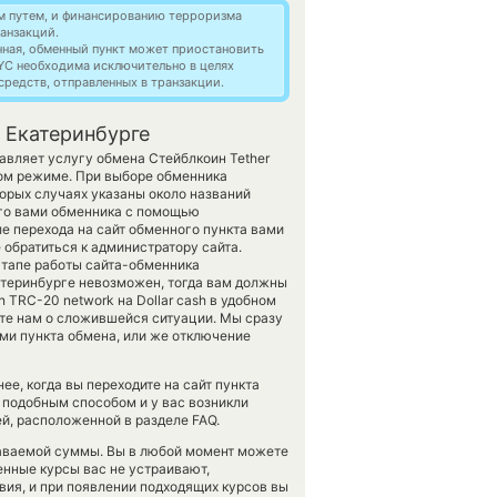
м путем, и финансированию терроризма
анзакций.
нная, обменный пункт может приостановить
YC необходима исключительно в целях
редств, отправленных в транзакции.
 Екатеринбурге
авляет услугу обмена Стейблкоин Tether
ом режиме. При выборе обменника
орых случаях указаны около названий
ого вами обменника с помощью
е перехода на сайт обменного пункта вами
обратиться к администратору сайта.
этапе работы сайта-обменника
атеринбурге невозможен, тогда вам должны
n TRC-20 network на Dollar cash в удобном
ите нам о сложившейся ситуации. Мы сразу
и пункта обмена, или же отключение
е, когда вы переходите на сайт пункта
 подобным способом и у вас возникли
й, расположенной в разделе FAQ.
даваемой суммы. Вы в любой момент можете
енные курсы вас не устраивают,
вия, и при появлении подходящих курсов вы