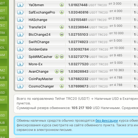
SDT
от 3 000
YaObmen
1.01927448
1
USDT TRC20
SDT
от 4 000
SafExchangePro
1.02040816
1
USDT TRC20
SDC
от 2 503
HASchange
1.02155481
1
USDT TRC20
ZEC
от 5 000
Transfer24
1.02236944
1
USDT TRC20
TRX
от 10 000
BtcChange24
1.02755103
1
USDT TRC20
BNB
от 5 000
SwiftChange
1.02774923
1
USDT TRC20
SOL
от 10 000
GoldenGate
1.03092784
1
USDT TRC20
RAM
от 9 485
SpbWMCasher
1.03273779
1
USDT TRC20
от 5 000
More-Ex
1.03277520
1
USDT TRC20
от 10 363
MZ
AvanChange
1.03626943
1
USDT TRC20
от 4 788
RUB
CoinPayMaster
1.07682232
1
USDT TRC20
от 4 788
USD
CosmoChanger
1.07699673
1
USDT TRC20
USD
Всего по направлению Tether TRC20 (USDT)
Наличные USD в Екатерин
→
CNY
пунктов.
Суммарный резерв обменников:
105 217 100
USD Наличными.
Средневз
USD
Обмены наличных средств обычно проводятся
без фиксации
курса обмен
RUB
фиксирования курса смотрите на сайте обменного пункта. Также эта 
сервисом в электронном письме.
EUR
UAH