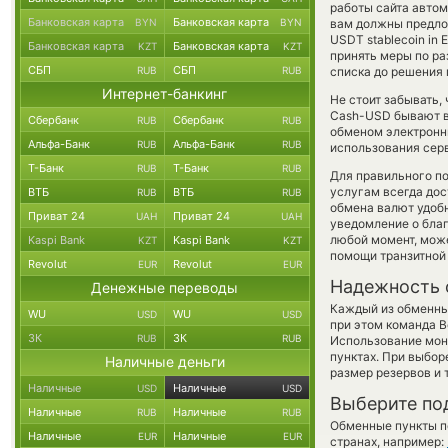
работы сайта авто
Банковская карта
Банковская карта
BYN
BYN
вам должны предлож
USDT stablecoin in 
Банковская карта
Банковская карта
KZT
KZT
принять меры по р
СБП
СБП
RUB
RUB
списка до решения
Интернет-банкинг
Не стоит забывать,
Cash-USD бывают вы
Сбербанк
Сбербанк
RUB
RUB
обменом электронны
Альфа-Банк
Альфа-Банк
RUB
RUB
использования сер
Т-Банк
Т-Банк
RUB
RUB
Для правильного по
услугам всегда до
ВТБ
ВТБ
RUB
RUB
обмена валют удобн
Приват 24
Приват 24
UAH
UAH
уведомление о благо
любой момент, мож
Kaspi Bank
Kaspi Bank
KZT
KZT
помощи транзитной
Revolut
Revolut
EUR
EUR
Надежность 
Денежные переводы
Каждый из обменны
WU
WU
USD
USD
при этом команда 
ЗК
ЗК
RUB
RUB
Использование мон
пунктах. При выбор
Наличные деньги
размер резервов и 
Наличные
Наличные
USD
USD
Выберите по
Наличные
Наличные
RUB
RUB
Обменные пункты по
Наличные
Наличные
EUR
EUR
странах, например: