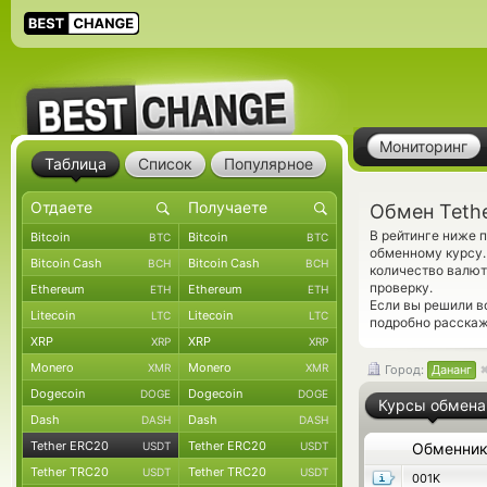
Мониторинг
Таблица
Список
Популярное
Обмен Teth
В рейтинге ниже 
Bitcoin
Bitcoin
BTC
BTC
обменному курсу.
Bitcoin Cash
Bitcoin Cash
BCH
BCH
количество валют
проверку.
Ethereum
Ethereum
ETH
ETH
Если вы решили в
Litecoin
Litecoin
LTC
LTC
подробно расскаж
XRP
XRP
XRP
XRP
Monero
Monero
XMR
XMR
Город:
Дананг
Dogecoin
Dogecoin
DOGE
DOGE
Курсы обмена
Dash
Dash
DASH
DASH
Tether ERC20
Tether ERC20
USDT
USDT
Обменни
Tether TRC20
Tether TRC20
USDT
USDT
001K