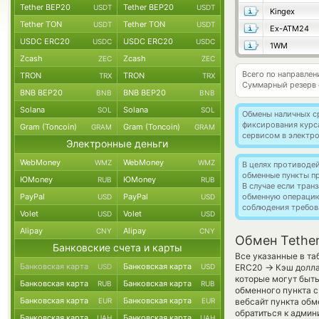
Tether BEP20
Tether BEP20
USDT
USDT
Kingex
Tether TON
Tether TON
USDT
USDT
Ex-ATM24
USDC ERC20
USDC ERC20
USDC
USDC
1WM
Zcash
Zcash
ZEC
ZEC
Всего по направлен
TRON
TRON
TRX
TRX
Суммарный резерв
BNB BEP20
BNB BEP20
BNB
BNB
Solana
Solana
SOL
SOL
Обмены наличных с
фиксирования курс
Gram (Toncoin)
Gram (Toncoin)
GRAM
GRAM
сервисом в электр
Электронные деньги
WebMoney
WebMoney
WMZ
WMZ
В целях противоде
обменные пункты п
ЮMoney
ЮMoney
RUB
RUB
В случае если тра
PayPal
PayPal
обменную операци
USD
USD
соблюдения требов
Volet
Volet
USD
USD
Alipay
Alipay
CNY
CNY
Обмен Tether
Банковские счета и карты
Все указанные в та
Банковская карта
Банковская карта
→
USD
USD
ERC20
Кэш долла
которые могут быт
Банковская карта
Банковская карта
RUB
RUB
обменного пункта с
Банковская карта
Банковская карта
EUR
EUR
вебсайт пункта обм
обратиться к админ
Банковская карта
Банковская карта
UAH
UAH