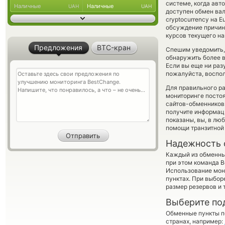
системе, когда ав
Наличные
Наличные
UAH
UAH
доступен обмен вал
cryptocurrency на 
обсуждение причины
курсов текущего н
Предложения
BTC-кран
Спешим уведомить,
обнаружить более в
Если вы еще ни раз
пожалуйста, воспол
Для правильного ра
мониторинге посто
сайтов-обменников 
получите информаци
показаны, вы, в лю
помощи транзитной
Надежность 
Каждый из обменны
при этом команда 
Использование мон
пунктах. При выбор
размер резервов и 
Выберите по
Обменные пункты по
странах, например: