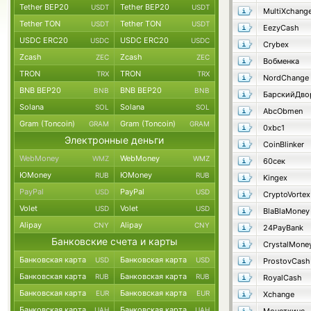
Tether BEP20
Tether BEP20
USDT
USDT
MultiXchang
Tether TON
Tether TON
USDT
USDT
EezyCash
USDC ERC20
USDC ERC20
USDC
USDC
Crybex
Zcash
Zcash
ZEC
ZEC
Вобменка
TRON
TRON
TRX
TRX
NordChange
BNB BEP20
BNB BEP20
BNB
BNB
Solana
Solana
SOL
SOL
AbcObmen
Gram (Toncoin)
Gram (Toncoin)
GRAM
GRAM
0xbc1
Электронные деньги
CoinBlinker
WebMoney
WebMoney
WMZ
WMZ
60сек
ЮMoney
ЮMoney
RUB
RUB
Kingex
PayPal
PayPal
USD
USD
CryptoVortex
Volet
Volet
USD
USD
BlaBlaMoney
Alipay
Alipay
CNY
CNY
24PayBank
Банковские счета и карты
CrystalMone
Банковская карта
Банковская карта
USD
USD
ProstovCash
Банковская карта
Банковская карта
RUB
RUB
RoyalCash
Банковская карта
Банковская карта
EUR
EUR
Xchange
Банковская карта
Банковская карта
UAH
UAH