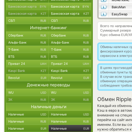
Монеткинс
Банковская карта
Банковская карта
BYN
BYN
BaksMan
Банковская карта
Банковская карта
KZT
KZT
EasySwap
СБП
СБП
RUB
RUB
Всего по направлен
Интернет-банкинг
Суммарный резерв
Курс обмена
EUR/X
Сбербанк
Сбербанк
RUB
RUB
Альфа-Банк
Альфа-Банк
RUB
RUB
Обмены наличных с
Т-Банк
Т-Банк
RUB
RUB
фиксирования курс
сервисом в электр
ВТБ
ВТБ
RUB
RUB
Приват 24
Приват 24
UAH
UAH
В целях противоде
Kaspi Bank
Kaspi Bank
KZT
KZT
обменные пункты п
В случае если тра
Revolut
Revolut
EUR
EUR
обменную операци
Денежные переводы
соблюдения требов
WU
WU
USD
USD
Обмен Ripple
ЗК
ЗК
RUB
RUB
Каждый из обменных
Наличные деньги
Кэш в евро в автом
Наличные
Наличные
USD
USD
внимание на специа
перейти на сайт ин
Наличные
Наличные
RUB
RUB
именем. Если вы со
Наличные
Наличные
EUR
EUR
нужно обратиться к