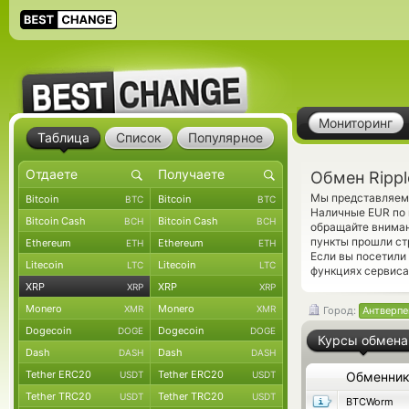
Мониторинг
Таблица
Список
Популярное
Обмен Rippl
Мы представляем 
Bitcoin
Bitcoin
BTC
BTC
Наличные EUR по 
Bitcoin Cash
Bitcoin Cash
BCH
BCH
обращайте вниман
пункты прошли ст
Ethereum
Ethereum
ETH
ETH
Если вы посетили
Litecoin
Litecoin
LTC
LTC
функциях сервиса
XRP
XRP
XRP
XRP
Monero
Monero
XMR
XMR
Город:
Антверпе
Dogecoin
Dogecoin
DOGE
DOGE
Курсы обмена
Dash
Dash
DASH
DASH
Tether ERC20
Tether ERC20
USDT
USDT
Обменни
Tether TRC20
Tether TRC20
USDT
USDT
BTCWorm