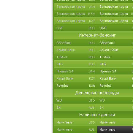
Банковская карта
Банковская карта
UAH
Банковская карта
Банковская карта
BYN
Банковская карта
Банковская карта
KZT
СБП
СБП
RUB
Интернет-банкинг
Сбербанк
Сбербанк
RUB
Альфа-Банк
Альфа-Банк
RUB
Т-Банк
Т-Банк
RUB
ВТБ
ВТБ
RUB
Приват 24
Приват 24
UAH
Kaspi Bank
Kaspi Bank
KZT
Revolut
Revolut
EUR
Денежные переводы
WU
WU
USD
ЗК
ЗК
RUB
Наличные деньги
Наличные
Наличные
USD
Наличные
Наличные
RUB