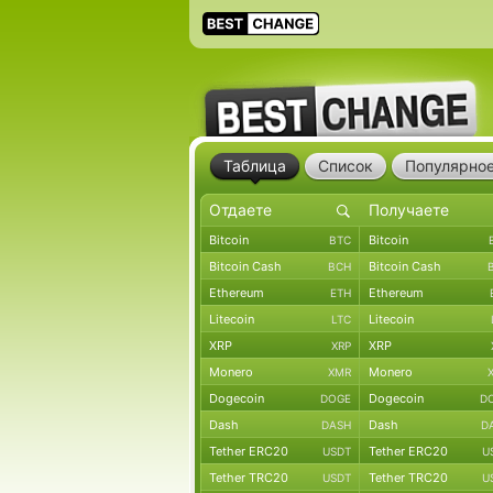
Таблица
Список
Популярно
Bitcoin
Bitcoin
BTC
Bitcoin Cash
Bitcoin Cash
BCH
Ethereum
Ethereum
ETH
Litecoin
Litecoin
LTC
XRP
XRP
XRP
Monero
Monero
XMR
Dogecoin
Dogecoin
DOGE
D
Dash
Dash
DASH
D
Tether ERC20
Tether ERC20
USDT
U
Tether TRC20
Tether TRC20
USDT
U