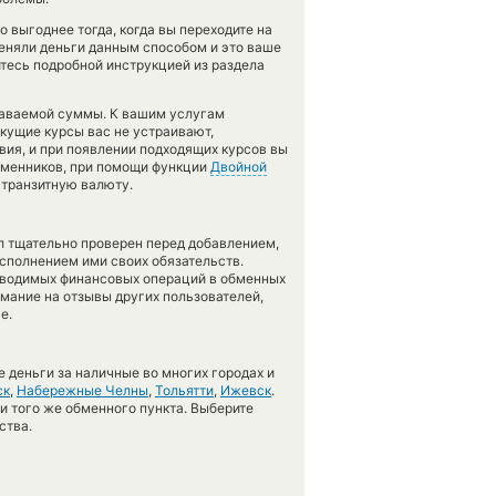
 выгоднее тогда, когда вы переходите на
меняли деньги данным способом и это ваше
тесь подробной инструкцией из раздела
даваемой суммы. К вашим услугам
екущие курсы вас не устраивают,
вия, и при появлении подходящих курсов вы
обменников, при помощи функции
Двойной
 транзитную валюту.
л тщательно проверен перед добавлением,
сполнением ими своих обязательств.
оводимых финансовых операций в обменных
имание на отзывы других пользователей,
е.
 деньги за наличные во многих городах и
ск
,
Набережные Челны
,
Тольятти
,
Ижевск
.
 и того же обменного пункта. Выберите
ства.