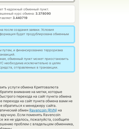
ает
1
надежный обменный пункт.
ешенный курс обмена:
3.378090
ставляет
3.440719
а после создания заявки. Условия
информация будет продублирована обменным
м путем, и финансированию терроризма
анзакций.
нная, обменный пункт может приостановить
YC необходима исключительно в целях
редств, отправленных в транзакции.
авить услуги обмена Криптовалюта
ратите внимание на метки, которые
быстрого перехода на сайт пункта обмена
е перехода на сайт пункта обмена вами не
е обратиться к менеджеру сайта.
матический обмен
Ravencoin (RVN)
на
 вручную. Если поменять Ravencoin
все же не удалось, пожалуйста, сообщите
решению проблем с владельцем обменника,
облемы.