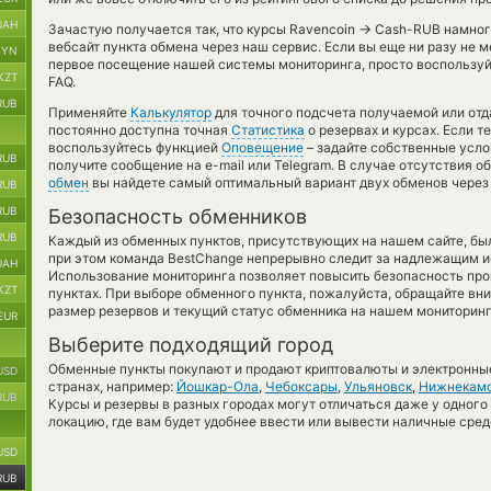
UAH
→
Зачастую получается так, что курсы Ravencoin
Cash-RUB намного
вебсайт пункта обмена через наш сервис. Если вы еще ни разу не 
BYN
первое посещение нашей системы мониторинга, просто воспользуй
KZT
FAQ.
RUB
Применяйте
Калькулятор
для точного подсчета получаемой или от
постоянно доступна точная
Статистика
о резервах и курсах. Если т
воспользуйтесь функцией
Оповещение
– задайте собственные усло
RUB
получите сообщение на e-mail или Telegram. В случае отсутствия 
обмен
вы найдете самый оптимальный вариант двух обменов через
RUB
RUB
Безопасность обменников
RUB
Каждый из обменных пунктов, присутствующих на нашем сайте, бы
при этом команда BestChange непрерывно следит за надлежащим и
UAH
Использование мониторинга позволяет повысить безопасность пр
KZT
пунктах. При выборе обменного пункта, пожалуйста, обращайте вн
размер резервов и текущий статус обменника на нашем мониторинг
EUR
Выберите подходящий город
Обменные пункты покупают и продают криптовалюты и электронные
USD
странах, например:
Йошкар-Ола
,
Чебоксары
,
Ульяновск
,
Нижнекам
RUB
Курсы и резервы в разных городах могут отличаться даже у одного
локацию, где вам будет удобнее ввести или вывести наличные сред
USD
RUB