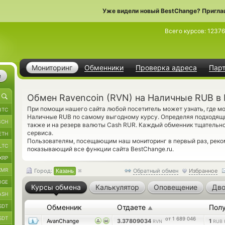
Уже видели новый BestChange? Пригла
Всего курсов:
12376
Мониторинг
Обменники
Проверка адреса
Пар
е
Обмен Ravencoin (RVN) на Наличные RUB в 
При помощи нашего сайта любой посетитель может узнать, где м
BTC
Наличные RUB по самому выгодному курсу. Определяя подходящи
BCH
также и на резерв валюты Cash RUR. Каждый обменник тщательн
сервиса.
ETH
Пользователям, посещающим наш мониторинг в первый раз, рек
LTC
показывающий все функции сайта BestChange.ru.
XRP
XMR
Город:
Казань
Обратный обмен
Избранное
OGE
Курсы обмена
Калькулятор
Оповещение
Дво
ASH
SDT
Обменник
Отдаете
Пол
▲
SDT
от 1 689 046
AvanChange
3.37809034
1
RVN
RUB 