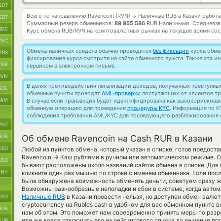
SDT
Всего по направлению Ravencoin (RVN)
Наличные RUB в Казани работ
→
SDT
Суммарный резерв обменников:
89 955 586
RUB Наличными.
Средневзв
SDC
Курс обмена
RUB/RVN
на криптовалютных рынках на текущее время со
ZEC
Обмены наличных средств обычно проводятся
без фиксации
курса обмен
TRX
фиксирования курса смотрите на сайте обменного пункта. Также эта 
BNB
сервисом в электронном письме.
RVN
В целях противодействия легализации доходов, полученных преступны
SOL
обменные пункты проводят
AML-проверки
поступающих от клиентов тр
RAM
В случае если транзакция будет идентифицирована как высокорискова
обменную операцию для проведения
процедуры KYC
. Информация по K
соблюдения требований AML/KYC для последующего разблокирования с
MZ
RUB
Об обмене Ravencoin на Cash RUR в Казани
USD
Любой из пунктов обмена, который указан в списке, готов предост
→
Ravencoin
Кэш рублями в ручном или автоматическом режиме. Об
USD
бывают расположены около названий сайтов обмена в списке. Для 
CNY
кликните один раз мышью по строке с именем обменника. Если посл
была обнаружена возможность обменять деньги, советуем сразу ж
Возможны разнообразные неполадки и сбои в системе, когда авто
Наличные RUB
в Казани провести нельзя, но доступен обмен валют
USD
cryptocurrency на Rubles cash в удобном для вас обменном пункте 
RUB
нам об этом. Это поможет нам своевременно принять меры по раз
или же вовсе отключить его из рейтингового списка до решения пр
EUR