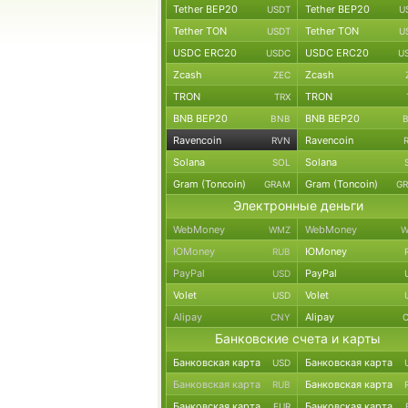
Tether BEP20
Tether BEP20
USDT
U
Tether TON
Tether TON
USDT
U
USDC ERC20
USDC ERC20
USDC
U
Zcash
Zcash
ZEC
TRON
TRON
TRX
BNB BEP20
BNB BEP20
BNB
Ravencoin
Ravencoin
RVN
Solana
Solana
SOL
Gram (Toncoin)
Gram (Toncoin)
GRAM
G
Электронные деньги
WebMoney
WebMoney
WMZ
W
ЮMoney
ЮMoney
RUB
PayPal
PayPal
USD
Volet
Volet
USD
Alipay
Alipay
CNY
Банковские счета и карты
Банковская карта
Банковская карта
USD
Банковская карта
Банковская карта
RUB
Банковская карта
Банковская карта
EUR