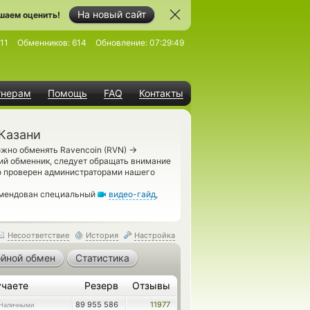
На новый сайт
шаем оценить!
11
Обменников:
614
Обновление:
07:29:49
тнерам
Помощь
FAQ
Контакты
Казани
→
ожно обменять Ravencoin (RVN)
й обменник, следует обращать внимание
о проверен администраторами нашего
омендован специальный
видео-гайд
,
Несоответствие
История
Настройка
йной обмен
Статистика
учаете
Резерв
Отзывы
89 955 586
11977
Наличными