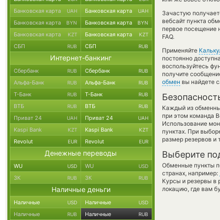
Банковская карта
Банковская карта
UAH
UAH
Зачастую получаетс
вебсайт пункта обм
Банковская карта
Банковская карта
BYN
BYN
первое посещение 
Банковская карта
Банковская карта
KZT
KZT
FAQ.
СБП
СБП
RUB
RUB
Применяйте
Кальку
Интернет-банкинг
постоянно доступн
воспользуйтесь фу
Сбербанк
Сбербанк
RUB
RUB
получите сообщение
обмен
вы найдете с
Альфа-Банк
Альфа-Банк
RUB
RUB
Т-Банк
Т-Банк
RUB
RUB
Безопасност
ВТБ
ВТБ
RUB
RUB
Каждый из обменны
при этом команда 
Приват 24
Приват 24
UAH
UAH
Использование мон
Kaspi Bank
Kaspi Bank
KZT
KZT
пунктах. При выбор
размер резервов и 
Revolut
Revolut
EUR
EUR
Денежные переводы
Выберите по
Обменные пункты по
WU
WU
USD
USD
странах, например:
ЗК
ЗК
RUB
RUB
Курсы и резервы в 
Наличные деньги
локацию, где вам б
Наличные
Наличные
USD
USD
Наличные
Наличные
RUB
RUB