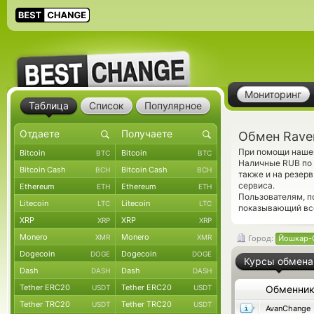
Мониторинг
Таблица
Список
Популярное
Обмен Rave
При помощи нашег
Bitcoin
Bitcoin
BTC
BTC
Наличные RUB по 
Bitcoin Cash
Bitcoin Cash
BCH
BCH
также и на резер
сервиса.
Ethereum
Ethereum
ETH
ETH
Пользователям, 
Litecoin
Litecoin
LTC
LTC
показывающий все
XRP
XRP
XRP
XRP
Monero
Monero
XMR
XMR
Город:
Йошкар-
Dogecoin
Dogecoin
DOGE
DOGE
Курсы обмена
Dash
Dash
DASH
DASH
Tether ERC20
Tether ERC20
USDT
USDT
Обменни
Tether TRC20
Tether TRC20
USDT
USDT
AvanChange