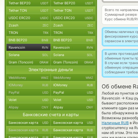
Tether BEP20
Tether BEP20
USDT
USDT
Всего по направлен
Tether TON
Tether TON
USDT
USDT
Суммарный резерв
USDC ERC20
USDC ERC20
USDC
USDC
Курс обмена
RUB/R
Zcash
Zcash
ZEC
ZEC
Обмены наличных с
TRON
TRON
TRX
TRX
фиксирования курс
BNB BEP20
BNB BEP20
BNB
BNB
сервисом в электр
Ravencoin
Ravencoin
RVN
RVN
В целях противоде
Solana
Solana
SOL
SOL
обменные пункты п
Gram (Toncoin)
Gram (Toncoin)
GRAM
GRAM
В случае если тра
обменную операци
Электронные деньги
соблюдения требов
WebMoney
WebMoney
WMZ
WMZ
ЮMoney
ЮMoney
RUB
RUB
Об обмене R
PayPal
PayPal
USD
USD
Любой из пунктов о
→
Ravencoin
Кэш ру
Volet
Volet
USD
USD
бывают расположены
Alipay
Alipay
CNY
CNY
кликните один раз 
была обнаружена во
Банковские счета и карты
Возможны разнообр
Банковская карта
Банковская карта
Наличные RUB
в Йо
USD
USD
cryptocurrency на 
Банковская карта
Банковская карта
RUB
RUB
нам об этом. Это 
Банковская карта
Банковская карта
или же вовсе отклю
EUR
EUR