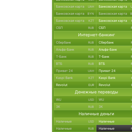
Банковская карта
Банковская карта
UAH
Банковская карта
Банковская карта
BYN
Банковская карта
Банковская карта
KZT
СБП
СБП
RUB
Интернет-банкинг
Сбербанк
Сбербанк
RUB
Альфа-Банк
Альфа-Банк
RUB
Т-Банк
Т-Банк
RUB
ВТБ
ВТБ
RUB
Приват 24
Приват 24
UAH
Kaspi Bank
Kaspi Bank
KZT
Revolut
Revolut
EUR
Денежные переводы
WU
WU
USD
ЗК
ЗК
RUB
Наличные деньги
Наличные
Наличные
USD
Наличные
Наличные
RUB