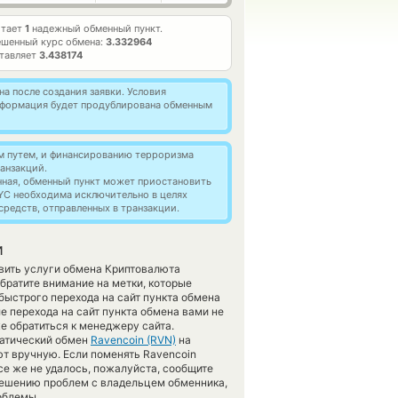
отает
1
надежный обменный пункт.
ешенный курс обмена:
3.332964
ставляет
3.438174
а после создания заявки. Условия
информация будет продублирована обменным
м путем, и финансированию терроризма
анзакций.
нная, обменный пункт может приостановить
YC необходима исключительно в целях
редств, отправленных в транзакции.
и
авить услуги обмена Криптовалюта
ратите внимание на метки, которые
быстрого перехода на сайт пункта обмена
е перехода на сайт пункта обмена вами не
е обратиться к менеджеру сайта.
матический обмен
Ravencoin (RVN)
на
ют вручную. Если поменять Ravencoin
все же не удалось, пожалуйста, сообщите
решению проблем с владельцем обменника,
облемы.