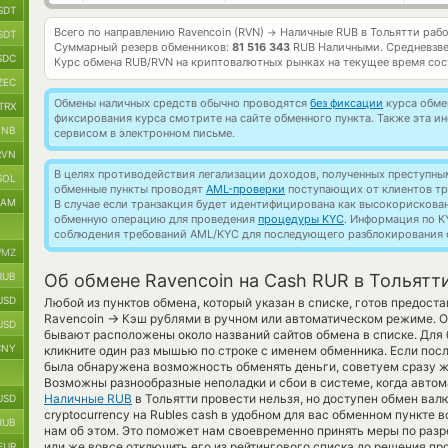
SDT
Всего по направлению Ravencoin (RVN)
Наличные RUB в Тольятти раб
→
SDT
Суммарный резерв обменников:
81 516 343
RUB Наличными.
Средневзв
SDC
Курс обмена
RUB/RVN
на криптовалютных рынках на текущее время со
ZEC
Обмены наличных средств обычно проводятся
без фиксации
курса обмен
TRX
фиксирования курса смотрите на сайте обменного пункта. Также эта 
BNB
сервисом в электронном письме.
RVN
В целях противодействия легализации доходов, полученных преступны
SOL
обменные пункты проводят
AML-проверки
поступающих от клиентов тр
RAM
В случае если транзакция будет идентифицирована как высокорискова
обменную операцию для проведения
процедуры KYC
. Информация по K
соблюдения требований AML/KYC для последующего разблокирования с
MZ
RUB
Об обмене Ravencoin на Cash RUR в Тольятт
USD
Любой из пунктов обмена, который указан в списке, готов предост
→
Ravencoin
Кэш рублями в ручном или автоматическом режиме. Об
USD
бывают расположены около названий сайтов обмена в списке. Для 
CNY
кликните один раз мышью по строке с именем обменника. Если посл
была обнаружена возможность обменять деньги, советуем сразу ж
Возможны разнообразные неполадки и сбои в системе, когда авто
Наличные RUB
в Тольятти провести нельзя, но доступен обмен вал
USD
cryptocurrency на Rubles cash в удобном для вас обменном пункте 
RUB
нам об этом. Это поможет нам своевременно принять меры по раз
или же вовсе отключить его из рейтингового списка до решения пр
EUR