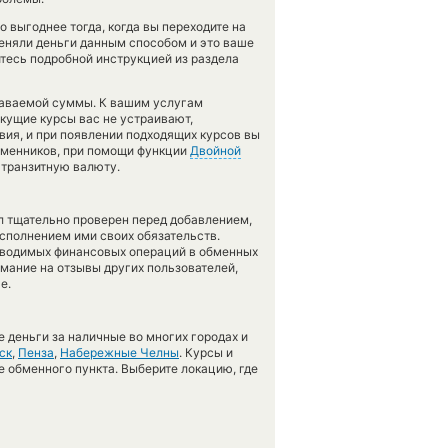
 выгоднее тогда, когда вы переходите на
меняли деньги данным способом и это ваше
тесь подробной инструкцией из раздела
даваемой суммы. К вашим услугам
екущие курсы вас не устраивают,
вия, и при появлении подходящих курсов вы
обменников, при помощи функции
Двойной
 транзитную валюту.
л тщательно проверен перед добавлением,
сполнением ими своих обязательств.
оводимых финансовых операций в обменных
имание на отзывы других пользователей,
е.
 деньги за наличные во многих городах и
ск
,
Пенза
,
Набережные Челны
. Курсы и
е обменного пункта. Выберите локацию, где