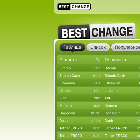
Таблица
Список
Популярно
Bitcoin
Bitcoin
BTC
Bitcoin Cash
Bitcoin Cash
BCH
Ethereum
Ethereum
ETH
Litecoin
Litecoin
LTC
XRP
XRP
XRP
Monero
Monero
XMR
Dogecoin
Dogecoin
DOGE
D
Dash
Dash
DASH
D
Tether ERC20
Tether ERC20
USDT
U
Tether TRC20
Tether TRC20
USDT
U