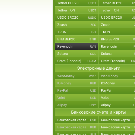
Tether BEP20
Tether BEP20
USDT
U
Tether TON
Tether TON
USDT
U
USDC ERC20
USDC ERC20
USDC
U
Zcash
Zcash
ZEC
TRON
TRON
TRX
BNB BEP20
BNB BEP20
BNB
Ravencoin
Ravencoin
RVN
Solana
Solana
SOL
Gram (Toncoin)
Gram (Toncoin)
GRAM
G
Электронные деньги
WebMoney
WebMoney
WMZ
W
ЮMoney
ЮMoney
RUB
PayPal
PayPal
USD
Volet
Volet
USD
Alipay
Alipay
CNY
Банковские счета и карты
Банковская карта
Банковская карта
USD
Банковская карта
Банковская карта
RUB
Банковская карта
Банковская карта
EUR