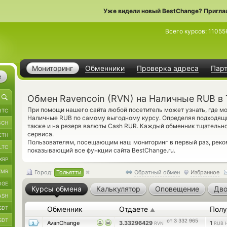
Уже видели новый BestChange? Пригла
Всего курсов:
11055
Мониторинг
Обменники
Проверка адреса
Пар
е
Обмен Ravencoin (RVN) на Наличные RUB в
При помощи нашего сайта любой посетитель может узнать, где м
BTC
Наличные RUB по самому выгодному курсу. Определяя подходящи
BCH
также и на резерв валюты Cash RUR. Каждый обменник тщательн
сервиса.
ETH
Пользователям, посещающим наш мониторинг в первый раз, рек
LTC
показывающий все функции сайта BestChange.ru.
XRP
XMR
Город:
Тольятти
Обратный обмен
Избранное
OGE
Курсы обмена
Калькулятор
Оповещение
Дво
ASH
SDT
Обменник
Отдаете
Полу
▲
SDT
от 3 332 965
AvanChange
3.33296429
1
RVN
RUB 