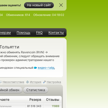
На новый сайт
шаем оценить!
64
Обменников:
614
Обновление:
04:18:02
тнерам
Помощь
FAQ
Контакты
 Тольятти
→
ожно обменять Ravencoin (RVN)
й обменник, следует обращать внимание
о проверен администраторами нашего
омендован специальный
видео-гайд
,
Несоответствие
История
Настройка
йной обмен
Статистика
чаете
Резерв
Отзывы
81 516 343
11989
Наличными