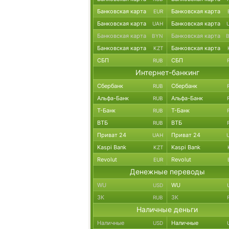
Банковская карта
Банковская карта
EUR
Банковская карта
Банковская карта
UAH
Банковская карта
Банковская карта
BYN
Банковская карта
Банковская карта
KZT
СБП
СБП
RUB
Интернет-банкинг
Сбербанк
Сбербанк
RUB
Альфа-Банк
Альфа-Банк
RUB
Т-Банк
Т-Банк
RUB
ВТБ
ВТБ
RUB
Приват 24
Приват 24
UAH
Kaspi Bank
Kaspi Bank
KZT
Revolut
Revolut
EUR
Денежные переводы
WU
WU
USD
ЗК
ЗК
RUB
Наличные деньги
Наличные
Наличные
USD