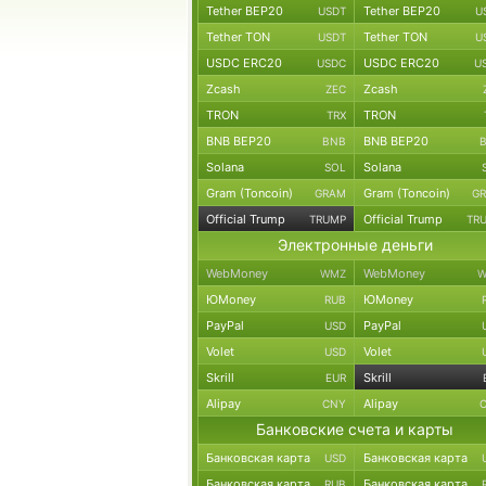
Tether BEP20
Tether BEP20
USDT
U
Tether TON
Tether TON
USDT
U
USDC ERC20
USDC ERC20
USDC
U
Zcash
Zcash
ZEC
TRON
TRON
TRX
BNB BEP20
BNB BEP20
BNB
Solana
Solana
SOL
Gram (Toncoin)
Gram (Toncoin)
GRAM
G
Official Trump
Official Trump
TRUMP
TR
Электронные деньги
WebMoney
WebMoney
WMZ
W
ЮMoney
ЮMoney
RUB
PayPal
PayPal
USD
Volet
Volet
USD
Skrill
Skrill
EUR
Alipay
Alipay
CNY
Банковские счета и карты
Банковская карта
Банковская карта
USD
Банковская карта
Банковская карта
RUB