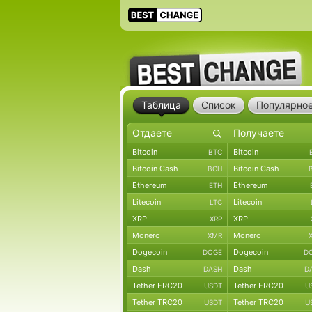
Таблица
Список
Популярно
Bitcoin
Bitcoin
BTC
Bitcoin Cash
Bitcoin Cash
BCH
Ethereum
Ethereum
ETH
Litecoin
Litecoin
LTC
XRP
XRP
XRP
Monero
Monero
XMR
Dogecoin
Dogecoin
DOGE
D
Dash
Dash
DASH
D
Tether ERC20
Tether ERC20
USDT
U
Tether TRC20
Tether TRC20
USDT
U