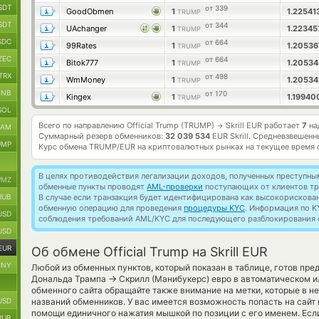
SDT
от 339
GoodObmen
1
1.22541
TRUMP
SDT
от 344
UAchanger
1
1.2234
TRUMP
SDC
от 664
99Rates
1
1.2053
TRUMP
ZEC
от 664
Bitok777
1
1.2053
TRUMP
TRX
от 498
WmMoney
1
1.2053
TRUMP
BNB
от 170
Kingex
1
1.1994
TRUMP
SOL
Всего по направлению Official Trump (TRUMP)
Skrill EUR работает
7
на
→
RAM
Суммарный резерв обменников:
32 039 534
EUR Skrill.
Средневзвешенн
UMP
Курс обмена
TRUMP/EUR
на криптовалютных рынках на текущее время 
В целях противодействия легализации доходов, полученных преступны
MZ
обменные пункты проводят
AML-проверки
поступающих от клиентов тр
RUB
В случае если транзакция будет идентифицирована как высокорискова
обменную операцию для проведения
процедуры KYC
. Информация по K
USD
соблюдения требований AML/KYC для последующего разблокирования с
USD
EUR
Об обмене Official Trump на Skrill EUR
CNY
Любой из обменных пунктов, который показан в таблице, готов пр
→
Дональда Трампа
Скрилл (Манибукерс) евро в автоматическом и
обменного сайта обращайте также внимание на метки, которые в н
USD
названий обменников. У вас имеется возможность попасть на сайт
помощи единичного нажатия мышкой по позиции с его именем. Если
RUB