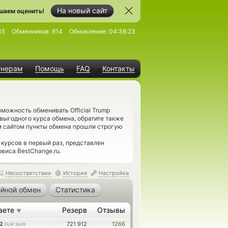
На новый сайт
шаем оценить!
45
Обменников:
614
Обновление:
04:38:23
тнерам
Помощь
FAQ
Контакты
можность обменивать Official Trump
 выгодного курса обмена, обратите также
им сайтом пункты обмена прошли строгую
курсов в первый раз, представлен
виса BestChange.ru.
Несоответствие
История
Настройка
йной обмен
Статистика
аете
Резерв
Отзывы
▼
82
721 912
1266
EUR Skrill