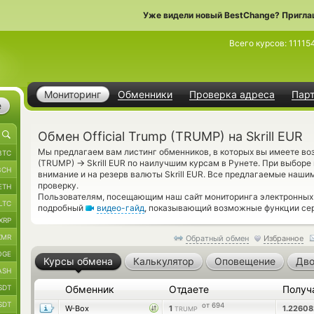
Уже видели новый BestChange? Пригла
Всего курсов:
11115
Мониторинг
Обменники
Проверка адреса
Пар
е
Обмен Official Trump (TRUMP) на Skrill EUR
Мы предлагаем вам листинг обменников, в которых вы имеете воз
BTC
→
(TRUMP)
Skrill EUR по наилучшим курсам в Рунете. При выборе
BCH
внимание и на резерв валюты Skrill EUR. Все предлагаемые наш
проверку.
ETH
Пользователям, посещающим наш сайт мониторинга электронных 
LTC
подробный
видео-гайд
, показывающий возможные функции сер
XRP
XMR
Обратный обмен
Избранное
OGE
Курсы обмена
Калькулятор
Оповещение
Дво
ASH
SDT
Обменник
Отдаете
Получ
SDT
от 694
W-Box
1
1.2260
TRUMP