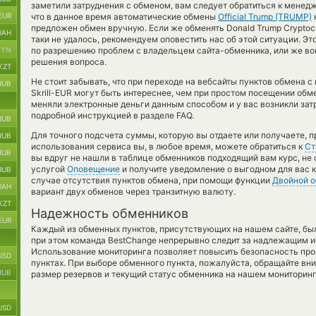
заметили затруднения с обменом, вам следует обратиться к менед
EUR
что в данное время автоматические обмены
Official Trump (TRUMP)
предложен обмен вручную. Если же обменять Donald Trump Cryptocur
UAH
таки не удалось, рекомендуем оповестить нас об этой ситуации. 
BYN
по разрешению проблем с владельцем сайта-обменника, или же вовс
решения вопроса.
KZT
Не стоит забывать, что при переходе на вебсайты пунктов обмена
RUB
Skrill-EUR могут быть интереснее, чем при простом посещении обме
меняли электронные деньги данным способом и у вас возникли зат
подробной инструкцией в разделе FAQ.
RUB
Для точного подсчета суммы, которую вы отдаете или получаете, 
RUB
использования сервиса вы, в любое время, можете обратиться к
Ст
RUB
вы вдруг не нашли в таблице обменников подходящий вам курс, не
услугой
Оповещение
и получите уведомление о выгодном для вас к
RUB
случае отсутствия пунктов обмена, при помощи функции
Двойной 
UAH
вариант двух обменов через транзитную валюту.
KZT
Надежность обменников
EUR
Каждый из обменных пунктов, присутствующих на нашем сайте, бы
при этом команда BestChange непрерывно следит за надлежащим и
Использование мониторинга позволяет повысить безопасность пр
USD
пунктах. При выборе обменного пункта, пожалуйста, обращайте вн
RUB
размер резервов и текущий статус обменника на нашем мониторинг
USD