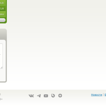
RUB
EUR
UAH
!
Новости
|
8+