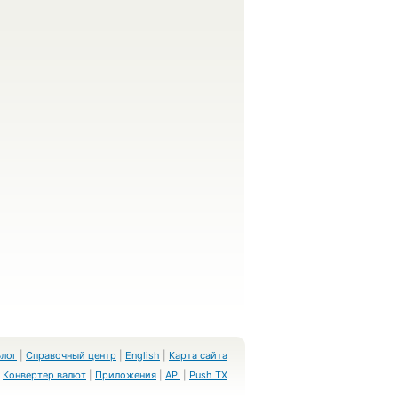
Блог
|
Справочный центр
|
English
|
Карта сайта
Конвертер валют
|
Приложения
|
API
|
Push TX