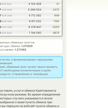
3
4 104 458
51
EUR Skrill
57
5 566 634
2472
EUR Skrill
67
4 712 092
949
EUR Skrill
48
6 811 032
1742
EUR Skrill
42
8 378 847
2055
EUR Skrill
00
1 744 560
4875
EUR Skrill
дежных обменных пунктов.
ый курс обмена:
1.211209
составляет
1.273162
м путем, и финансированию терроризма
анзакций.
нная, обменный пункт может приостановить
YC необходима исключительно в целях
редств, отправленных в транзакции.
едоставить услуги обмена Криптовалюта
ли ручном режиме. Во время определения
екоторых случаях указываются возле
 выбранного вами пункта обмена при
 вы перешли на вебсайт пункта обмена и