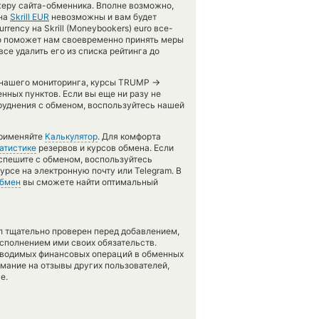
жеру сайта-обменника. Вполне возможно,
на
Skrill EUR
невозможны и вам будет
rency на Skrill (Moneybookers) euro все-
Это поможет нам своевременно принять меры
е удалить его из списка рейтинга до
→
 с нашего мониторинга, курсы TRUMP
нных пунктов. Если вы еще ни разу не
руднения с обменом, воспользуйтесь нашей
применяйте
Калькулятор
. Для комфорта
атистике
резервов и курсов обмена. Если
 спешите с обменом, воспользуйтесь
урсе на электронную почту или Telegram. В
обмен
вы сможете найти оптимальный
л тщательно проверен перед добавлением,
сполнением ими своих обязательств.
оводимых финансовых операций в обменных
имание на отзывы других пользователей,
е.