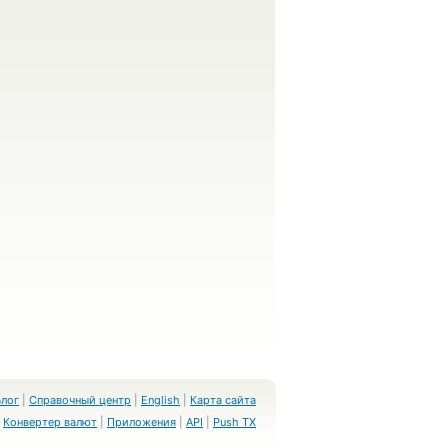
Блог
|
Справочный центр
|
English
|
Карта сайта
Конвертер валют
|
Приложения
|
API
|
Push TX