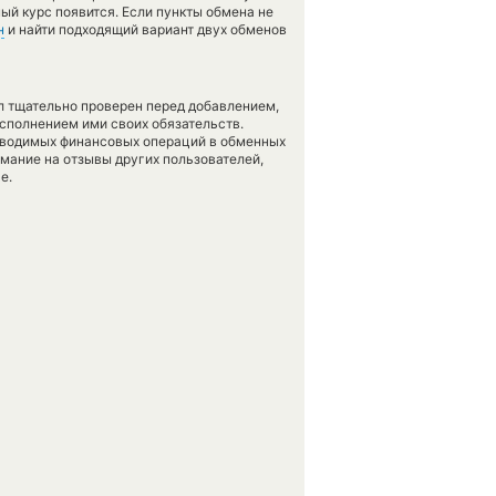
ный курс появится. Если пункты обмена не
н
и найти подходящий вариант двух обменов
л тщательно проверен перед добавлением,
сполнением ими своих обязательств.
оводимых финансовых операций в обменных
имание на отзывы других пользователей,
е.