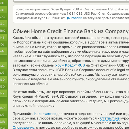
SDT
Всего по направлению Хоум Кредит RUB
Счет компании USD работае
→
SDT
Суммарный резерв обменников:
1 084 083
USD РасчСчет.
Средневзвеше
SDC
Официальный курс
USD/RUB
от
ЦБ России
на текущее время составляе
ZEC
Обмен Home Credit Finance Bank на Company
TRX
Каждый из обменных пунктов, который показан в списке, готов пре
BNB
→
Корпоративный счет юридического лица в долларе в автоматиче
SOL
внимание на метки, которые временами расположены возле названи
чтобы перейти на сайт выбранного вами обменника, надо всего лиш
RAM
названием. Если случилось так, что после перехода на вебсайт одн
возможности реализации обмена, обратитесь к его администратору.
автоматические обмены
Хоум Кредит RUB
на Счет компании USD н
MZ
В случае если поменять HCFB Bank на Corporate account of a legal ent
RUB
рекомендуем оповестить нас об этой ситуации. Мы сразу же прим
причины с владельцем обменного пункта, либо удаление обменного
USD
направления обмена.
USD
Не стоит забывать, что при переходе на сайты обменных пунктов с
CNY
→
ХоумКредит
РасчСчет-USD бывают выгоднее, чем когда вы набир
сложности с алгоритмом обмена электронных денег, мы рекоменду
инструкцией по сервису.
USD
Применяйте
Калькулятор
для точного подсчета получаемой или от
RUB
сервисом вы, в любое время, можете обратиться к
Статистике
курсо
EUR
представленные нашим сервисом, в текущий момент вам не выгодн
Оповещение
, с помощью которой есть возможность задать собств
UAH