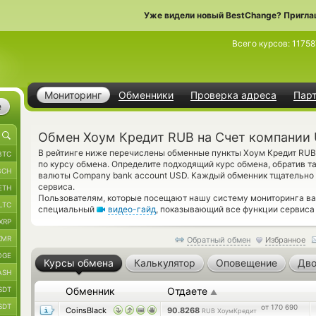
Уже видели новый BestChange? Пригла
Всего курсов:
11758
Мониторинг
Обменники
Проверка адреса
Пар
е
Обмен Хоум Кредит RUB на Счет компании
В рейтинге ниже перечислены обменные пункты Хоум Кредит RU
BTC
по курсу обмена. Определите подходящий курс обмена, обратив т
BCH
валюты Company bank account USD. Каждый обменник тщательно
сервиса.
ETH
Пользователям, которые посещают нашу систему мониторинга ва
LTC
специальный
видео-гайд
, показывающий все функции сервиса
XRP
XMR
Обратный обмен
Избранное
OGE
Курсы обмена
Калькулятор
Оповещение
Дво
ASH
SDT
Обменник
Отдаете
▲
SDT
от 170 690
CoinsBlack
90.8268
RUB ХоумКредит