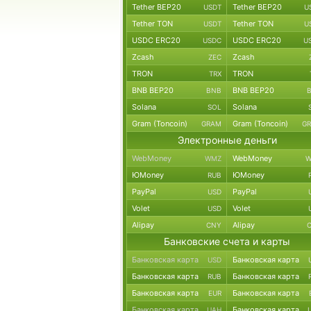
Tether BEP20
Tether BEP20
USDT
U
Tether TON
Tether TON
USDT
U
USDC ERC20
USDC ERC20
USDC
U
Zcash
Zcash
ZEC
TRON
TRON
TRX
BNB BEP20
BNB BEP20
BNB
Solana
Solana
SOL
Gram (Toncoin)
Gram (Toncoin)
GRAM
G
Электронные деньги
WebMoney
WebMoney
WMZ
W
ЮMoney
ЮMoney
RUB
PayPal
PayPal
USD
Volet
Volet
USD
Alipay
Alipay
CNY
Банковские счета и карты
Банковская карта
Банковская карта
USD
Банковская карта
Банковская карта
RUB
Банковская карта
Банковская карта
EUR
Банковская карта
Банковская карта
UAH