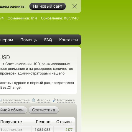
На новый сайт
шаем оценить!
74
Обменников:
614
Обновление:
06:51:46
тнерам
Помощь
FAQ
Контакты
 USD
→
B
Счет компании USD, ранжированные
акже внимание и на резервное количество
 проверен администраторами нашего
лютных курсов в первый раз, представлен
 BestChange.
Несоответствие
История
Настройка
йной обмен
Статистика
Получаете
Резерв
Отзывы
1
1 084 083
2177
USD РасчСчет