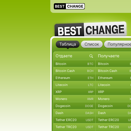
Таблица
Список
Популярно
Bitcoin
Bitcoin
BTC
Bitcoin Cash
Bitcoin Cash
BCH
Ethereum
Ethereum
ETH
Litecoin
Litecoin
LTC
XRP
XRP
XRP
Monero
Monero
XMR
Dogecoin
Dogecoin
DOGE
D
Dash
Dash
DASH
D
Tether ERC20
Tether ERC20
USDT
U
Tether TRC20
Tether TRC20
USDT
U