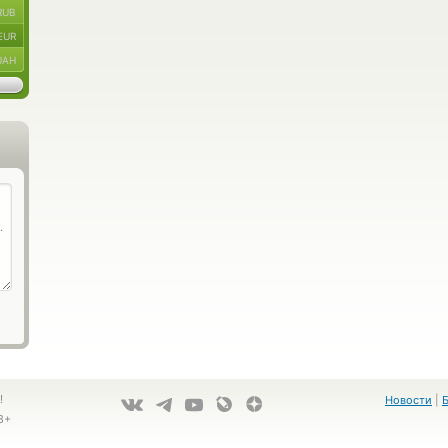
RUB
EUR
UAH
!
Новости
|
8+