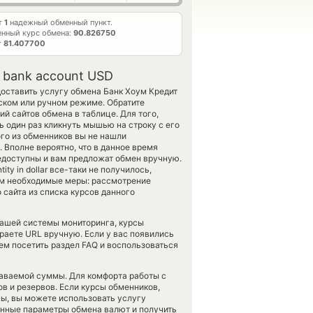
т
1
надежный обменный пункт.
нный курс обмена:
90.826750
т
81.407700
 bank account USD
доставить услугу обмена Банк Хоум Кредит
ском или ручном режиме. Обратите
й сайтов обмена в таблице. Для того,
ь один раз кликнуть мышью на строку с его
ого из обменников вы не нашли
 Вполне вероятно, что в данное время
едоступны и вам предложат обмен вручную.
ity in dollar все-таки не получилось,
ем необходимые меры: рассмотрение
 сайта из списка курсов данного
 нашей системы мониторинга, курсы
аете URL вручную. Если у вас появились
ем посетить раздел FAQ и воспользоваться
даваемой суммы. Для комфорта работы с
в и резервов. Если курсы обменников,
ы, вы можете использовать услугу
енные параметры обмена валют и получить