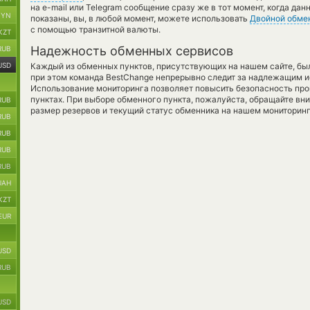
на e-mail или Telegram сообщение сразу же в тот момент, когда дан
BYN
показаны, вы, в любой момент, можете использовать
Двойной обме
с помощью транзитной валюты.
KZT
Надежность обменных сервисов
RUB
USD
Каждый из обменных пунктов, присутствующих на нашем сайте, бы
при этом команда BestChange непрерывно следит за надлежащим и
Использование мониторинга позволяет повысить безопасность пр
пунктах. При выборе обменного пункта, пожалуйста, обращайте вн
RUB
размер резервов и текущий статус обменника на нашем мониторинг
RUB
RUB
RUB
RUB
UAH
KZT
EUR
USD
RUB
USD