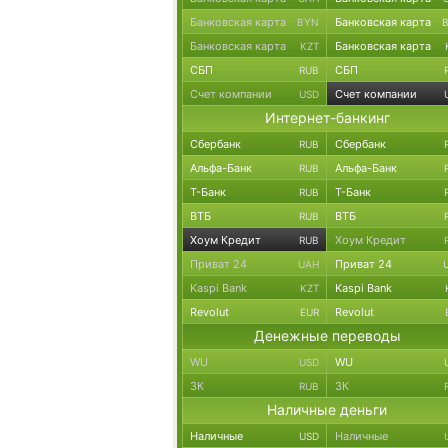
Банковская карта
Банковская карта
BYN
Банковская карта
Банковская карта
KZT
СБП
СБП
RUB
Счет компании
Счет компании
USD
Интернет-банкинг
Сбербанк
Сбербанк
RUB
Альфа-Банк
Альфа-Банк
RUB
Т-Банк
Т-Банк
RUB
ВТБ
ВТБ
RUB
Хоум Кредит
Хоум Кредит
RUB
Приват 24
Приват 24
UAH
Kaspi Bank
Kaspi Bank
KZT
Revolut
Revolut
EUR
Денежные переводы
WU
WU
USD
ЗК
ЗК
RUB
Наличные деньги
Наличные
Наличные
USD