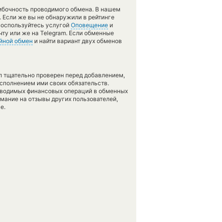
шибочность проводимого обмена. В нашем
. Если же вы не обнаружили в рейтинге
 воспользуйтесь услугой
Оповещение
и
ту или же на Telegram. Если обменные
йной обмен
и найти вариант двух обменов
л тщательно проверен перед добавлением,
сполнением ими своих обязательств.
оводимых финансовых операций в обменных
имание на отзывы других пользователей,
е.