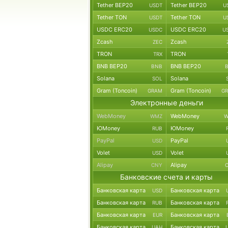
Tether BEP20
Tether BEP20
USDT
U
Tether TON
Tether TON
USDT
U
USDC ERC20
USDC ERC20
USDC
U
Zcash
Zcash
ZEC
TRON
TRON
TRX
BNB BEP20
BNB BEP20
BNB
Solana
Solana
SOL
Gram (Toncoin)
Gram (Toncoin)
GRAM
G
Электронные деньги
WebMoney
WebMoney
WMZ
W
ЮMoney
ЮMoney
RUB
PayPal
PayPal
USD
Volet
Volet
USD
Alipay
Alipay
CNY
Банковские счета и карты
Банковская карта
Банковская карта
USD
Банковская карта
Банковская карта
RUB
Банковская карта
Банковская карта
EUR
Банковская карта
Банковская карта
UAH