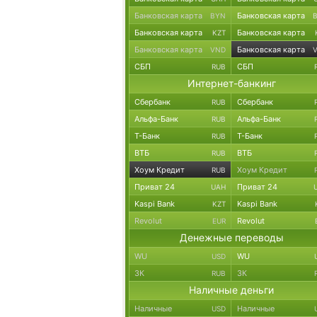
Банковская карта
Банковская карта
BYN
Банковская карта
Банковская карта
KZT
Банковская карта
Банковская карта
VND
СБП
СБП
RUB
Интернет-банкинг
Сбербанк
Сбербанк
RUB
Альфа-Банк
Альфа-Банк
RUB
Т-Банк
Т-Банк
RUB
ВТБ
ВТБ
RUB
Хоум Кредит
Хоум Кредит
RUB
Приват 24
Приват 24
UAH
Kaspi Bank
Kaspi Bank
KZT
Revolut
Revolut
EUR
Денежные переводы
WU
WU
USD
ЗК
ЗК
RUB
Наличные деньги
Наличные
Наличные
USD