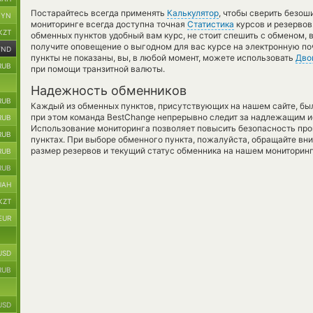
Постарайтесь всегда применять
Калькулятор
, чтобы сверить безо
BYN
мониторинге всегда доступна точная
Статистика
курсов и резервов
KZT
обменных пунктов удобный вам курс, не стоит спешить с обменом,
получите оповещение о выгодном для вас курсе на электронную поч
VND
пункты не показаны, вы, в любой момент, можете использовать
Дво
RUB
при помощи транзитной валюты.
Надежность обменников
RUB
Каждый из обменных пунктов, присутствующих на нашем сайте, бы
при этом команда BestChange непрерывно следит за надлежащим и
RUB
Использование мониторинга позволяет повысить безопасность пр
RUB
пунктах. При выборе обменного пункта, пожалуйста, обращайте вн
размер резервов и текущий статус обменника на нашем мониторинг
RUB
RUB
UAH
KZT
EUR
USD
RUB
USD