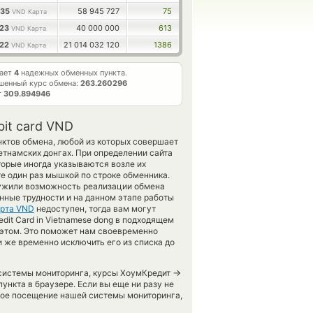
035
58 945 727
75
VND Карта
223
40 000 000
613
VND Карта
222
21 014 032 120
1386
VND Карта
тает
4
надежных обменных пункта.
шенный курс обмена:
263.260296
т
309.894946
bit card VND
нктов обмена, любой из которых совершает
етнамских донгах. При определении сайта
торые иногда указываются возле их
те один раз мышкой по строке обменника.
аружили возможность реализации обмена
енные трудности и на данном этапе работы
арта VND
недоступен, тогда вам могут
dit Card in Vietnamese dong в подходящем
 этом. Это поможет нам своевременно
 же временно исключить его из списка до
→
 системы мониторинга, курсы ХоумКредит
ункта в браузере. Если вы еще ни разу не
вое посещение нашей системы мониторинга,