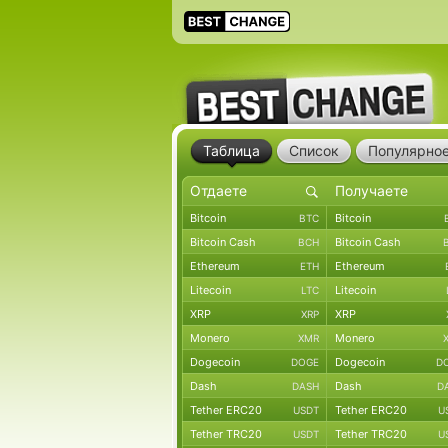
Таблица
Список
Популярно
Bitcoin
Bitcoin
BTC
Bitcoin Cash
Bitcoin Cash
BCH
Ethereum
Ethereum
ETH
Litecoin
Litecoin
LTC
XRP
XRP
XRP
Monero
Monero
XMR
Dogecoin
Dogecoin
DOGE
D
Dash
Dash
DASH
D
Tether ERC20
Tether ERC20
USDT
U
Tether TRC20
Tether TRC20
USDT
U