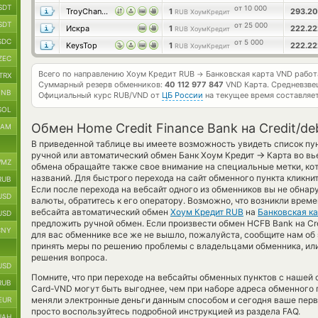
SDT
от 10 000
TroyChange
1
293.2
RUB ХоумКредит
SDT
от 25 000
Искра
1
222.2
RUB ХоумКредит
SDC
от 5 000
KeysTop
1
222.2
RUB ХоумКредит
ZEC
Всего по направлению Хоум Кредит RUB
Банковская карта VND рабо
→
TRX
Суммарный резерв обменников:
40 112 977 847
VND Карта.
Средневзве
BNB
Официальный курс
RUB/VND
от
ЦБ России
на текущее время составляе
SOL
Обмен Home Credit Finance Bank на Credit/de
RAM
В приведенной таблице вы имеете возможность увидеть список пу
→
ручной или автоматический обмен Банк Хоум Кредит
Карта во вь
MZ
обмена обращайте также свое внимание на специальные метки, ко
названий. Для быстрого перехода на сайт обменного пункта кликни
RUB
Если после перехода на вебсайт одного из обменников вы не обн
USD
валюты, обратитесь к его оператору. Возможно, что возникли врем
вебсайта автоматический обмен
Хоум Кредит RUB
на
Банковская к
USD
предложить ручной обмен. Если произвести обмен HCFB Bank на Cre
CNY
для вас обменнике все же не вышло, пожалуйста, сообщите нам об
принять меры по решению проблемы с владельцами обменника, или
решения вопроса.
USD
Помните, что при переходе на вебсайты обменных пунктов с нашей
RUB
Card-VND могут быть выгоднее, чем при наборе адреса обменного п
меняли электронные деньги данным способом и сегодня ваше пер
EUR
просто воспользуйтесь подробной инструкцией из раздела FAQ.
UAH