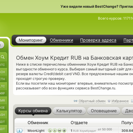
Уже видели новый BestChange? Пригла
Всего курсов:
11711
Мониторинг
Обменники
Проверка адреса
Пар
е
Обмен Хоум Кредит RUB на Банковская кар
Ниже в списке перечислены обменники Хоум Кредит RUB на Банк
BTC
выгодности обменного курса. Выбирая самый выгодный сайт для 
BCH
резерв валюты Credit/debit card VND. Все предложенные нашим 
проходят строгую проверку.
ETH
Если вы посетили наш мониторинг впервые, внимательно посмот
LTC
рассказывает обо всех функциях сервиса BestChange.ru.
XRP
XMR
Обратный обмен
Избранное
OGE
Курсы обмена
Калькулятор
Оповещение
Дво
ASH
SDT
Обменник
Отдаете
Полу
SDT
от 50 000
MoonLight
1
308.6
RUB ХоумКредит