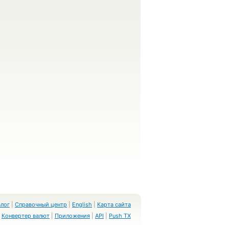
Блог
|
Справочный центр
|
English
|
Карта сайта
Конвертер валют
|
Приложения
|
API
|
Push TX