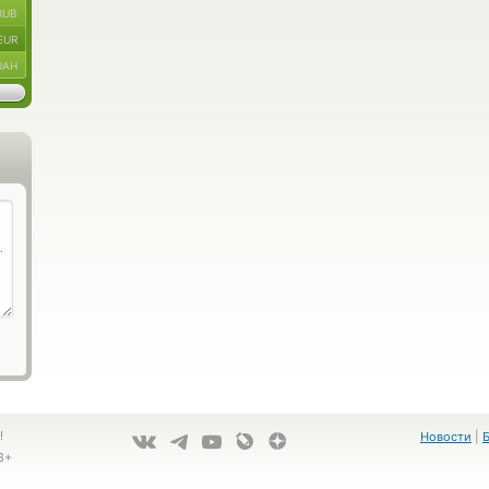
RUB
EUR
UAH
!
Новости
|
8+