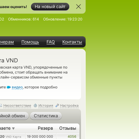
На новый сайт
шаем оценить!
02
Обменников:
614
Обновление:
19:23:20
тнерам
Помощь
FAQ
Контакты
та VND
овская карта VND, упорядоченные по
обмена, стоит обращать внимание на
онлайн-сервисом обменные пункты
рите
видео
, которое подробно
Несоответствие
История
Настройка
йной обмен
Статистика
чаете
Резерв
Отзывы
▼
420
19 000 000 000
4056
VND Карта