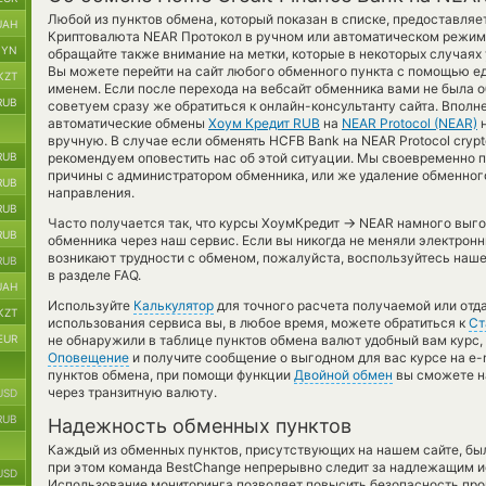
Любой из пунктов обмена, который показан в списке, предоставля
UAH
Криптовалюта NEAR Протокол в ручном или автоматическом режим
BYN
обращайте также внимание на метки, которые в некоторых случаях
Вы можете перейти на сайт любого обменного пункта с помощью ед
KZT
именем. Если после перехода на вебсайт обменника вами не была 
RUB
советуем сразу же обратиться к онлайн-консультанту сайта. Вполн
автоматические обмены
Хоум Кредит RUB
на
NEAR Protocol (NEAR)
н
вручную. В случае если обменять HCFB Bank на NEAR Protocol crypt
RUB
рекомендуем оповестить нас об этой ситуации. Мы своевременно
причины с администратором обменника, или же удаление обменного
RUB
направления.
RUB
→
Часто получается так, что курсы ХоумКредит
NEAR намного выгод
RUB
обменника через наш сервис. Если вы никогда не меняли электрон
возникают трудности с обменом, пожалуйста, воспользуйтесь наш
RUB
в разделе FAQ.
UAH
Используйте
Калькулятор
для точного расчета получаемой или от
KZT
использования сервиса вы, в любое время, можете обратиться к
Ст
EUR
не обнаружили в таблице пунктов обмена валют удобный вам курс,
Оповещение
и получите сообщение о выгодном для вас курсе на e-m
пунктов обмена, при помощи функции
Двойной обмен
вы сможете н
через транзитную валюту.
USD
RUB
Надежность обменных пунктов
Каждый из обменных пунктов, присутствующих на нашем сайте, бы
при этом команда BestChange непрерывно следит за надлежащим и
USD
Использование мониторинга позволяет повысить безопасность пр