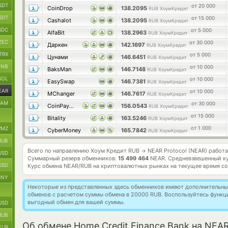
SDT
от 20 000
CoinDrop
138.2095
RUB ХоумКредит
SDT
от 15 000
Cashalot
138.2095
RUB ХоумКредит
SDC
от 5 000
AlfaBit
138.2963
RUB ХоумКредит
ZEC
от 30 000
Даркен
142.1697
RUB ХоумКредит
TRX
от 5 000
Цунами
146.6451
RUB ХоумКредит
BNB
от 10 000
BaksMan
146.7148
RUB ХоумКредит
SOL
от 10 000
EasySwap
146.7381
RUB ХоумКредит
EAR
от 10 000
MChanger
146.7617
RUB ХоумКредит
RAM
от 30 000
CoinPayMaster
156.0543
RUB ХоумКредит
от 15 000
Bitality
163.5246
RUB ХоумКредит
от 1 000
MZ
CyberMoney
165.7842
RUB ХоумКредит
RUB
Всего по направлению Хоум Кредит RUB
NEAR Protocol (NEAR) работ
→
USD
Суммарный резерв обменников:
15 499 464
NEAR.
Средневзвешенный к
USD
Курс обмена
NEAR/RUB
на криптовалютных рынках на текущее время с
CNY
Некоторые из представленных здесь обменников имеют дополнительные
обменов с расчетом суммы обмена в 20000 RUB. Воспользуйтесь функ
выгодный обмен для вашей суммы.
USD
RUB
Об обмене Home Credit Finance Bank на NEAR
EUR