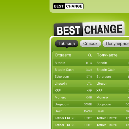
Таблица
Список
Популярно
Bitcoin
Bitcoin
BTC
Bitcoin Cash
Bitcoin Cash
BCH
Ethereum
Ethereum
ETH
Litecoin
Litecoin
LTC
XRP
XRP
XRP
Monero
Monero
XMR
Dogecoin
Dogecoin
DOGE
D
Dash
Dash
DASH
D
Tether ERC20
Tether ERC20
USDT
U
Tether TRC20
Tether TRC20
USDT
U