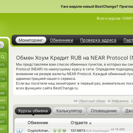
Уже видели новый BestChange? Пригла
Всего курсов:
10697
Мониторинг
Обменники
Проверка адреса
Пар
е
Обмен Хоум Кредит RUB на NEAR Protocol 
Мы представляем вам список обменных пунктов, в которых вы с
BTC
Protocol (NEAR) по наилучшему курсу в сети. Определяя подходя
BCH
внимание на резерв валюты NEAR Protocol. Каждый обменный пун
администрацией нашего сервиса.
ETH
Если вы посетили наш мониторинг в первый раз, внимательно по
LTC
всех функциях сайта BestChange.ru.
XRP
XMR
Обратный обмен
Избранное
OGE
Курсы обмена
Калькулятор
Оповещение
Дво
ASH
SDT
Обменник
Отдаете
▲
SDT
от 15 000
CryptoXchange
137.9973
RUB ХоумКредит