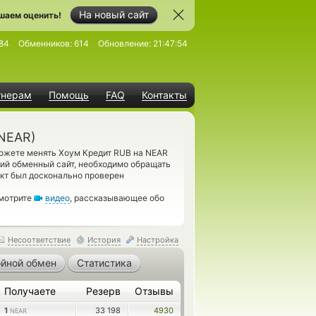
На новый сайт
шаем оценить!
84
Обменников:
614
Обновление:
21:47:54
тнерам
Помощь
FAQ
Контакты
(NEAR)
можете менять Хоум Кредит RUB на NEAR
щий обменный сайт, необходимо обращать
кт был досконально проверен
смотрите
видео
, рассказывающее обо
Несоответствие
История
Настройка
йной обмен
Статистика
Получаете
Резерв
Отзывы
1
33 198
4930
NEAR