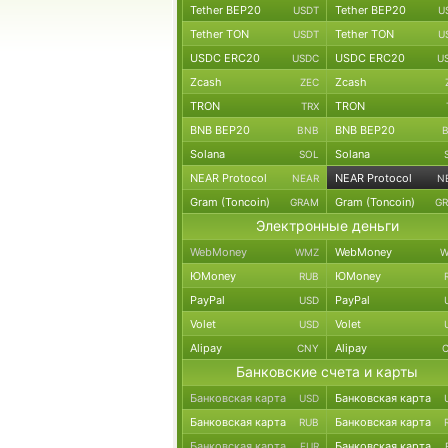
Tether BEP20
Tether BEP20
USDT
U
Tether TON
Tether TON
USDT
U
USDC ERC20
USDC ERC20
USDC
U
Zcash
Zcash
ZEC
TRON
TRON
TRX
BNB BEP20
BNB BEP20
BNB
Solana
Solana
SOL
NEAR Protocol
NEAR Protocol
NEAR
N
Gram (Toncoin)
Gram (Toncoin)
GRAM
G
Электронные деньги
WebMoney
WebMoney
WMZ
W
ЮMoney
ЮMoney
RUB
PayPal
PayPal
USD
Volet
Volet
USD
Alipay
Alipay
CNY
Банковские счета и карты
Банковская карта
Банковская карта
USD
Банковская карта
Банковская карта
RUB
Банковская карта
Банковская карта
EUR