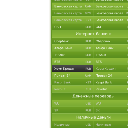
Банковская карта
Банковская карта
UAH
Банковская карта
Банковская карта
BYN
Банковская карта
Банковская карта
KZT
СБП
СБП
RUB
Интернет-банкинг
Сбербанк
Сбербанк
RUB
Альфа-Банк
Альфа-Банк
RUB
Т-Банк
Т-Банк
RUB
ВТБ
ВТБ
RUB
Хоум Кредит
Хоум Кредит
RUB
Приват 24
Приват 24
UAH
Kaspi Bank
Kaspi Bank
KZT
Revolut
Revolut
EUR
Денежные переводы
WU
WU
USD
ЗК
ЗК
RUB
Наличные деньги
Наличные
Наличные
USD