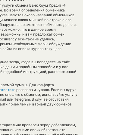
→
ет услуги обмена Банк Хоум Кредит
е. Во время определения обменника
 указываются около названий обменников.
иничного клика мышкой по строке с его
обнаружена возможность обменять деньги,
е возможно, что в данное время
евозможны и вам предложат обмен
ocurrency все-таки не удалось,
 примем необходимые меры: обсуждение
 сайта из списка курсов текущего
нее тогда, когда вы попадаете на сайт
ные деньги подобным способом и у вас
ей подробной инструкцией, расположенной
даваемой суммы. Для комфорта
атистике
резервов и курсов. Если вы вдруг
 не спешите с обменом, используйте услугу
ail или Telegram. В случае отсутствия
айти приемлемый вариант двух обменов
л тщательно проверен перед добавлением,
сполнением ими своих обязательств.
оводимых финансовых операций в обменных