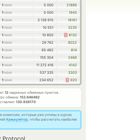
1
5 000
21886
NEAR
1
5 000
1945
NEAR
1
3 139 915
18161
NEAR
1
10 551
3235
NEAR
1
10 850
1
8132
NEAR
1
29 762
8022
NEAR
1
65 482
814
NEAR
1
155 304
2466
NEAR
1
11 272 416
4142
NEAR
1
537 335
3303
NEAR
1
234 652
1
920
NEAR
ает
12
надежных обменных пунктов.
урс обмена:
152.646482
оставляет
130.938170
 комиссии, которые уже учтены в курсах
цией
Калькулятор
, чтобы рассчитать наиболее
 Protocol