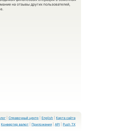
имание на отзывы других пользователей,
е.
Блог
|
Справочный центр
|
English
|
Карта сайта
Конвертер валют
|
Приложения
|
API
|
Push TX