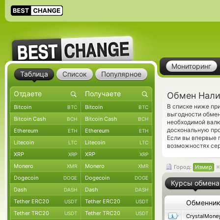
Мониторинг
Таблица
Список
Популярное
Обмен Нали
В списке ниже п
Bitcoin
Bitcoin
BTC
BTC
выгодности обмен
Bitcoin Cash
Bitcoin Cash
BCH
BCH
необходимой вал
доскональную про
Ethereum
Ethereum
ETH
ETH
Если вы впервые 
Litecoin
Litecoin
LTC
LTC
возможностях сер
XRP
XRP
XRP
XRP
Monero
Monero
XMR
XMR
Город:
Измир
Dogecoin
Dogecoin
DOGE
DOGE
Курсы обмена
Dash
Dash
DASH
DASH
Tether ERC20
Tether ERC20
USDT
USDT
Обменни
Tether TRC20
Tether TRC20
USDT
USDT
CrystalMone