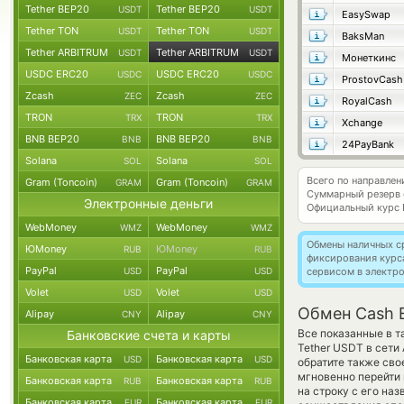
Tether BEP20
Tether BEP20
USDT
USDT
EasySwap
Tether TON
Tether TON
USDT
USDT
BaksMan
Tether ARBITRUM
Tether ARBITRUM
USDT
USDT
Монеткинс
USDC ERC20
USDC ERC20
USDC
USDC
ProstovCash
Zcash
Zcash
ZEC
ZEC
RoyalCash
TRON
TRON
TRX
TRX
Xchange
BNB BEP20
BNB BEP20
BNB
BNB
24PayBank
Solana
Solana
SOL
SOL
Всего по направле
Gram (Toncoin)
Gram (Toncoin)
GRAM
GRAM
Суммарный резерв
Электронные деньги
Официальный курс
WebMoney
WebMoney
WMZ
WMZ
Обмены наличных с
ЮMoney
ЮMoney
RUB
RUB
фиксирования курс
PayPal
PayPal
USD
USD
сервисом в электр
Volet
Volet
USD
USD
Обмен Cash 
Alipay
Alipay
CNY
CNY
Все показанные в т
Банковские счета и карты
Tether USDT в сети
Банковская карта
Банковская карта
USD
USD
обратите также сво
мгновенно перейти 
Банковская карта
Банковская карта
RUB
RUB
на строку с его на
Банковская карта
Банковская карта
EUR
EUR