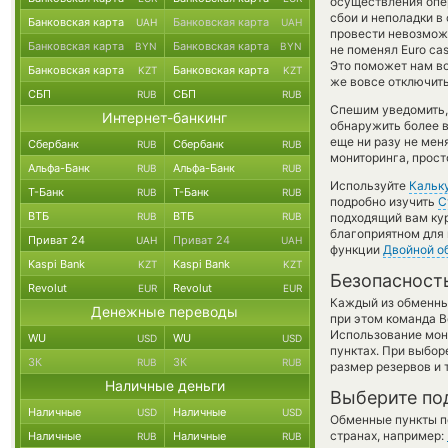
осуществления опер
сбои и неполадки в
Банковская карта
Банковская карта
UAH
UAH
провести невозможн
Банковская карта
Банковская карта
BYN
BYN
не поменял Euro cas
Это поможет нам в
Банковская карта
Банковская карта
KZT
KZT
же вовсе отключить
СБП
СБП
RUB
RUB
Спешим уведомить,
Интернет-банкинг
обнаружить более 
еще ни разу не мен
Сбербанк
Сбербанк
RUB
RUB
мониторинга, прост
Альфа-Банк
Альфа-Банк
RUB
RUB
Используйте
Кальк
Т-Банк
Т-Банк
RUB
RUB
подробно изучить
С
ВТБ
ВТБ
RUB
RUB
подходящий вам кур
благоприятном для 
Приват 24
Приват 24
UAH
UAH
функции
Двойной о
Kaspi Bank
Kaspi Bank
KZT
KZT
Безопасност
Revolut
Revolut
EUR
EUR
Каждый из обменны
Денежные переводы
при этом команда 
Использование мон
WU
WU
USD
USD
пунктах. При выбор
ЗК
ЗК
RUB
RUB
размер резервов и 
Наличные деньги
Выберите по
Наличные
Наличные
USD
USD
Обменные пункты по
странах, например:
Наличные
Наличные
RUB
RUB