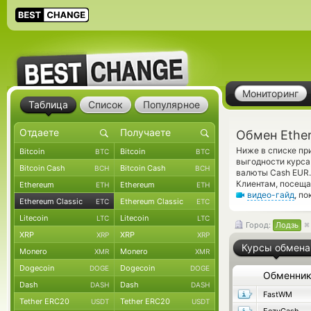
Мониторинг
Таблица
Список
Популярное
Обмен Ether
Ниже в списке пр
Bitcoin
Bitcoin
BTC
BTC
выгодности курса
Bitcoin Cash
Bitcoin Cash
BCH
BCH
валюты Cash EUR.
Клиентам, посеща
Ethereum
Ethereum
ETH
ETH
видео-гайд
, п
Ethereum Classic
Ethereum Classic
ETC
ETC
Litecoin
Litecoin
LTC
LTC
Город:
Лодзь
XRP
XRP
XRP
XRP
Курсы обмена
Monero
Monero
XMR
XMR
Dogecoin
Dogecoin
DOGE
DOGE
Обменни
Dash
Dash
DASH
DASH
FastWM
Tether ERC20
Tether ERC20
USDT
USDT