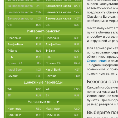
онлайн-консультант
Банковская карта
Банковская карта
UAH
UAH
автоматические о
Банковская карта
Банковская карта
предложить обмен в
BYN
BYN
Classic на Euro ca
Банковская карта
Банковская карта
KZT
KZT
необходимые меры:
СБП
СБП
RUB
RUB
Часто получается т
Интернет-банкинг
пункта обмена валю
способом и сегодня
Сбербанк
Сбербанк
RUB
RUB
инструкцией из раз
Альфа-Банк
Альфа-Банк
RUB
RUB
Для верного расчет
Т-Банк
Т-Банк
RUB
RUB
использования серв
обменников, предо
ВТБ
ВТБ
RUB
RUB
Оповещение
, с по
Приват 24
Приват 24
UAH
UAH
Telegram информаци
обменников, с пом
Kaspi Bank
Kaspi Bank
KZT
KZT
транзитную валюту
Revolut
Revolut
EUR
EUR
Безопасност
Денежные переводы
Каждый из обменны
WU
WU
USD
USD
при этом команда 
ЗК
ЗК
RUB
RUB
Использование мон
пунктах. При выбор
Наличные деньги
размер резервов и 
Наличные
Наличные
USD
USD
Выберите по
Наличные
Наличные
RUB
RUB