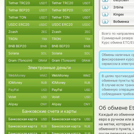
EezyCash
Tether TRC20
Tether TRC20
USDT
USDT
2rbina
Tether BEP20
Tether BEP20
USDT
USDT
Kingex
Tether TON
Tether TON
USDT
USDT
Вобменка
USDC ERC20
USDC ERC20
USDC
USDC
Zcash
Zcash
ZEC
ZEC
Всего по направлен
Суммарный резерв
TRON
TRON
TRX
TRX
Курс обмена
ETC/E
BNB BEP20
BNB BEP20
BNB
BNB
Solana
Solana
SOL
SOL
Обмены наличных с
фиксирования курс
Gram (Toncoin)
Gram (Toncoin)
GRAM
GRAM
сервисом в электр
Электронные деньги
WebMoney
WebMoney
WMZ
WMZ
В целях противоде
обменные пункты п
ЮMoney
ЮMoney
RUB
RUB
В случае если тра
обменную операци
PayPal
PayPal
USD
USD
соблюдения требов
Volet
Volet
USD
USD
Alipay
Alipay
CNY
CNY
Об обмене Et
Банковские счета и карты
Каждый из обменник
Банковская карта
Банковская карта
евро в ручном или 
USD
USD
на метки, которые 
Банковская карта
Банковская карта
RUB
RUB
обменного пункта, 
Банковская карта
Банковская карта
после перехода на 
EUR
EUR