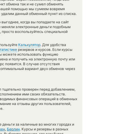
кт обмена так и не сумел обменять
 с вашей помощью мы сумеем вовремя
 удалим данный обменный пункт из списка.
выгоднее, когда вы попадаете на сайт
не меняли электронные деньги подобным
, просто воспользуйтесь специальной
спользуйте
Калькулятор
. Для удобства
татистике
резервов и курсов. Если курсы
вы можете использовать функцию
ена и получить на электронную почту или
рс появится. В случае отсутствия
оптимальный вариант двух обменов через
л тщательно проверен перед добавлением,
сполнением ими своих обязательств.
оводимых финансовых операций в обменных
имание на отзывы других пользователей,
е.
 деньги за наличные во многих городах и
хен
,
Берлин
. Курсы и резервы в разных
а. Выберите локацию, где вам будет