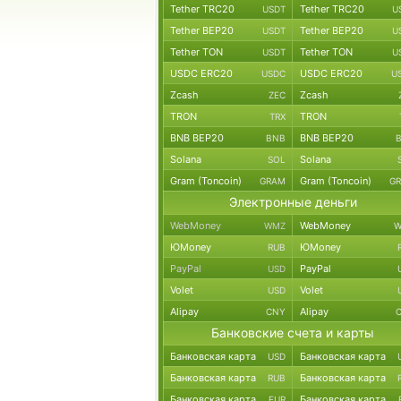
Tether TRC20
Tether TRC20
USDT
U
Tether BEP20
Tether BEP20
USDT
U
Tether TON
Tether TON
USDT
U
USDC ERC20
USDC ERC20
USDC
U
Zcash
Zcash
ZEC
TRON
TRON
TRX
BNB BEP20
BNB BEP20
BNB
Solana
Solana
SOL
Gram (Toncoin)
Gram (Toncoin)
GRAM
G
Электронные деньги
WebMoney
WebMoney
WMZ
W
ЮMoney
ЮMoney
RUB
PayPal
PayPal
USD
Volet
Volet
USD
Alipay
Alipay
CNY
Банковские счета и карты
Банковская карта
Банковская карта
USD
Банковская карта
Банковская карта
RUB
Банковская карта
Банковская карта
EUR