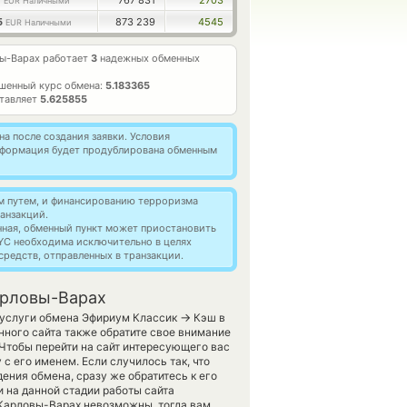
7
767 831
2703
EUR Наличными
5
873 239
4545
EUR Наличными
ы-Варах работает
3
надежных обменных
шенный курс обмена:
5.183365
ставляет
5.625855
а после создания заявки. Условия
информация будет продублирована обменным
м путем, и финансированию терроризма
анзакций.
нная, обменный пункт может приостановить
YC необходима исключительно в целях
редств, отправленных в транзакции.
Карловы-Варах
→
т услуги обмена Эфириум Классик
Кэш в
ного сайта также обратите свое внимание
. Чтобы перейти на сайт интересующего вас
с его именем. Если случилось так, что
ения обмена, сразу же обратитесь к его
и на данной стадии работы сайта
Карловы-Варах невозможны, тогда вам