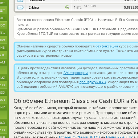
Вобменка
1
5.18331
ETC
SDT
от 1 949
2rbina
1
5.18326
ETC
SDT
SDT
Всего по направлению Ethereum Classic (ETC)
Наличные EUR в Карлов
→
пункта.
SDC
Суммарный резерв обменников:
3 641 070
EUR Наличными.
Средневзве
ZEC
Курс обмена
ETC/EUR
на криптовалютных рынках на текущее время со
TRX
Обмены наличных средств обычно проводятся
без фиксации
курса обмен
BNB
фиксирования курса смотрите на сайте обменного пункта. Также эта 
SOL
сервисом в электронном письме.
RAM
В целях противодействия легализации доходов, полученных преступны
обменные пункты проводят
AML-проверки
поступающих от клиентов тр
В случае если транзакция будет идентифицирована как высокорискова
MZ
обменную операцию для проведения
процедуры KYC
. Информация по K
RUB
соблюдения требований AML/KYC для последующего разблокирования с
USD
Об обмене Ethereum Classic на Cash EUR в 
USD
CNY
Каждый из обменников, который показан в таблице, предоставляе
евро в ручном или автоматическом режиме. При определении обмен
на метки, которые в некоторых случаях указаны возле их названий
обменного пункта, надо всего лишь раз кликнуть мышью на строчку 
USD
после перехода на сайт-обменник вы не нашли возможности провед
RUB
онлайн-консультанту. Вероятно, что возникли некоторые трудности 
автоматические обмены
Ethereum Classic (ETC)
на
Наличные EUR
в 
EUR