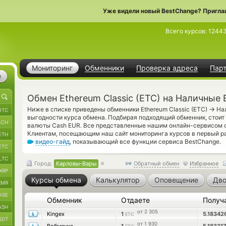
Уже видели новый BestChange? Пригла
Всего курсов:
1244
Мониторинг
Обменники
Проверка адреса
Пар
е
Обмен Ethereum Classic (ETC) на Наличные
→
Ниже в списке приведены обменники Ethereum Classic (ETC)
Нал
BTC
выгодности курса обмена. Подбирая подходящий обменник, стоит
BCH
валюты Cash EUR. Все представленные нашим онлайн-сервисом 
Клиентам, посещающим наш сайт мониторинга курсов в первый р
ETH
видео-гайд
, показывающий все функции сервиса BestChange.
ETC
LTC
Город:
Карловы-Вары
Обратный обмен
Избранное
XRP
Курсы обмена
Калькулятор
Оповещение
Дво
XMR
OGE
Обменник
Отдаете
Получ
ASH
от 2 305
Kingex
1
5.18342
ETC
SDT
от 1 930