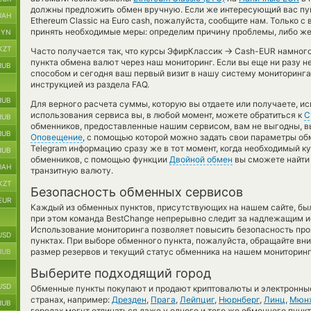
должны предложить обмен вручную. Если же интересующий вас пун
UAH
Ethereum Classic на Euro cash, пожалуйста, сообщите нам. Только
принять необходимые меры: определим причину проблемы, либо же
BYN
KZT
→
Часто получается так, что курсы ЭфирКлассик
Cash-EUR намного 
пункта обмена валют через наш мониторинг. Если вы еще ни разу 
RUB
способом и сегодня ваш первый визит в нашу систему мониторинга
инструкцией из раздела FAQ.
RUB
Для верного расчета суммы, которую вы отдаете или получаете, и
использования сервиса вы, в любой момент, можете обратиться к
С
RUB
обменников, предоставленные нашим сервисом, вам не выгодны, 
RUB
Оповещение
, с помощью которой можно задать свои параметры обм
Telegram информацию сразу же в тот момент, когда необходимый ку
RUB
обменников, с помощью функции
Двойной обмен
вы сможете найти 
UAH
транзитную валюту.
KZT
Безопасность обменных сервисов
EUR
Каждый из обменных пунктов, присутствующих на нашем сайте, бы
при этом команда BestChange непрерывно следит за надлежащим и
Использование мониторинга позволяет повысить безопасность пр
USD
пунктах. При выборе обменного пункта, пожалуйста, обращайте вн
размер резервов и текущий статус обменника на нашем мониторинг
RUB
Выберите подходящий город
USD
Обменные пункты покупают и продают криптовалюты и электронные
странах, например:
Дрезден
,
Прага
,
Лейпциг
,
Нюрнберг
,
Линц
,
Мюн
RUB
городах могут отличаться даже у одного и того же обменного пункт