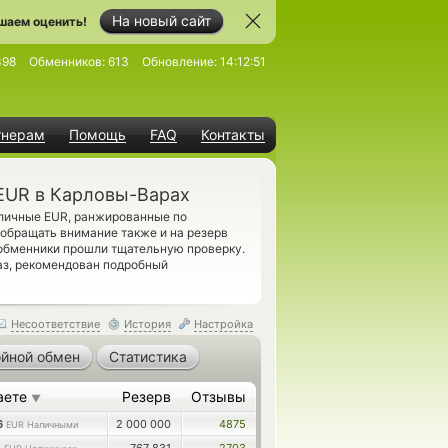
На новый сайт
шаем оценить!
398
Обменников:
613
Обновление:
14:12:51
тнерам
Помощь
FAQ
Контакты
 EUR в Карловы-Варах
ичные EUR, ранжированные по
 обращать внимание также и на резерв
обменники прошли тщательную проверку.
аз, рекомендован подробный
Несоответствие
История
Настройка
йной обмен
Статистика
аете
Резерв
Отзывы
▼
6
2 000 000
4875
EUR Наличными