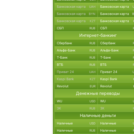
Банковская карта
Банковская карта
UAH
Банковская карта
Банковская карта
BYN
Банковская карта
Банковская карта
KZT
СБП
СБП
RUB
Интернет-банкинг
Сбербанк
Сбербанк
RUB
Альфа-Банк
Альфа-Банк
RUB
Т-Банк
Т-Банк
RUB
ВТБ
ВТБ
RUB
Приват 24
Приват 24
UAH
Kaspi Bank
Kaspi Bank
KZT
Revolut
Revolut
EUR
Денежные переводы
WU
WU
USD
ЗК
ЗК
RUB
Наличные деньги
Наличные
Наличные
USD
Наличные
Наличные
RUB