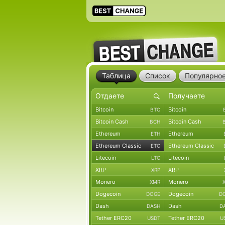
Таблица
Список
Популярно
Bitcoin
Bitcoin
BTC
Bitcoin Cash
Bitcoin Cash
BCH
Ethereum
Ethereum
ETH
Ethereum Classic
Ethereum Classic
ETC
Litecoin
Litecoin
LTC
XRP
XRP
XRP
Monero
Monero
XMR
Dogecoin
Dogecoin
DOGE
D
Dash
Dash
DASH
D
Tether ERC20
Tether ERC20
USDT
U