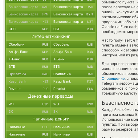
обменного пункта, 
Банковская карта
Банковская карта
после перехода на 
UAH
UAH
онлайн-консультант
Банковская карта
Банковская карта
BYN
BYN
автоматические о
Банковская карта
Банковская карта
предложить обмен в
KZT
KZT
Classic на Euro ca
СБП
СБП
RUB
RUB
необходимые меры:
Интернет-банкинг
Часто получается т
Сбербанк
Сбербанк
RUB
RUB
пункта обмена валю
способом и сегодня
Альфа-Банк
Альфа-Банк
RUB
RUB
инструкцией из раз
Т-Банк
Т-Банк
RUB
RUB
Для верного расчет
ВТБ
ВТБ
RUB
RUB
использования серв
обменников, предо
Приват 24
Приват 24
UAH
UAH
Оповещение
, с по
Kaspi Bank
Kaspi Bank
KZT
KZT
Telegram информаци
обменников, с пом
Revolut
Revolut
EUR
EUR
транзитную валюту
Денежные переводы
Безопасност
WU
WU
USD
USD
Каждый из обменны
ЗК
ЗК
RUB
RUB
при этом команда 
Наличные деньги
Использование мон
пунктах. При выбор
Наличные
Наличные
USD
USD
размер резервов и 
Наличные
Наличные
RUB
RUB