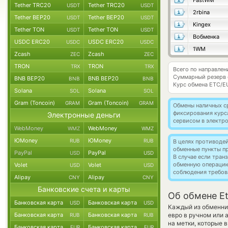
FastWM
Tether TRC20
Tether TRC20
USDT
USDT
2rbina
Tether BEP20
Tether BEP20
USDT
USDT
Kingex
Tether TON
Tether TON
USDT
USDT
Вобменка
USDC ERC20
USDC ERC20
USDC
USDC
1WM
Zcash
Zcash
ZEC
ZEC
TRON
TRON
TRX
TRX
Всего по направлен
Суммарный резерв
BNB BEP20
BNB BEP20
BNB
BNB
Курс обмена
ETC/E
Solana
Solana
SOL
SOL
Gram (Toncoin)
Gram (Toncoin)
GRAM
GRAM
Обмены наличных с
фиксирования курс
Электронные деньги
сервисом в электр
WebMoney
WebMoney
WMZ
WMZ
ЮMoney
ЮMoney
RUB
RUB
В целях противоде
обменные пункты п
PayPal
PayPal
USD
USD
В случае если тра
обменную операци
Volet
Volet
USD
USD
соблюдения требов
Alipay
Alipay
CNY
CNY
Банковские счета и карты
Об обмене Et
Банковская карта
Банковская карта
USD
USD
Каждый из обменник
Банковская карта
Банковская карта
евро в ручном или 
RUB
RUB
на метки, которые 
Банковская карта
Банковская карта
EUR
EUR