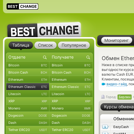
Мониторинг
Таблица
Список
Популярное
Обмен Ether
Ниже в списке пр
Bitcoin
Bitcoin
BTC
BTC
выгодности курса
Bitcoin Cash
Bitcoin Cash
BCH
BCH
валюты Cash EUR.
Клиентам, посеща
Ethereum
Ethereum
ETH
ETH
видео-гайд
, п
Ethereum Classic
Ethereum Classic
ETC
ETC
Litecoin
Litecoin
LTC
LTC
Город:
Берлин
XRP
XRP
XRP
XRP
Курсы обмена
Monero
Monero
XMR
XMR
Dogecoin
Dogecoin
DOGE
DOGE
Обменни
Dash
Dash
DASH
DASH
EezyCash
Tether ERC20
Tether ERC20
USDT
USDT