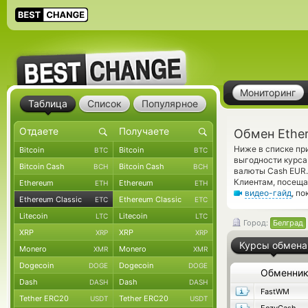
Мониторинг
Таблица
Список
Популярное
Обмен Ether
Ниже в списке пр
Bitcoin
Bitcoin
BTC
BTC
выгодности курса
Bitcoin Cash
Bitcoin Cash
BCH
BCH
валюты Cash EUR.
Клиентам, посеща
Ethereum
Ethereum
ETH
ETH
видео-гайд
, п
Ethereum Classic
Ethereum Classic
ETC
ETC
Litecoin
Litecoin
LTC
LTC
Город:
Белград
XRP
XRP
XRP
XRP
Курсы обмена
Monero
Monero
XMR
XMR
Dogecoin
Dogecoin
DOGE
DOGE
Обменни
Dash
Dash
DASH
DASH
FastWM
Tether ERC20
Tether ERC20
USDT
USDT