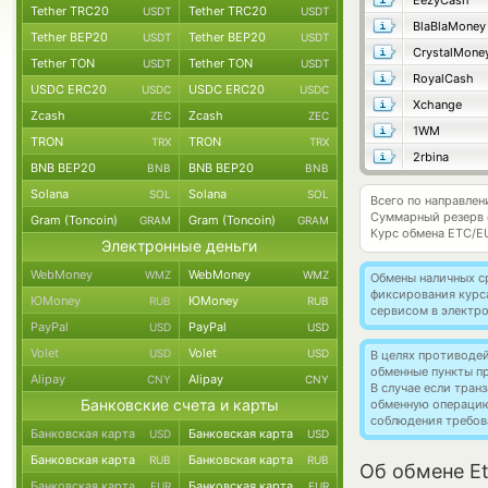
EezyCash
Tether TRC20
Tether TRC20
USDT
USDT
BlaBlaMoney
Tether BEP20
Tether BEP20
USDT
USDT
CrystalMone
Tether TON
Tether TON
USDT
USDT
RoyalCash
USDC ERC20
USDC ERC20
USDC
USDC
Xchange
Zcash
Zcash
ZEC
ZEC
1WM
TRON
TRON
TRX
TRX
2rbina
BNB BEP20
BNB BEP20
BNB
BNB
Solana
Solana
SOL
SOL
Всего по направлен
Суммарный резерв
Gram (Toncoin)
Gram (Toncoin)
GRAM
GRAM
Курс обмена
ETC/E
Электронные деньги
WebMoney
WebMoney
WMZ
WMZ
Обмены наличных с
фиксирования курс
ЮMoney
ЮMoney
RUB
RUB
сервисом в электр
PayPal
PayPal
USD
USD
Volet
Volet
USD
USD
В целях противоде
обменные пункты п
Alipay
Alipay
CNY
CNY
В случае если тра
Банковские счета и карты
обменную операци
соблюдения требов
Банковская карта
Банковская карта
USD
USD
Банковская карта
Банковская карта
RUB
RUB
Об обмене Et
Банковская карта
Банковская карта
EUR
EUR