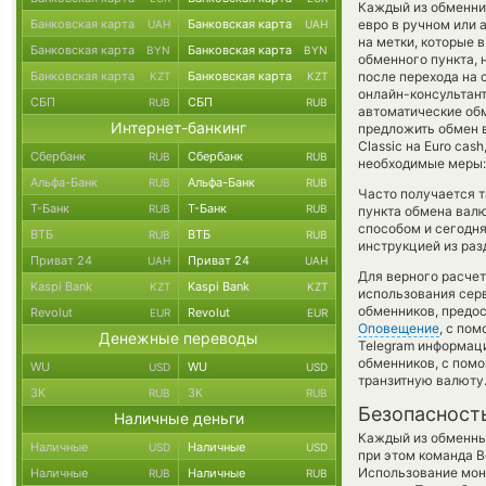
Каждый из обменник
Банковская карта
Банковская карта
евро в ручном или 
UAH
UAH
на метки, которые 
Банковская карта
Банковская карта
BYN
BYN
обменного пункта, 
Банковская карта
Банковская карта
после перехода на 
KZT
KZT
онлайн-консультант
СБП
СБП
RUB
RUB
автоматические о
Интернет-банкинг
предложить обмен в
Classic на Euro ca
Сбербанк
Сбербанк
RUB
RUB
необходимые меры:
Альфа-Банк
Альфа-Банк
RUB
RUB
Часто получается т
Т-Банк
Т-Банк
RUB
RUB
пункта обмена валю
способом и сегодня
ВТБ
ВТБ
RUB
RUB
инструкцией из раз
Приват 24
Приват 24
UAH
UAH
Для верного расчет
Kaspi Bank
Kaspi Bank
KZT
KZT
использования серв
обменников, предо
Revolut
Revolut
EUR
EUR
Оповещение
, с по
Денежные переводы
Telegram информаци
обменников, с пом
WU
WU
USD
USD
транзитную валюту
ЗК
ЗК
RUB
RUB
Безопасност
Наличные деньги
Каждый из обменны
Наличные
Наличные
USD
USD
при этом команда 
Использование мон
Наличные
Наличные
RUB
RUB