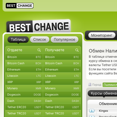
Мониторинг
Таблица
Список
Популярное
Обмен Нали
В таблице отмеч
Bitcoin
Bitcoin
BTC
BTC
курсу обмена в с
Bitcoin Cash
Bitcoin Cash
BCH
BCH
валюты Tether US
Если вы посетили
Ethereum
Ethereum
ETH
ETH
функциях сайта Be
Litecoin
Litecoin
LTC
LTC
XRP
XRP
XRP
XRP
Город:
Пшемысл
Monero
Monero
XMR
XMR
Курсы обмена
Dogecoin
Dogecoin
DOGE
DOGE
Dash
Dash
DASH
DASH
Обменни
Tether ERC20
Tether ERC20
USDT
USDT
Kingex
Tether TRC20
Tether TRC20
USDT
USDT