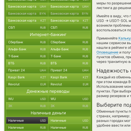
меры по разрешени
Банковская карта
Банковская карта
UAH
UAH
листинга до решен
Банковская карта
Банковская карта
BYN
BYN
Имейте в виду, что
→
Банковская карта
Банковская карта
USD
USDT-SOL мо
KZT
KZT
возникли проблемы 
СБП
СБП
RUB
RUB
воспользоваться п
Интернет-банкинг
Применяйте
Кальку
Сбербанк
Сбербанк
RUB
RUB
нашим сервисом вы,
нашли в рейтинге о
Альфа-Банк
Альфа-Банк
RUB
RUB
Оповещение
и полу
Т-Банк
Т-Банк
RUB
RUB
пунктов обмена, п
через транзитную в
ВТБ
ВТБ
RUB
RUB
Надежность 
Приват 24
Приват 24
UAH
UAH
Каждый из обменны
Kaspi Bank
Kaspi Bank
KZT
KZT
при этом команда 
Revolut
Revolut
EUR
EUR
Использование мон
Денежные переводы
пунктах. При выбор
размер резервов и 
WU
WU
USD
USD
Выберите по
ЗК
ЗК
RUB
RUB
Обменные пункты по
Наличные деньги
странах, например:
Наличные
Наличные
разных городах мог
USD
USD
удобнее ввести или
Наличные
Наличные
RUB
RUB