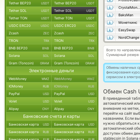
ProstovCash
Tether BEP20
Tether BEP20
USDT
USDT
CrystalMoney
Tether SOL
Tether SOL
USDT
USDT
BaksMan
Tether TON
Tether TON
USDT
USDT
Монеткинс
USDC ERC20
USDC ERC20
USDC
USDC
EasySwap
Zcash
Zcash
ZEC
ZEC
NordChange
TRON
TRON
TRX
TRX
BNB BEP20
BNB BEP20
BNB
BNB
Всего по направле
Суммарный резерв
Solana
Solana
SOL
SOL
Gram (Toncoin)
Gram (Toncoin)
GRAM
GRAM
Обмены наличных с
Электронные деньги
фиксирования курс
сервисом в электр
WebMoney
WebMoney
WMZ
WMZ
ЮMoney
ЮMoney
RUB
RUB
Обмен Cash 
PayPal
PayPal
USD
USD
В приведенной табл
Volet
Volet
USD
USD
автоматический ил
внимание на метки,
Alipay
Alipay
CNY
CNY
перейти на сайт вы
Банковские счета и карты
названием. Если вы
нужно обратиться к
Банковская карта
Банковская карта
USD
USD
автоматический о
Банковская карта
Банковская карта
RUB
RUB
доступен обмен ден
stablecoin in Solan
Банковская карта
Банковская карта
EUR
EUR