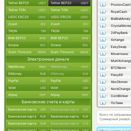
Tether BEP20
Tether BEP20
USDT
USDT
ProstovCash
Tether TON
Tether TON
USDT
USDT
RoyalCash
USDC ERC20
USDC ERC20
USDC
USDC
BlaBlaMoney
Zcash
Zcash
ZEC
ZEC
CrystalMone
TRON
TRON
TRX
TRX
24PayBank
BNB BEP20
BNB BEP20
BNB
BNB
Xchange
Solana
Solana
SOL
SOL
EasySwap
Gram (Toncoin)
Gram (Toncoin)
GRAM
GRAM
Монеткинс
Электронные деньги
MultiXchang
WebMoney
WebMoney
WMZ
WMZ
BTCWorm
ЮMoney
ЮMoney
RUB
RUB
Flexy69
PayPal
PayPal
USD
USD
AbcObmen
Volet
Volet
USD
USD
NordChange
Alipay
Alipay
CNY
CNY
CoinBlinker
Банковские счета и карты
ПоТеме
Банковская карта
Банковская карта
USD
USD
Всего по направле
Банковская карта
Банковская карта
RUB
RUB
Суммарный резерв
Банковская карта
Банковская карта
EUR
EUR
Банковская карта
Банковская карта
UAH
UAH