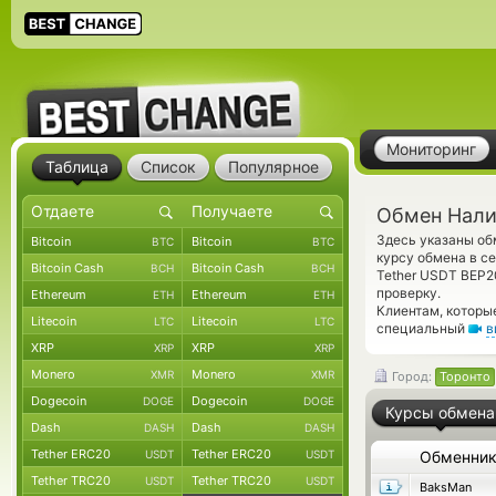
Мониторинг
Таблица
Список
Популярное
Обмен Нали
Здесь указаны о
Bitcoin
Bitcoin
BTC
BTC
курсу обмена в с
Bitcoin Cash
Bitcoin Cash
BCH
BCH
Tether USDT BEP
проверку.
Ethereum
Ethereum
ETH
ETH
Клиентам, которы
Litecoin
Litecoin
LTC
LTC
специальный
в
XRP
XRP
XRP
XRP
Monero
Monero
XMR
XMR
Город:
Торонто
Dogecoin
Dogecoin
DOGE
DOGE
Курсы обмена
Dash
Dash
DASH
DASH
Tether ERC20
Tether ERC20
USDT
USDT
Обменни
Tether TRC20
Tether TRC20
USDT
USDT
BaksMan