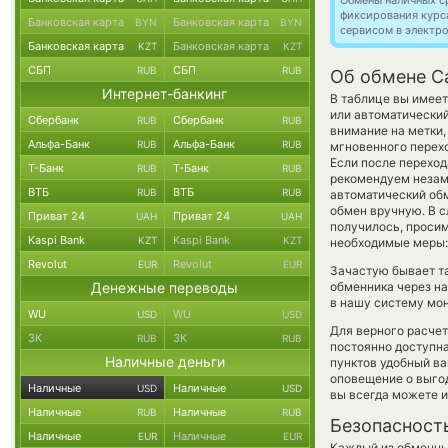
Обмены наличных с
фиксирования курс
Банковская карта
Банковская карта
BYN
BYN
сервисом в электр
Банковская карта
Банковская карта
KZT
KZT
СБП
СБП
RUB
RUB
Об обмене Ca
Интернет-банкинг
В таблице вы имеет
или автоматически
Сбербанк
Сбербанк
RUB
RUB
внимание на метки,
Альфа-Банк
Альфа-Банк
RUB
RUB
мгновенного перехо
Если после переход
Т-Банк
Т-Банк
RUB
RUB
рекомендуем незаме
ВТБ
ВТБ
RUB
RUB
автоматический о
обмен вручную. В сл
Приват 24
Приват 24
UAH
UAH
получилось, просим
Kaspi Bank
Kaspi Bank
KZT
KZT
необходимые меры: 
Revolut
Revolut
EUR
EUR
Зачастую бывает т
Денежные переводы
обменника через на
в нашу систему мон
WU
WU
USD
USD
Для верного расчет
ЗК
ЗК
RUB
RUB
постоянно доступн
Наличные деньги
пунктов удобный ва
оповещение о выгод
Наличные
Наличные
USD
USD
вы всегда можете 
Наличные
Наличные
RUB
RUB
Безопасност
Наличные
Наличные
EUR
EUR
Каждый из обменны