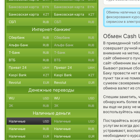
Банковская карта
Банковская карта
BYN
BYN
Обмены наличных с
Банковская карта
Банковская карта
KZT
KZT
фиксирования курс
сервисом в электр
СБП
СБП
RUB
RUB
Интернет-банкинг
Обмен Cash 
Сбербанк
Сбербанк
RUB
RUB
В приведенной табл
Альфа-Банк
Альфа-Банк
RUB
RUB
совершает ручной 
Т-Банк
Т-Банк
RUB
RUB
внимание на метки,
сайт обменного пун
ВТБ
ВТБ
RUB
RUB
сайт-обменник вы н
Приват 24
Приват 24
UAH
UAH
Бывают разные сбои
Баку провести нет 
Kaspi Bank
Kaspi Bank
KZT
KZT
пункт так и не пом
Revolut
Revolut
EUR
EUR
сумеем своевремен
обмена валют из сп
Денежные переводы
Спешим заметить, 
WU
WU
USD
USD
обнаружить более 
ЗК
ЗК
RUB
RUB
вы еще ни разу не 
воспользуйтесь наш
Наличные деньги
Постарайтесь всег
Наличные
Наличные
USD
USD
услугам всегда до
Наличные
Наличные
RUB
RUB
устраивают, воспо
необходимого курса
Наличные
Наличные
EUR
EUR