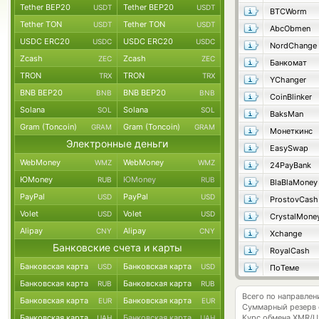
Tether BEP20
Tether BEP20
USDT
USDT
BTCWorm
Tether TON
Tether TON
USDT
USDT
AbcObmen
USDC ERC20
USDC ERC20
USDC
USDC
NordChange
Zcash
Zcash
ZEC
ZEC
Банкомат
TRON
TRON
TRX
TRX
YChanger
BNB BEP20
BNB BEP20
BNB
BNB
CoinBlinker
Solana
Solana
SOL
SOL
BaksMan
Gram (Toncoin)
Gram (Toncoin)
GRAM
GRAM
Монеткинс
Электронные деньги
EasySwap
WebMoney
WebMoney
WMZ
WMZ
24PayBank
ЮMoney
ЮMoney
RUB
RUB
BlaBlaMoney
PayPal
PayPal
USD
USD
ProstovCash
Volet
Volet
USD
USD
CrystalMone
Alipay
Alipay
CNY
CNY
Xchange
Банковские счета и карты
RoyalCash
Банковская карта
Банковская карта
USD
USD
ПоТеме
Банковская карта
Банковская карта
RUB
RUB
Всего по направле
Банковская карта
Банковская карта
EUR
EUR
Суммарный резерв
Банковская карта
Банковская карта
Курс обмена
XMR/U
UAH
UAH