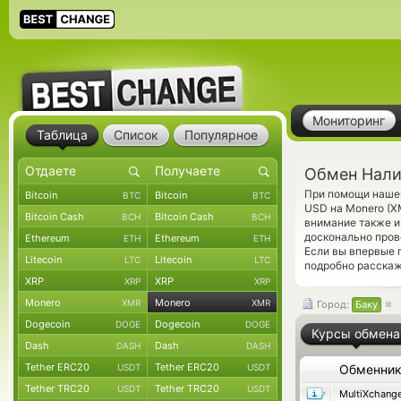
Мониторинг
Таблица
Список
Популярное
Обмен Нали
При помощи нашег
Bitcoin
Bitcoin
BTC
BTC
USD на Monero (X
Bitcoin Cash
Bitcoin Cash
BCH
BCH
внимание также и
досконально про
Ethereum
Ethereum
ETH
ETH
Если вы впервые 
Litecoin
Litecoin
LTC
LTC
подробно расскаж
XRP
XRP
XRP
XRP
Monero
Monero
XMR
XMR
Город:
Баку
Dogecoin
Dogecoin
DOGE
DOGE
Курсы обмена
Dash
Dash
DASH
DASH
Tether ERC20
Tether ERC20
USDT
USDT
Обменни
Tether TRC20
Tether TRC20
USDT
USDT
MultiXchang