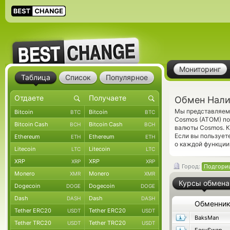
Мониторинг
Таблица
Список
Популярное
Обмен Нали
Мы представляем 
Bitcoin
Bitcoin
BTC
BTC
Cosmos (ATOM) по
Bitcoin Cash
Bitcoin Cash
BCH
BCH
валюты Cosmos. К
Если вы пользует
Ethereum
Ethereum
ETH
ETH
о каждой функции 
Litecoin
Litecoin
LTC
LTC
XRP
XRP
XRP
XRP
Город:
Подгори
Monero
Monero
XMR
XMR
Курсы обмена
Dogecoin
Dogecoin
DOGE
DOGE
Dash
Dash
DASH
DASH
Обменни
Tether ERC20
Tether ERC20
USDT
USDT
BaksMan
Tether TRC20
Tether TRC20
USDT
USDT