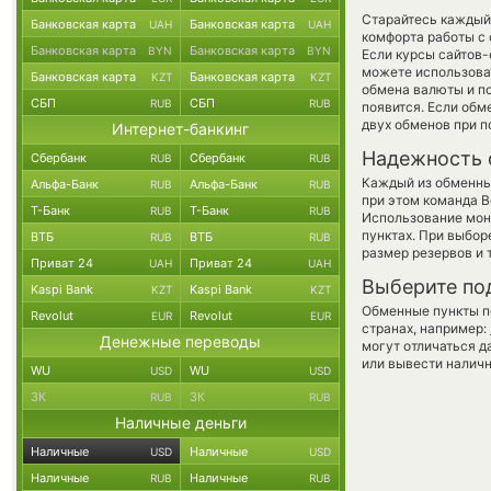
Старайтесь каждый
Банковская карта
Банковская карта
UAH
UAH
комфорта работы с 
Банковская карта
Банковская карта
BYN
BYN
Если курсы сайтов
можете использов
Банковская карта
Банковская карта
KZT
KZT
обмена валюты и по
СБП
СБП
RUB
RUB
появится. Если обм
двух обменов при 
Интернет-банкинг
Надежность 
Сбербанк
Сбербанк
RUB
RUB
Каждый из обменны
Альфа-Банк
Альфа-Банк
RUB
RUB
при этом команда 
Т-Банк
Т-Банк
RUB
RUB
Использование мон
пунктах. При выбор
ВТБ
ВТБ
RUB
RUB
размер резервов и 
Приват 24
Приват 24
UAH
UAH
Выберите по
Kaspi Bank
Kaspi Bank
KZT
KZT
Обменные пункты по
Revolut
Revolut
EUR
EUR
странах, например:
Денежные переводы
могут отличаться д
или вывести наличн
WU
WU
USD
USD
ЗК
ЗК
RUB
RUB
Наличные деньги
Наличные
Наличные
USD
USD
Наличные
Наличные
RUB
RUB