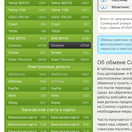
EasySwap
Tether BEP20
Tether BEP20
USDT
USDT
Монеткинс
Tether TON
Tether TON
USDT
USDT
USDC ERC20
USDC ERC20
USDC
USDC
Всего по направле
Суммарный резерв
Zcash
Zcash
ZEC
ZEC
Курс обмена
ATOM/
TRON
TRON
TRX
TRX
BNB BEP20
BNB BEP20
BNB
BNB
Обмены наличных с
фиксирования курс
Cosmos
Cosmos
ATOM
ATOM
сервисом в электр
Solana
Solana
SOL
SOL
Gram (Toncoin)
Gram (Toncoin)
GRAM
GRAM
Об обмене C
Электронные деньги
В таблице вы может
→
Кэш долларами
К
WebMoney
WebMoney
WMZ
WMZ
расположены около 
ЮMoney
ЮMoney
RUB
RUB
обменного пункта, 
что после перехода
PayPal
PayPal
USD
USD
сразу же обратитес
Volet
Volet
USD
USD
работы вебсайта а
вам должны предлож
Alipay
Alipay
CNY
CNY
на Cosmos cryptoc
Банковские счета и карты
необходимые меры: 
Банковская карта
Банковская карта
USD
USD
Часто получается т
через наш сервис. 
Банковская карта
Банковская карта
RUB
RUB
советуем посетить 
Банковская карта
Банковская карта
EUR
EUR