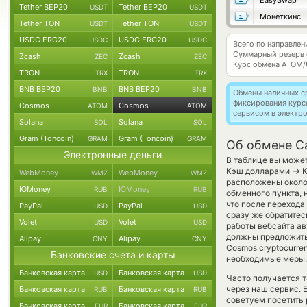
EasySwap
Tether BEP20
Tether BEP20
USDT
USDT
Монеткинс
Tether TON
Tether TON
USDT
USDT
USDC ERC20
USDC ERC20
USDC
USDC
Всего по направле
Суммарный резерв
Zcash
Zcash
ZEC
ZEC
Курс обмена
ATOM/
TRON
TRON
TRX
TRX
BNB BEP20
BNB BEP20
BNB
BNB
Обмены наличных с
фиксирования курс
Cosmos
Cosmos
ATOM
ATOM
сервисом в электр
Solana
Solana
SOL
SOL
Gram (Toncoin)
Gram (Toncoin)
GRAM
GRAM
Об обмене C
Электронные деньги
В таблице вы может
→
Кэш долларами
К
WebMoney
WebMoney
WMZ
WMZ
расположены около 
ЮMoney
ЮMoney
RUB
RUB
обменного пункта, 
что после перехода
PayPal
PayPal
USD
USD
сразу же обратитес
Volet
Volet
USD
USD
работы вебсайта а
должны предложить 
Alipay
Alipay
CNY
CNY
Cosmos cryptocurr
Банковские счета и карты
необходимые меры: 
Банковская карта
Банковская карта
USD
USD
Часто получается т
через наш сервис. 
Банковская карта
Банковская карта
RUB
RUB
советуем посетить 
Банковская карта
Банковская карта
EUR
EUR