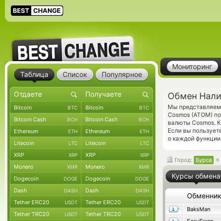
Мониторинг
Таблица
Список
Популярное
Обмен Нали
Мы представляем 
Bitcoin
Bitcoin
BTC
BTC
Cosmos (ATOM) по
Bitcoin Cash
Bitcoin Cash
BCH
BCH
валюты Cosmos. К
Если вы пользует
Ethereum
Ethereum
ETH
ETH
о каждой функции 
Litecoin
Litecoin
LTC
LTC
XRP
XRP
XRP
XRP
Город:
Бурса
Monero
Monero
XMR
XMR
Курсы обмена
Dogecoin
Dogecoin
DOGE
DOGE
Dash
Dash
DASH
DASH
Обменни
Tether ERC20
Tether ERC20
USDT
USDT
BaksMan
Tether TRC20
Tether TRC20
USDT
USDT