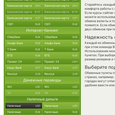
Старайтесь каждый
Банковская карта
Банковская карта
UAH
UAH
комфорта работы с 
Банковская карта
Банковская карта
BYN
BYN
Если курсы сайтов
можете использов
Банковская карта
Банковская карта
KZT
KZT
обмена валюты и по
СБП
СБП
RUB
RUB
появится. Если обм
двух обменов при 
Интернет-банкинг
Надежность 
Сбербанк
Сбербанк
RUB
RUB
Каждый из обменны
Альфа-Банк
Альфа-Банк
RUB
RUB
при этом команда 
Т-Банк
Т-Банк
RUB
RUB
Использование мон
пунктах. При выбор
ВТБ
ВТБ
RUB
RUB
размер резервов и 
Приват 24
Приват 24
UAH
UAH
Выберите по
Kaspi Bank
Kaspi Bank
KZT
KZT
Обменные пункты по
Revolut
Revolut
EUR
EUR
странах, например:
Денежные переводы
городах могут отли
удобнее ввести или
WU
WU
USD
USD
ЗК
ЗК
RUB
RUB
Наличные деньги
Наличные
Наличные
USD
USD
Наличные
Наличные
RUB
RUB