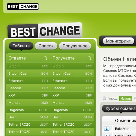
Мониторинг
Таблица
Список
Популярное
Обмен Нали
Мы представляем 
Bitcoin
Bitcoin
BTC
BTC
Cosmos (ATOM) по
Bitcoin Cash
Bitcoin Cash
BCH
BCH
валюты Cosmos. К
Если вы пользует
Ethereum
Ethereum
ETH
ETH
о каждой функции 
Litecoin
Litecoin
LTC
LTC
XRP
XRP
XRP
XRP
Город:
Измир
Monero
Monero
XMR
XMR
Курсы обмена
Dogecoin
Dogecoin
DOGE
DOGE
Dash
Dash
DASH
DASH
Обменни
Tether ERC20
Tether ERC20
USDT
USDT
BaksMan
Tether TRC20
Tether TRC20
USDT
USDT