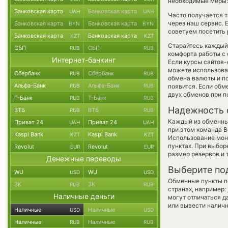
необходимые меры: 
Банковская карта
Банковская карта
UAH
UAH
Часто получается т
через наш сервис. 
Банковская карта
Банковская карта
BYN
BYN
советуем посетить 
Банковская карта
Банковская карта
KZT
KZT
Старайтесь каждый
СБП
СБП
RUB
RUB
комфорта работы с 
Интернет-банкинг
Если курсы сайтов
можете использов
Сбербанк
Сбербанк
RUB
RUB
обмена валюты и по
Альфа-Банк
Альфа-Банк
RUB
RUB
появится. Если обм
двух обменов при 
Т-Банк
Т-Банк
RUB
RUB
Надежность 
ВТБ
ВТБ
RUB
RUB
Каждый из обменны
Приват 24
Приват 24
UAH
UAH
при этом команда 
Kaspi Bank
Kaspi Bank
KZT
KZT
Использование мон
пунктах. При выбор
Revolut
Revolut
EUR
EUR
размер резервов и 
Денежные переводы
Выберите по
WU
WU
USD
USD
Обменные пункты по
ЗК
ЗК
RUB
RUB
странах, например:
Наличные деньги
могут отличаться д
или вывести наличн
Наличные
Наличные
USD
USD
Наличные
Наличные
RUB
RUB