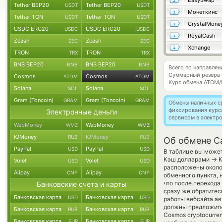
EasySwap
Tether BEP20
Tether BEP20
USDT
USDT
Монеткинс
Tether TON
Tether TON
USDT
USDT
CrystalMone
USDC ERC20
USDC ERC20
USDC
USDC
RoyalCash
Zcash
Zcash
ZEC
ZEC
Xchange
TRON
TRON
TRX
TRX
BNB BEP20
BNB BEP20
BNB
BNB
Всего по направле
Суммарный резерв
Cosmos
Cosmos
ATOM
ATOM
Курс обмена
ATOM/
Solana
Solana
SOL
SOL
Gram (Toncoin)
Gram (Toncoin)
GRAM
GRAM
Обмены наличных с
фиксирования курс
Электронные деньги
сервисом в электр
WebMoney
WebMoney
WMZ
WMZ
ЮMoney
ЮMoney
RUB
RUB
Об обмене C
PayPal
PayPal
USD
USD
В таблице вы может
→
Кэш долларами
К
Volet
Volet
USD
USD
расположены около 
Alipay
Alipay
CNY
CNY
обменного пункта, 
что после перехода
Банковские счета и карты
сразу же обратитес
Банковская карта
Банковская карта
USD
USD
работы вебсайта а
должны предложить 
Банковская карта
Банковская карта
RUB
RUB
Cosmos cryptocurr
Банковская карта
Банковская карта
EUR
EUR