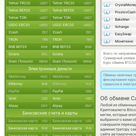
Tether TRC20
Tether TRC20
USDT
USDT
CrystalMone
Tether BEP20
Tether BEP20
USDT
USDT
ProstovCash
Tether TON
Tether TON
USDT
USDT
BaksMan
USDC ERC20
USDC ERC20
USDC
USDC
Xchange
Zcash
Zcash
ZEC
ZEC
EasySwap
TRON
TRON
TRX
TRX
Монеткинс
BNB BEP20
BNB BEP20
BNB
BNB
Всего по направле
Solana
Solana
SOL
SOL
Суммарный резерв
Gram (Toncoin)
Gram (Toncoin)
GRAM
GRAM
Курс обмена
BTC/U
Электронные деньги
Обмены наличных с
WebMoney
WebMoney
WMZ
WMZ
фиксирования курс
ЮMoney
ЮMoney
RUB
RUB
сервисом в электр
PayPal
PayPal
USD
USD
Об обмене Ca
Volet
Volet
USD
USD
Любой из обменных 
Alipay
Alipay
CNY
CNY
Криптовалюта Bitco
Банковские счета и карты
метки, которые ино
выбранного вами об
Банковская карта
Банковская карта
USD
USD
совершили переход 
Банковская карта
Банковская карта
RUB
RUB
администратору сай
сайта автоматичес
Банковская карта
Банковская карта
EUR
EUR