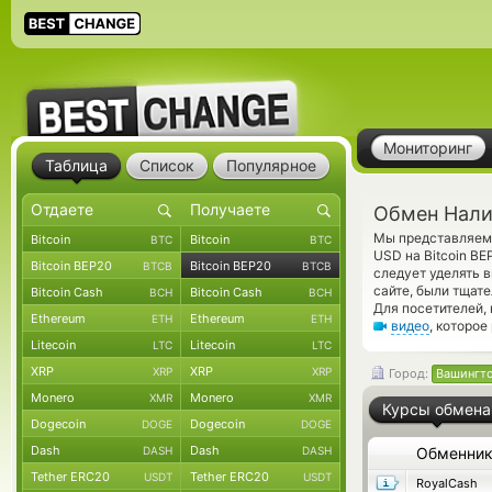
Мониторинг
Таблица
Список
Популярное
Обмен Налич
Мы представляем 
Bitcoin
Bitcoin
BTC
BTC
USD на Bitcoin B
Bitcoin BEP20
Bitcoin BEP20
BTCB
BTCB
следует уделять 
сайте, были тщат
Bitcoin Cash
Bitcoin Cash
BCH
BCH
Для посетителей,
Ethereum
Ethereum
ETH
ETH
видео
, которое
Litecoin
Litecoin
LTC
LTC
XRP
XRP
XRP
XRP
Город:
Вашингт
Monero
Monero
XMR
XMR
Курсы обмена
Dogecoin
Dogecoin
DOGE
DOGE
Dash
Dash
DASH
DASH
Обменни
Tether ERC20
Tether ERC20
USDT
USDT
RoyalCash