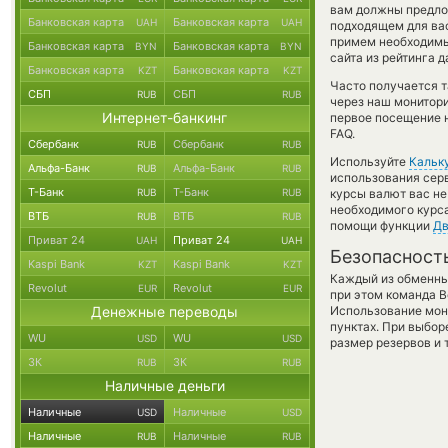
вам должны предложи
Банковская карта
Банковская карта
UAH
UAH
подходящем для вас
примем необходимы
Банковская карта
Банковская карта
BYN
BYN
сайта из рейтинга 
Банковская карта
Банковская карта
KZT
KZT
Часто получается т
СБП
СБП
RUB
RUB
через наш монитори
Интернет-банкинг
первое посещение 
FAQ.
Сбербанк
Сбербанк
RUB
RUB
Используйте
Кальк
Альфа-Банк
Альфа-Банк
RUB
RUB
использования серв
Т-Банк
Т-Банк
RUB
RUB
курсы валют вас н
необходимого курса
ВТБ
ВТБ
RUB
RUB
помощи функции
Дв
Приват 24
Приват 24
UAH
UAH
Безопасност
Kaspi Bank
Kaspi Bank
KZT
KZT
Каждый из обменны
Revolut
Revolut
EUR
EUR
при этом команда 
Денежные переводы
Использование мон
пунктах. При выбор
WU
WU
USD
USD
размер резервов и 
ЗК
ЗК
RUB
RUB
Наличные деньги
Наличные
Наличные
USD
USD
Наличные
Наличные
RUB
RUB